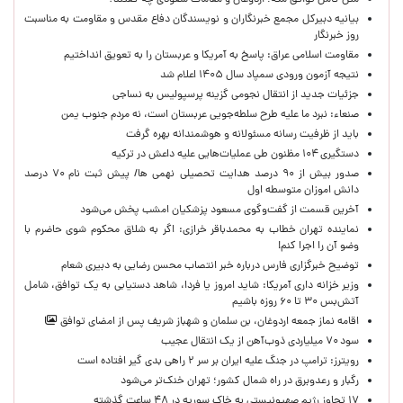
متن کامل توافق مکه؛ اردوغان و مقامات سعودی چه گفتند؟
بیانیه دبیرکل مجمع خبرنگاران و نویسندگان دفاع مقدس و مقاومت به مناسبت
روز خبرنگار
مقاومت اسلامی عراق: پاسخ به آمریکا و عربستان را به تعویق انداختیم
نتیجه آزمون ورودی سمپاد سال ۱۴۰۵ اعلام شد
جزئیات جدید از انتقال نجومی گزینه پرسپولیس به نساجی
صنعاء: نبرد ما علیه طرح سلطه‌جویی عربستان است، نه مردم جنوب یمن
باید از ظرفیت رسانه مسئولانه و هوشمندانه بهره گرفت
دستگیری ۱۰۴ مظنون طی عملیات‌هایی علیه داعش در ترکیه
صدور بیش از ۹۰ درصد هدایت تحصیلی نهمی ها/ پیش ثبت نام ۷۰ درصد
دانش اموزان متوسطه اول
آخرین قسمت از گفت‌وگوی مسعود پزشکیان امشب پخش می‌شود
نماینده تهران خطاب به محمدباقر خرازی: اگر به شلاق محکوم شوی حاضرم با
وضو آن را اجرا کنم!
توضیح خبرگزاری فارس درباره خبر انتصاب محسن رضایی به دبیری شعام
وزیر خزانه داری آمریکا: شاید امروز یا فردا، شاهد دستیابی به یک توافق، شامل
آتش‌بس ۳۰ تا ۶۰ روزه باشیم
اقامه نماز جمعه اردوغان، بن ‌سلمان و شهباز شریف پس از امضای توافق
سود ۷۰ میلیاردی ذوب‌آهن از یک انتقال عجیب
رویترز: ترامپ در جنگ علیه ایران بر سر ۲ راهی بدی گیر افتاده است
رگبار و رعدوبرق در راه شمال کشور؛ تهران خنک‌تر می‌شود
۱۷ تجاوز رژیم صهیونیستی به خاک سوریه در ۴۸ ساعت گذشته