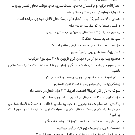
انصارالله: ترکیه و پاکستان به‌جای ائتلاف‌سازی، برای توقف تجاوز فشار بیاورند
«ایرج» دوباره در بیمارستان بستری شد
همتی: اقتصاد آمریکا نیز با فشارها و ریسک‌های قابل توجهی مواجه است
واکنش صنعا به توافق سه جانبه مکه
پرده‌ای جدید از شکست‌های راهبردی عربستان سعودی
صورت جدید مسئله جنگ؟!
هزینه ساخت یک متر واحد مسکونی چقدر است؟
قمار بزرگ استقلال روی یاسر آسانی
محدودیت تردد در آزادراه تهران کرج قزوین تا ۲۰ شهریور/ جزئیات
وزیر امور خارجه خطاب به همسایگان: زمان آن فرا رسیده است که به خود متکی
باشیم
سنای آمریکا لایحه تحریم ایران و روسیه را تصویب کرد
پزشکیان: ما نوکر مردم و در خدمت آنان هستیم
شوک به بازار کار آمریکا/ اقتصاد امریکا ۲۳ هزار شغل از دست داد
خزانه‌داری آمریکا تحریم‌های جدیدی علیه ایران اعمال کرد
واکنش تند امام جمعه اردبیل به خرازی/ عاملی خطاب به دستگاه قضا: شخصی
خبر دروغ به رهبری بست و دفتر رهبری با صراحت آن را رد کرد، آیا این جرم است
یا خیر؟
افزایش سپرده قانونی بانک‌ها؛ ترمز تازه رشد نقدینگی
نشست خبری رئیس‌جمهور فردا برگزار می‌شود