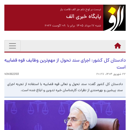
نیست بر لوح دلم جز الف قامت یار
پایگاه خبری الف
شنبه ۱۷ مرداد ۱۴۰۵ برابر با ۰۸ آگوست ۲۰۲۶
دادستان کل کشور: اجرای سند تحول از مهم‌ترین وظایف قوه قضاییه
است
۲۲ شهریور ۱۴۰۴، ۲۰:۲۷
4040622103
دادستان کل کشور گفت: سند تحول و تعالی قوه قضاییه با استفاده از تجربه اجرای
سند پیشین و بهره‌مندی از نظرات کارشناسان خبره تدوین و ابلاغ شده است.