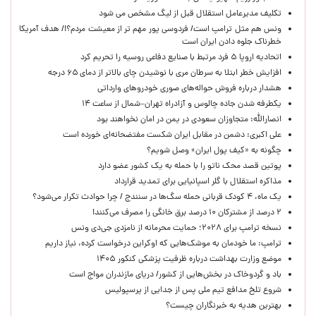
تکلیف مدیرعامل استقلال قبل از لیگ مشخص می شود
ونس هم مثل ترامپ است/ فردوسی پور مهم تر از معیشت مردم؟!/ هدف آمریکا
خطرناک جلوه دادن ایران است
اتحادیه اروپا ۵ فرد مرتبط با صنایع دفاعی روسیه را تحریم کرد
افزایش خطر ابتلا به سرطان مری با نوشیدن چای بالاتر از دمای ۶۵ درجه
هشدار درباره فروش حواله‌های صوری خودروهای وارداتی
یکطرفه شدن جاده چالوس و آزادراه تهران–شمال از ساعت ۱۴
انصارالله: متجاوزان سعودی در یمن در امان نخواهند بود
علی اکبری: دشمن در مقابل ایران شکست مفتضحانه‌ای خورده است
چگونه به «کیف پول ایران» وصل شویم؟
پوتین قصد محک ناتو را با حمله به یک کشور عضو دارد
مذاکره استقلال با گلر اسپانیایی برای تمدید قرارداد
یک ماه، ۴ کودک قربانی حمله سگ‌ها در سنندج / چرا حوادث تکرار می‌شود؟
۲ درصد از مشترکان ۱۰ درصد برق خانگی را مصرف می‌کنند!
نسخه ترامپ برای ۲۰۲۸؛ حمایت محرمانه از نامزدی جی‌دی ونس
ترامپ: ما خودمان به موشک‌هایی که اوکراین درخواست کرده، نیاز داریم
موضع وزارت بهداشت درباره ظرفیت پزشکی کنکور ۱۴۰۵
باد و گردوخاک در بخش‌هایی از کشور/ دریای مازندران مواج است
شروع تلخ مدافع تیم ملی پس از جدایی از پرسپولیس
بهترین هدیه به خبرنگاران چیست؟