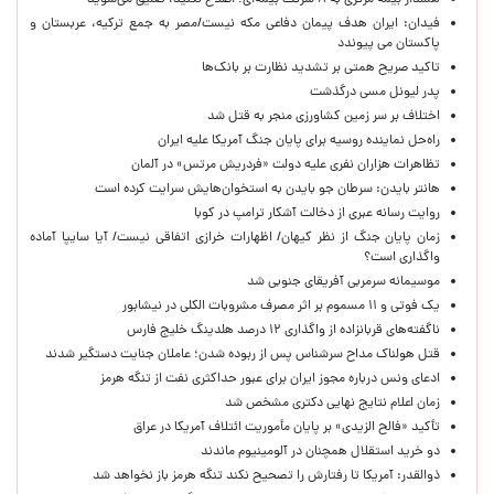
هشدار بیمه مرکزی به ۸ شرکت بیمه‌ای؛ اصلاح نکنید، تعلیق می‌شوید
فیدان: ایران هدف پیمان دفاعی مکه نیست/مصر به جمع ترکیه، عربستان و
پاکستان می پیوندد
تاکید صریح همتی بر تشدید نظارت بر بانک‌ها
پدر لیونل مسی درگذشت
اختلاف بر سر زمین کشاورزی منجر به قتل شد
راه‌حل نماینده روسیه برای پایان جنگ آمریکا علیه ایران
تظاهرات هزاران نفری علیه دولت «فردریش مرتس» در آلمان
هانتر بایدن: سرطان جو بایدن به استخوان‌هایش سرایت کرده است
روایت رسانه عبری از دخالت آشکار ترامپ در کوبا
زمان پایان جنگ از نظر کیهان/ اظهارات خرازی اتفاقی نیست/ آیا سایپا آماده
واگذاری است؟
موسیمانه سرمربی آفریقای جنوبی شد
یک فوتی و ۱۱ مسموم بر اثر مصرف مشروبات الکلی در نیشابور
ناگفته‌های قربانزاده از واگذاری ۱۲ درصد هلدینگ خلیج فارس
قتل هولناک مداح سرشناس پس از ربوده شدن؛ عاملان جنایت دستگیر شدند
ادعای ونس درباره مجوز ایران برای عبور حداکثری نفت از تنگه هرمز
زمان اعلام نتایج نهایی دکتری مشخص شد
تأکید «فالح الزیدی» بر پایان مأموریت ائتلاف آمریکا در عراق
دو خرید استقلال همچنان در آلومینیوم ماندند
ذوالقدر: آمریکا تا رفتارش را تصحیح نکند تنگه هرمز باز نخواهد شد