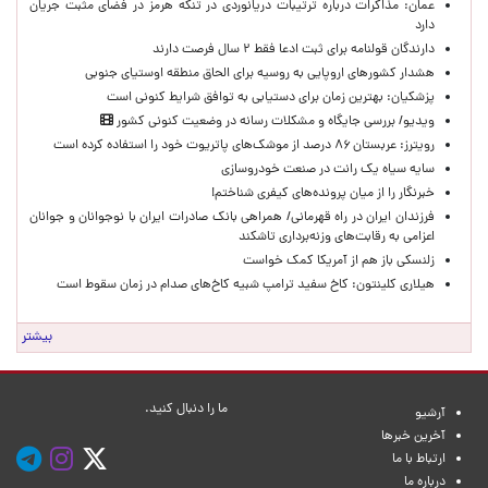
عمان: مذاکرات درباره ترتیبات دریانوردی در تنگه هرمز در فضای مثبت جریان
دارد
دارندگان قولنامه برای ثبت ادعا فقط ۲ سال فرصت دارند
هشدار کشورهای اروپایی به روسیه برای الحاق منطقه اوستیای جنوبی
پزشکیان‌: بهترین زمان برای دستیابی به توافق شرایط کنونی است
ویدیو/ بررسی جایگاه و مشکلات رسانه در وضعیت کنونی کشور
رویترز: عربستان ۸۶ درصد از موشک‌های پاتریوت خود را استفاده کرده است
سایه سیاه یک رانت در صنعت خودروسازی
خبرنگار را از میان پرونده‌های کیفری شناختم!
​فرزندان ایران در راه قهرمانی/ همراهی بانک صادرات ایران با نوجوانان و جوانان
اعزامی به رقابت‌های وزنه‌برداری تاشکند
زلنسکی باز هم از آمریکا کمک خواست
هیلاری کلینتون: کاخ سفید ترامپ شبیه کاخ‌های صدام در زمان سقوط است
بیشتر
ما را دنبال کنید.
آرشیو
آخرین خبرها
ارتباط با ما
درباره ما