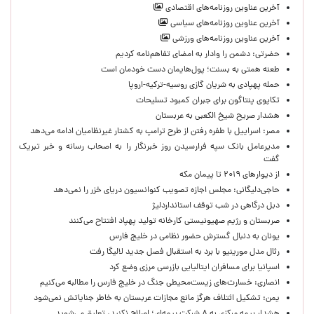
آخرین عناوین روزنامه‌های اقتصادی
آخرین عناوین روزنامه‌های سیاسی
آخرین عناوین روزنامه‌های ورزشی
حضرتی: دشمن را وادار به امضای تفاهم‌نامه کردیم
طعنه همتی به بسنت؛ پول‌هایمان دست خودمان است
حمله پهپادی به شریان گازی روسیه-ترکیه-اروپا
تکاپوی پنتاگون برای جبران کمبود تسلیحات
هشدار صریح شیخ الکعبی به عربستان
مصر: اسراییل با طفره رفتن از طرح ترامپ به کشتار غیرنظامیان ادامه می‌دهد
مدیرعامل بانک سپه فرارسیدن روز خبرنگار را به اصحاب رسانه و خبر تبریک
گفت
از دیوارهای ۲۰۱۹ تا پیمان مکه
حاجی‌دلیگانی: مجلس اجازه تصویب کنوانسیون دریای خزر را نمی‌دهد
دبل درگاهی در شب توقف استانداردلیژ
صربستان و رژیم صهیونیستی کارخانه تولید پهپاد افتتاح می‌کنند
یونان به دنبال گسترش حضور نظامی در خلیج فارس
رئال مدل مورینیو با برد به استقبال فصل جدید لالیگا رفت
اسپانیا برای مسافران ایتالیایی بازرسی مرزی وضع کرد
انصاری: خسارت‌های زیست‌محیطی جنگ در خلیج فارس را مطالبه‌ می‌کنیم
یمن: تشکیل ائتلاف هرگز مانع مجازات عربستان به خاطر جنایاتش نمی‌شود