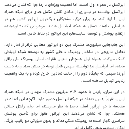
ایرانسل در همراه اول است، اما اهمیت ویژه‌ای دارد؛ چرا که نشان می‌دهد
ایرانسل توانسته در بسیاری از مناطق نقش مکمل جدی برای شبکه همراه
اول را ایفا کند. به بیان دیگر، مشترکان بزرگ‌ترین اپراتور کشور هم در
شرایطی نیازمند اتصال به شبکه ایرانسل شدند. موضوعی که نشان‌دهنده
ارتقای پوشش و توسعه سایت‌های این اپراتور در نقاط خاص است.
این جابه‌جایی میلیون‌ها مشترک بین دو اپراتور، معنایی فراتر از آمار دارد.
تعادل تدریجی در ساختار رومینگ داخلی کشور به توسعه شبکه ارتباطی
کمک می‌کند. همراه اول همچنان ستون فقرات اصلی رومینگ ملی باقی
مانده، اما ایرانسل نیز توانسته سهمی قابل توجه در نقش میزبان به دست
آورد؛ سهمی که جایگاه دوم را از حالت نمادین خارج کرده و به یک واقعیت
رقابتی تبدیل ساخته است.
در این میان، رایتل با حدود ۳.۲ میلیون مشترک مهمان در شبکه همراه
اول و تقریباً همین تعداد در شبکه ایرانسل حضور دارد. اگرچه این اعداد در
مقایسه با دو اپراتور اصلی ناچیز به نظر می‌رسند، اما برای رایتل حیاتی
هستند. چرا که نشان می‌دهند این اپراتور هنوز برای تأمین پوشش
سراسری ناچار است به رومینگ متکی بماند و بدون میزبانی دو رقیب بزرگ،
امکان سرویس‌دهی کامل ندارد.