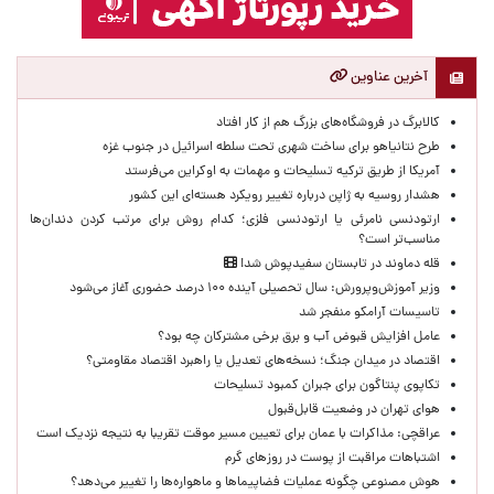
آخرین عناوین
کالابرگ در فروشگاه‌های بزرگ هم از کار افتاد
طرح نتانیاهو برای ساخت شهری تحت سلطه اسرائیل در جنوب غزه
آمریکا از طریق ترکیه تسلیحات و مهمات به اوکراین می‌فرستد
هشدار روسیه به ژاپن درباره تغییر رویکرد هسته‌ای این کشور
ارتودنسی نامرئی یا ارتودنسی فلزی؛ کدام روش برای مرتب کردن دندان‌ها
مناسب‌تر است؟
قله دماوند در تابستان سفیدپوش شد!
وزیر آموزش‌وپرورش: سال تحصیلی آینده ۱۰۰ درصد حضوری آغاز می‌شود
تاسیسات آرامکو منفجر شد
عامل افزایش قبوض آب و برق برخی مشترکان چه بود؟
اقتصاد در میدان جنگ؛ نسخه‌های تعدیل یا راهبرد اقتصاد مقاومتی؟
تکاپوی پنتاگون برای جبران کمبود تسلیحات
هوای تهران در وضعیت قابل‌قبول
عراقچی: مذاکرات با عمان برای تعیین مسیر موقت تقریبا به نتیجه نزدیک است
اشتباهات مراقبت از پوست در روزهای گرم
هوش مصنوعی چگونه عملیات فضاپیماها و ماهواره‌ها را تغییر می‌دهد؟