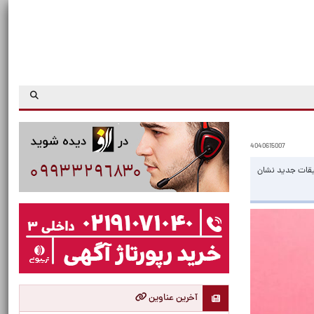
4040615007
قیقات جدید نشان
آخرین عناوین