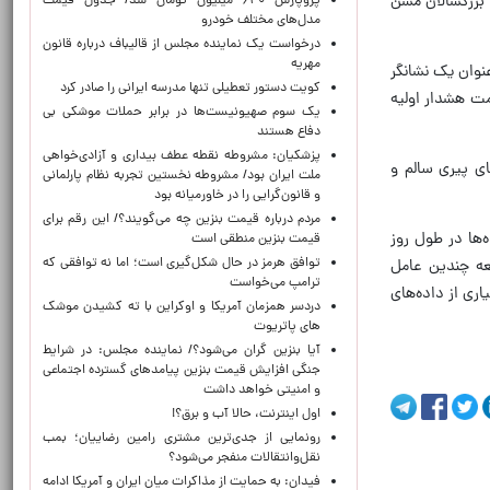
 بزرگسالان مسن
پژوپارس ۶۴۰ میلیون تومان شد/ جدول قیمت
مدل‌های مختلف خودرو
درخواست یک نماینده مجلس از قالیباف درباره قانون
مهریه
نوان یک نشانگر
کویت دستور تعطیلی تنها مدرسه ایرانی را صادر کرد
مت هشدار اولیه
یک‌ سوم صهیونیست‌ها در برابر حملات موشکی بی
دفاع هستند
پزشکیان: مشروطه نقطه عطف بیداری و آزادی‌خواهی
ای پیری سالم و
ملت ایران بود/ مشروطه نخستین تجربه نظام پارلمانی
و قانون‌گرایی را در خاورمیانه بود
مردم درباره قیمت بنزین چه می‌گویند؟/ این رقم برای
‌ها در طول روز
قیمت بنزین منطقی است
توافق هرمز در حال شکل‌گیری است؛ اما نه توافقی که
عه چندین عامل
ترامپ می‌خواست
اری از داده‌های
دردسر همزمان آمریکا و اوکراین با ته کشیدن موشک
های پاتریوت
آیا بنزین گران می‌شود؟/ نماینده مجلس: در شرایط
جنگی افزایش قیمت بنزین پیامدهای گسترده اجتماعی
و امنیتی خواهد داشت
اول اینترنت، حالا آب و برق؟!
رونمایی از جدی‌ترین مشتری رامین رضاییان؛ بمب
نقل‌وانتقالات منفجر می‌شود؟
فیدان: به حمایت از مذاکرات میان ایران و آمریکا ادامه