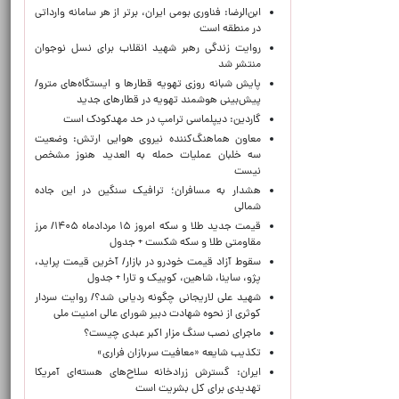
ابن‌الرضا: فناوری بومی ایران، برتر از هر سامانه وارداتی
در منطقه است
روایت زندگی رهبر شهید انقلاب برای نسل نوجوان
منتشر شد
پایش شبانه روزی تهویه قطارها و ایستگاه‌های مترو/
پیش‌بینی هوشمند تهویه در قطارهای جدید
گاردین: دیپلماسی ترامپ در حد مهدکودک است
معاون هماهنگ‌کننده نیروی هوایی ارتش: وضعیت
سه خلبان عملیات حمله به العدید هنوز مشخص
نیست
هشدار به مسافران؛ ترافیک سنگین در این جاده
شمالی
قیمت جدید طلا و سکه امروز ۱۵ مردادماه ۱۴۰۵/ مرز
مقاومتی طلا و سکه شکست + جدول
سقوط آزاد قیمت خودرو در بازار/ آخرین قیمت پراید،
پژو، ساینا، شاهین، کوییک و تارا + جدول
شهید علی لاریجانی چگونه ردیابی شد؟/ روایت سردار
کوثری از نحوه شهادت دبیر شورای عالی امنیت ملی
ماجرای نصب سنگ مزار اکبر عبدی چیست؟
تکذیب شایعه «معافیت سربازان فراری»
ایران: گسترش زرادخانه سلاح‌های هسته‌ای آمریکا
تهدیدی برای کل بشریت است