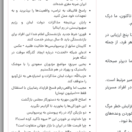
ایران ضربه مغزی شده‌اند
پاسخ قالیباف به ترامپ: واقعیت‌ها را بپذیرید و به
اکنون، ما درک
تعهدات خود عمل کنید
پایان بی‌نتیجه مذاکرات دولت لبنان و رژیم
.
صهیونیستی در رم ایتالیا
فوری؛ شرط جدید بازنشستگی اعلام شد/ این افراد برای
بررسی کردند که هر کدام تا پنج ارزیابی در
بازنشستگی باید ۵ سال بیشتر خدمت کنند
دقیقی در مورد هر فرد، از جمله
کاپیتان سابق از پرسپولیسی‌ها حلالیت طلبید + عکس
ادعای شبکه «الحدث» درباره ایجاد گذرگاه موقت در
تنگه هرمز
ا دیرتر صبحانه
یحیی سریع: مواضع مزدوران سعودی را با موشک
بالستیک و پهپاد در هم شکستیم
حزب‌الله: دولت لبنان مذاکرات و امتیازدهی به تل‌آویو
میر مرتبط است.
را متوقف کند
 افراد مسن‌تر
عجیب اما واقعی:رقم فسخ قرارداد رضاییان با استقلال
فقط ۱۰۰میلیون تومان!
اصلاح قانون مهریه به دستورکار مجلس بازگشت
افزایش خطر مرگ
این خوراکی‌ها را بخورید تا آلزایمر نگیرید
دو بازیکن آزاد در راه پیوستن به پرسپولیس
خوردن وعده‌های
چرا خداوند بر خوردن این ۳ میوه تأکید کرده است؟!
ط نبود.
چرا قیمت طلا در ایران با بازار جهانی متفاوت است؟