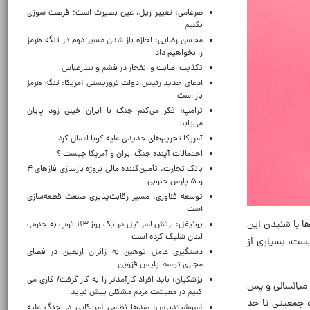
ضرغامی: تغییر ریل، عین بصیرت است؛ فرصت سوزی
نکنیم
محسن رضایی: اجازه باز شدن مسیر دوم در تنگه هرمز
را نخواهیم داد
تکذیب اصابت و انفجار در قشم و بندرعباس
ادعای جدید رئیس دولت تروریستی آمریکا: تنگه هرمز
باز است
ترامپ: فکر می‌کنم جنگ با ایران خیلی زود پایان
می‌یابد
آمریکا تحریم‌های جدیدی علیه کوبا اعمال کرد
احتمالات آینده جنگ ایران و آمریکا چیست ؟
بانک تجارت، تأمین‌کننده مالی پروژه بازسازی فازهای ۴
و ۵ پارس جنوبی
توسعه فناوری، مسیر رقابت‌پذیری صنعت قطعه‌سازی
است
ا با شنیدن این
یونیفل: ارتش اسرائیل در یک روز ۱۱۳ توپ به جنوب
لبنان شلیک کرده است
یست، بسیاری از
دستگیری عامل توهین به زائران اربعین در فضای
مجازی توسط پلیس قزوین
پزشکیان: باید افراد کارآمدتر را به کار گرفت/ کاری می
 میانسالی و پس
کنیم در معیشت مردم مشکلی پیش نیاید
ه جمعیتی تا حد
آسوشیتدپرس: صدها نظامی آمریکایی در جنگ علیه