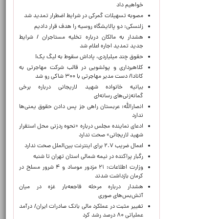
خواهیم داد
مصوبه تسهیلات گمرکی در شرایط اضطرار تمدید شد
زلنسکی: دو پالایشگاه روسیه را هدف قرار دادیم
هشدار به مالکان درباره تخلیه مستاجران / شرایط
جدید تمدید اجاره اعلام شد
حقوق چند میلیاردی، پاداش سقوط به لیگ یک!
کلاهبرداری و پولشویی در قالب شرکت مهاجرتی به
کانادا/ دست مدیر مهاجرتی با ۳۰۰ شاکی رو شد
بیانیه خانواده شهید لاریجانی درباره برخی
گمانه‌زنی‌های رسانه‌ای
انصارالله: عربستان راهی جز پس دادن حقوق یمنی‌ها
ندارد
ادعای نماینده مجلس درباره «نحوه ردزنی محل استقرار
شهید لاریجانی» صحت ندارد
اعمال ضریب ۲.۷ برای اینترنت بین‌الملل صحت ندارد
رگبار پراکنده در نیمه شمالی استان تهران تا شنبه
وزارت اطلاعات: ۲۱ مزدور موساد و ۴ شرور مسلح در
کرمان بازداشت شدند
هشدار درباره مرحله فاجعه‌بار غزه در میان
آتش‌بس‌های صوری
تغییر مثبت در عملکرد مالی بانک صادرات ایران/ درآمد
عملیاتی ۸۰ درصد رشد کرد