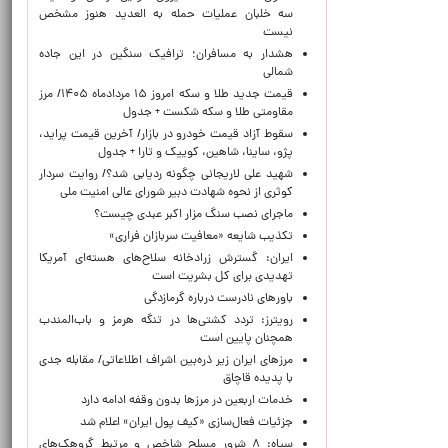
سه خلبان عملیات حمله به العدید هنوز مشخص
نیست
هشدار به مسافران؛ ترافیک سنگین در این جاده
شمالی
قیمت جدید طلا و سکه امروز ۱۵ مردادماه ۱۴۰۵/ مرز
مقاومتی طلا و سکه شکست + جدول
سقوط آزاد قیمت خودرو در بازار/ آخرین قیمت پراید،
پژو، ساینا، شاهین، کوییک و تارا + جدول
شهید علی لاریجانی چگونه ردیابی شد؟/ روایت سردار
کوثری از نحوه شهادت دبیر شورای عالی امنیت ملی
ماجرای نصب سنگ مزار اکبر عبدی چیست؟
تکذیب شایعه «معافیت سربازان فراری»
ایران: گسترش زرادخانه سلاح‌های هسته‌ای آمریکا
تهدیدی برای کل بشریت است
باورهای نادرست درباره گرمازدگی
رویترز: تردد کشتی‌ها در تنگه هرمز و باب‌المندب
همچنان پایین است
مرزهای ایران زیر ذره‌بین اشراف اطلاعاتی/ مقابله جدی
با پدیده قاچاق
خدمات اربعین در مرزها بدون وقفه ادامه دارد
جزئیات فعال‌سازی «کیف پول ایران» اعلام شد
سپاه: ۸ شرور مسلح شاخص و مرتبط گروهک‌های