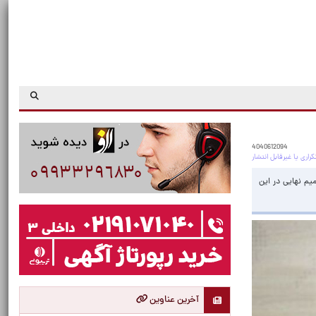
4040612094
رح شده، اما تصمیم نهایی در این
آخرین عناوین