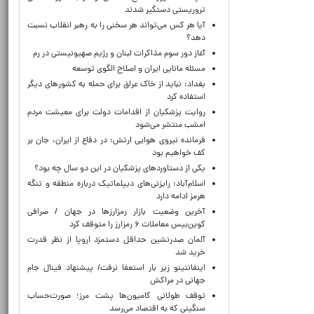
تروریستی دستگیر شدند
آیا هر کس می‌تواند هر سخنی را به رهبر انقلاب نسبت
دهد؟
آغاز دور سوم مذاکرات لبنان و رژیم صهیونیستی در رم
مسئله مانایی ایران و اصلاح الگوی توسعه
بغداد: نباید از خاک عراق برای حمله به کشورهای دیگر
استفاده کرد
روایت پزشکیان از اقدامات دولت برای معیشت مردم
امشب منتشر می‌شود
فرمانده نیروی هوایی ارتش: در دفاع از ایران، جان بر
کف خواهیم بود
یکی از دستاوردهای پزشکیان در این دو سال چه بود؟
اسلام‌آباد: رایزنی‌های دیپلماتیک درباره منطقه و تنگه
هرمز ادامه دارد
آخرین وضعیت بازار رمزارزها در جهان / صرافی
کوین‌بیس معاملات ۶ رمزارز را متوقف کرد
آلمان صدرنشین حداقل دستمزد اروپا از نظر قدرت
خرید شد
اینفانتینو زیر بار استعفا نرفت/ پیشنهاد فینال جام
جهانی در مراکش
توقف طولانی کامیون‌ها پشت مرز؛ صورت‌حساب
سنگینی که به اقتصاد می‌رسد