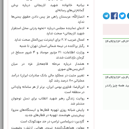
بیانیه خانواده شهید لاریجانی درباره برخی
گمانه‌زنی‌های رسانه‌ای
انصارالله: عربستان راهی جز پس دادن حقوق یمنی‌ها
ندارد
ادعای نماینده مجلس درباره «نحوه ردزنی محل استقرار
شهید لاریجانی» صحت ندارد
اعمال ضریب ۲.۷ برای اینترنت بین‌الملل صحت ندارد
۰۴:۳۲:۲۳ 
رگبار پراکنده در نیمه شمالی استان تهران تا شنبه
وزارت اطلاعات: ۲۱ مزدور موساد و ۴ شرور مسلح در
کرمان بازداشت شدند
هشدار درباره مرحله فاجعه‌بار غزه در میان
آتش‌بس‌های صوری
تغییر مثبت در عملکرد مالی بانک صادرات ایران/ درآمد
۰۶:۴۸:۴۷ 
عملیاتی ۸۰ درصد رشد کرد
 خواهید همه چیز راددر
ابن‌الرضا: فناوری بومی ایران، برتر از هر سامانه وارداتی
در منطقه است
روایت زندگی رهبر شهید انقلاب برای نسل نوجوان
منتشر شد
پایش شبانه روزی تهویه قطارها و ایستگاه‌های مترو/
پیش‌بینی هوشمند تهویه در قطارهای جدید
گاردین: دیپلماسی ترامپ در حد مهدکودک است
معاون هماهنگ‌کننده نیروی هوایی ارتش: وضعیت