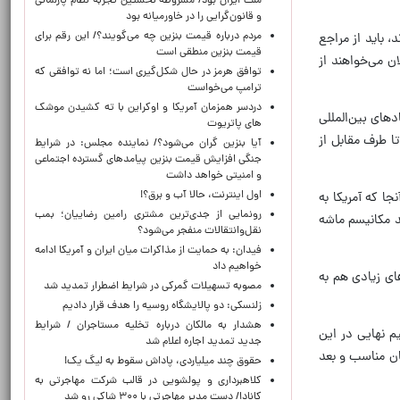
ملت ایران بود/ مشروطه نخستین تجربه نظام پارلمانی
و قانون‌گرایی را در خاورمیانه بود
مردم درباره قیمت بنزین چه می‌گویند؟/ این رقم برای
، باید از مراجع
قیمت بنزین منطقی است
ن می‌خواهند از
توافق هرمز در حال شکل‌گیری است؛ اما نه توافقی که
ترامپ می‌خواست
دردسر همزمان آمریکا و اوکراین با ته کشیدن موشک
های بین‌المللی
های پاتریوت
ا طرف مقابل از
آیا بنزین گران می‌شود؟/ نماینده مجلس: در شرایط
جنگی افزایش قیمت بنزین پیامدهای گسترده اجتماعی
و امنیتی خواهد داشت
اول اینترنت، حالا آب و برق؟!
ا که آمریکا به
رونمایی از جدی‌ترین مشتری رامین رضاییان؛ بمب
ند مکانیسم ماشه
نقل‌وانتقالات منفجر می‌شود؟
فیدان: به حمایت از مذاکرات میان ایران و آمریکا ادامه
خواهیم داد
ایران گزینه‌های زیادی هم به
مصوبه تسهیلات گمرکی در شرایط اضطرار تمدید شد
زلنسکی: دو پالایشگاه روسیه را هدف قرار دادیم
هشدار به مالکان درباره تخلیه مستاجران / شرایط
، اما تصمیم نهایی در این
جدید تمدید اجاره اعلام شد
ان مناسب و بعد
حقوق چند میلیاردی، پاداش سقوط به لیگ یک!
کلاهبرداری و پولشویی در قالب شرکت مهاجرتی به
کانادا/ دست مدیر مهاجرتی با ۳۰۰ شاکی رو شد