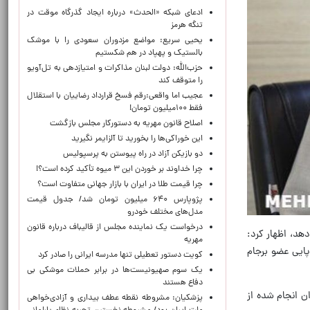
ادعای شبکه «الحدث» درباره ایجاد گذرگاه موقت در
تنگه هرمز
یحیی سریع: مواضع مزدوران سعودی را با موشک
بالستیک و پهپاد در هم شکستیم
حزب‌الله: دولت لبنان مذاکرات و امتیازدهی به تل‌آویو
را متوقف کند
عجیب اما واقعی:رقم فسخ قرارداد رضاییان با استقلال
فقط ۱۰۰میلیون تومان!
اصلاح قانون مهریه به دستورکار مجلس بازگشت
این خوراکی‌ها را بخورید تا آلزایمر نگیرید
دو بازیکن آزاد در راه پیوستن به پرسپولیس
چرا خداوند بر خوردن این ۳ میوه تأکید کرده است؟!
چرا قیمت طلا در ایران با بازار جهانی متفاوت است؟
پژوپارس ۶۴۰ میلیون تومان شد/ جدول قیمت
مدل‌های مختلف خودرو
درخواست یک نماینده مجلس از قالیباف درباره قانون
دهد، اظهار کرد:
مهریه
پایی عضو برجام
کویت دستور تعطیلی تنها مدرسه ایرانی را صادر کرد
یک‌ سوم صهیونیست‌ها در برابر حملات موشکی بی
دفاع هستند
ن انجام شده از
پزشکیان: مشروطه نقطه عطف بیداری و آزادی‌خواهی