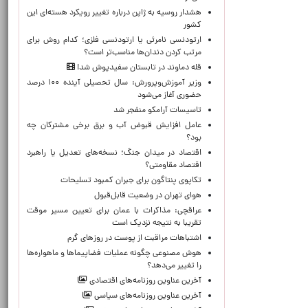
هشدار روسیه به ژاپن درباره تغییر رویکرد هسته‌ای این
کشور
ارتودنسی نامرئی یا ارتودنسی فلزی؛ کدام روش برای
مرتب کردن دندان‌ها مناسب‌تر است؟
قله دماوند در تابستان سفیدپوش شد!
وزیر آموزش‌وپرورش: سال تحصیلی آینده ۱۰۰ درصد
حضوری آغاز می‌شود
تاسیسات آرامکو منفجر شد
عامل افزایش قبوض آب و برق برخی مشترکان چه
بود؟
اقتصاد در میدان جنگ؛ نسخه‌های تعدیل یا راهبرد
اقتصاد مقاومتی؟
تکاپوی پنتاگون برای جبران کمبود تسلیحات
هوای تهران در وضعیت قابل‌قبول
عراقچی: مذاکرات با عمان برای تعیین مسیر موقت
تقریبا به نتیجه نزدیک است
اشتباهات مراقبت از پوست در روزهای گرم
هوش مصنوعی چگونه عملیات فضاپیماها و ماهواره‌ها
را تغییر می‌دهد؟
آخرین عناوین روزنامه‌های اقتصادی
آخرین عناوین روزنامه‌های سیاسی