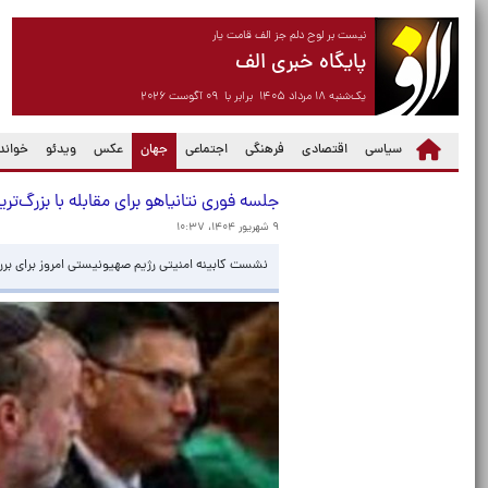
نیست بر لوح دلم جز الف قامت یار
پایگاه خبری الف
یک‌شنبه ۱۸ مرداد ۱۴۰۵ برابر با ۰۹ آگوست ۲۰۲۶
(current)
سیاسی
اقتصادی
فرهنگی
اجتماعی
جهان
عکس
ویدئو
خواندن
جلسه فوری نتانیاهو برای مقابله با بزرگ‌تر
۹ شهریور ۱۴۰۴، ۱۰:۳۷
نشست کابینه امنیتی رژیم صهیونیستی امروز برای بررسی