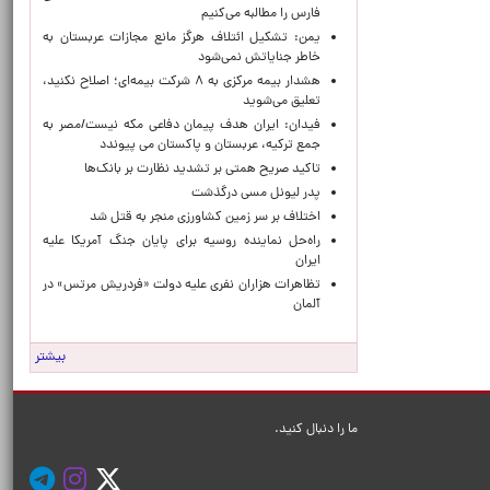
فارس را مطالبه‌ می‌کنیم
یمن: تشکیل ائتلاف هرگز مانع مجازات عربستان به
خاطر جنایاتش نمی‌شود
هشدار بیمه مرکزی به ۸ شرکت بیمه‌ای؛ اصلاح نکنید،
تعلیق می‌شوید
فیدان: ایران هدف پیمان دفاعی مکه نیست/مصر به
جمع ترکیه، عربستان و پاکستان می پیوندد
تاکید صریح همتی بر تشدید نظارت بر بانک‌ها
پدر لیونل مسی درگذشت
اختلاف بر سر زمین کشاورزی منجر به قتل شد
راه‌حل نماینده روسیه برای پایان جنگ آمریکا علیه
ایران
تظاهرات هزاران نفری علیه دولت «فردریش مرتس» در
آلمان
بیشتر
ما را دنبال کنید.