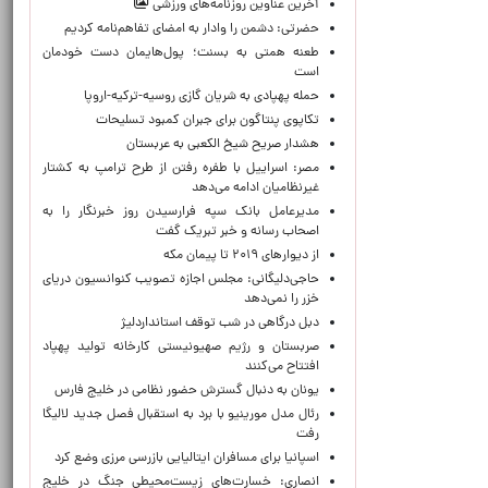
آخرین عناوین روزنامه‌های ورزشی
حضرتی: دشمن را وادار به امضای تفاهم‌نامه کردیم
طعنه همتی به بسنت؛ پول‌هایمان دست خودمان
است
حمله پهپادی به شریان گازی روسیه-ترکیه-اروپا
تکاپوی پنتاگون برای جبران کمبود تسلیحات
هشدار صریح شیخ الکعبی به عربستان
مصر: اسراییل با طفره رفتن از طرح ترامپ به کشتار
غیرنظامیان ادامه می‌دهد
مدیرعامل بانک سپه فرارسیدن روز خبرنگار را به
اصحاب رسانه و خبر تبریک گفت
از دیوارهای ۲۰۱۹ تا پیمان مکه
حاجی‌دلیگانی: مجلس اجازه تصویب کنوانسیون دریای
خزر را نمی‌دهد
دبل درگاهی در شب توقف استانداردلیژ
صربستان و رژیم صهیونیستی کارخانه تولید پهپاد
افتتاح می‌کنند
یونان به دنبال گسترش حضور نظامی در خلیج فارس
رئال مدل مورینیو با برد به استقبال فصل جدید لالیگا
رفت
اسپانیا برای مسافران ایتالیایی بازرسی مرزی وضع کرد
انصاری: خسارت‌های زیست‌محیطی جنگ در خلیج