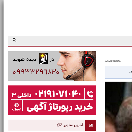
4040609034
د.
آخرین عناوین