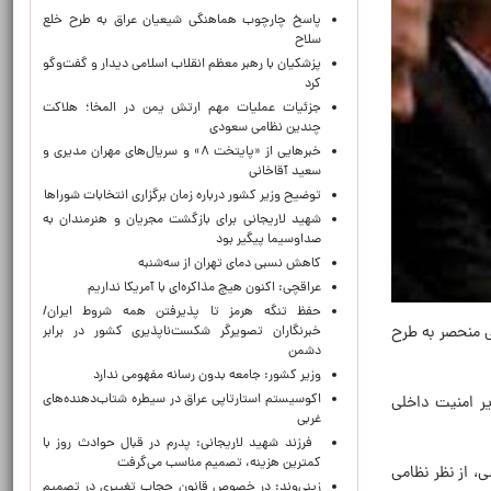
پاسخ چارچوب هماهنگی شیعیان عراق به طرح خلع
سلاح
پزشکیان با رهبر معظم انقلاب اسلامی دیدار و گفت‌وگو
کرد
جزئیات عملیات مهم ارتش یمن در المخا؛ هلاکت
چندین نظامی سعودی
خبرهایی از «پایتخت ۸» و سریال‌های مهران مدیری و
سعید آقاخانی
توضیح وزیر کشور درباره زمان برگزاری انتخابات شوراها
شهید لاریجانی برای بازگشت مجریان و هنرمندان به
صداوسیما پیگیر بود
کاهش نسبی دمای تهران از سه‌شنبه
عراقچی: اکنون هیچ مذاکره‌ای با آمریکا نداریم
حفظ تنگه هرمز تا پذیرفتن همه شروط ایران/
ی منحصر به طرح
خبرنگاران تصویرگر شکست‌ناپذیری کشور در برابر
دشمن
وزیر کشور: جامعه بدون رسانه مفهومی ندارد
اکوسیستم استارتاپی عراق در سیطره شتاب‌دهنده‌‌های
یر امنیت داخلی
غربی
فرزند شهید لاریجانی: پدرم در قبال حوادث روز با
کمترین هزینه، تصمیم مناسب می‌گرفت
، از نظر نظامی
زینی‌وند: در خصوص قانون حجاب تغییری در تصمیم