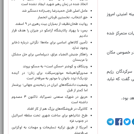
اتخاذ شده در زمان رهبر شهید ایجاد نشده است
عامل اصلی قتل حمیدرضا رجب‌زاده دستگیر شد
ه امنیتی امروز
حق انتخاب، نخستین قربانی انحصار
روایت طحان‌نظیف از بمباران بیت رهبری در ۹ اسفند
یمن: با پهپاد پالایشگاه آرامکو در جیزان را هدف قرار
یات متمرکز شده
دادیم
تأمین کالاهای اساسی برای ماه‌ها؛ نگرانی درباره ذخایر
وجود ندارد
ی در خصوص مکان
راهکار جنبش النجباء عراق، دیپلماسی برای حل مشکل
با عربستان
ویتکاف و کوشنر «ممکن است» به مسکو بروند
سرکردگان رژیم
صدورگواهینامه موتورسیکلت برای زنان؛ در آینده
نزدیک/ تردد بانوان با موتور به‌ صرفه‌تر است
 گفت که نباید
وضعیت دانشگاه‌های ایران در رتبه‌بندی جهانی؛ پرشمار
اما کمتر از قبل
حریق در شهرک صنعتی نصیرآباد تاکنون ۴ مصدوم
د بود.
داشته است
کالابرگ در فروشگاه‌های بزرگ هم از کار افتاد
طرح نتانیاهو برای ساخت شهری تحت سلطه اسرائیل
در جنوب غزه
آمریکا از طریق ترکیه تسلیحات و مهمات به اوکراین
می‌فرستد