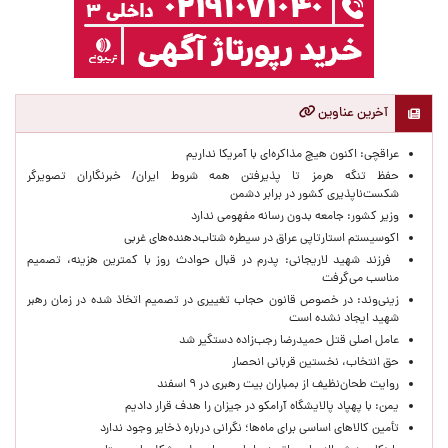
آخرین عناوین
عراقچی: اکنون هیچ مذاکره‌ای با آمریکا نداریم
حفظ تنگه هرمز تا پذیرفتن همه شروط ایران/ خبرنگاران تصویرگر
شکست‌ناپذیری کشور در برابر دشمن
وزیر کشور: جامعه بدون رسانه مفهومی ندارد
اکوسیستم استارتاپی عراق در سیطره شتاب‌دهنده‌‌های غربی
فرزند شهید لاریجانی: پدرم در قبال حوادث روز با کمترین هزینه، تصمیم
مناسب می‌گرفت
زینی‌وند: در خصوص قانون حجاب تغییری در تصمیم اتخاذ شده در زمان رهبر
شهید ایجاد نشده است
عامل اصلی قتل حمیدرضا رجب‌زاده دستگیر شد
حق انتخاب، نخستین قربانی انحصار
روایت طحان‌نظیف از بمباران بیت رهبری در ۹ اسفند
یمن: با پهپاد پالایشگاه آرامکو در جیزان را هدف قرار دادیم
تأمین کالاهای اساسی برای ماه‌ها؛ نگرانی درباره ذخایر وجود ندارد