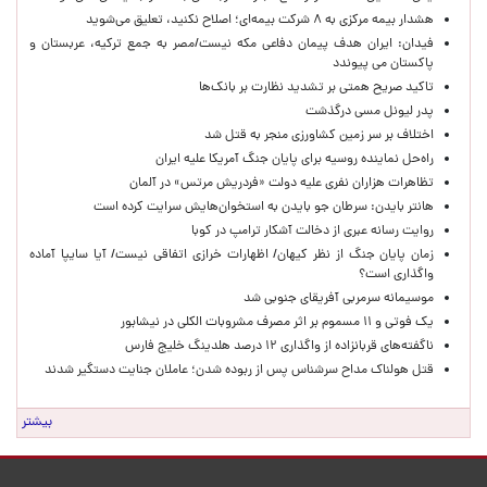
هشدار بیمه مرکزی به ۸ شرکت بیمه‌ای؛ اصلاح نکنید، تعلیق می‌شوید
فیدان: ایران هدف پیمان دفاعی مکه نیست/مصر به جمع ترکیه، عربستان و
پاکستان می پیوندد
تاکید صریح همتی بر تشدید نظارت بر بانک‌ها
پدر لیونل مسی درگذشت
اختلاف بر سر زمین کشاورزی منجر به قتل شد
راه‌حل نماینده روسیه برای پایان جنگ آمریکا علیه ایران
تظاهرات هزاران نفری علیه دولت «فردریش مرتس» در آلمان
هانتر بایدن: سرطان جو بایدن به استخوان‌هایش سرایت کرده است
روایت رسانه عبری از دخالت آشکار ترامپ در کوبا
زمان پایان جنگ از نظر کیهان/ اظهارات خرازی اتفاقی نیست/ آیا سایپا آماده
واگذاری است؟
موسیمانه سرمربی آفریقای جنوبی شد
یک فوتی و ۱۱ مسموم بر اثر مصرف مشروبات الکلی در نیشابور
ناگفته‌های قربانزاده از واگذاری ۱۲ درصد هلدینگ خلیج فارس
قتل هولناک مداح سرشناس پس از ربوده شدن؛ عاملان جنایت دستگیر شدند
بیشتر