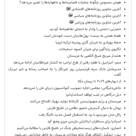
هوش مصنوعی چگونه عملیات فضاپیماها و ماهواره‌ها را تغییر می‌دهد؟
آخرین عناوین روزنامه‌های اقتصادی
آخرین عناوین روزنامه‌های سیاسی
آخرین عناوین روزنامه‌های ورزشی
حضرتی: دشمن را وادار به امضای تفاهم‌نامه کردیم
طعنه همتی به بسنت؛ پول‌هایمان دست خودمان است
حمله پهپادی به شریان گازی روسیه-ترکیه-اروپا
تکاپوی پنتاگون برای جبران کمبود تسلیحات
هشدار صریح شیخ الکعبی به عربستان
مصر: اسراییل با طفره رفتن از طرح ترامپ به کشتار غیرنظامیان ادامه می‌دهد
مدیرعامل بانک سپه فرارسیدن روز خبرنگار را به اصحاب رسانه و خبر تبریک
گفت
از دیوارهای ۲۰۱۹ تا پیمان مکه
حاجی‌دلیگانی: مجلس اجازه تصویب کنوانسیون دریای خزر را نمی‌دهد
دبل درگاهی در شب توقف استانداردلیژ
صربستان و رژیم صهیونیستی کارخانه تولید پهپاد افتتاح می‌کنند
یونان به دنبال گسترش حضور نظامی در خلیج فارس
رئال مدل مورینیو با برد به استقبال فصل جدید لالیگا رفت
اسپانیا برای مسافران ایتالیایی بازرسی مرزی وضع کرد
انصاری: خسارت‌های زیست‌محیطی جنگ در خلیج فارس را مطالبه‌ می‌کنیم
یمن: تشکیل ائتلاف هرگز مانع مجازات عربستان به خاطر جنایاتش نمی‌شود