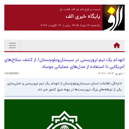
نیست بر لوح دلم جز الف قامت یار
پایگاه خبری الف
یک‌شنبه ۱۸ مرداد ۱۴۰۵ برابر با ۰۹ آگوست ۲۰۲۶
انهدام یک تیم تروریستی در سیستان‌وبلوچستان/ از کشف سلاح‌های
آمریکایی تا استفاده از مدل‌های عملیاتی موساد
۱ شهریور ۱۴۰۴، ۱۸:۳۷
4040601054
اداره‌کل اطلاعات استان سیستان‌وبلوچستان از انهدام یک تیم تروریستی و خنثی‌سازی
یکی از توطئه‌های بزرگ تروریست‌ها در پهنه شرق کشور خبر داد.