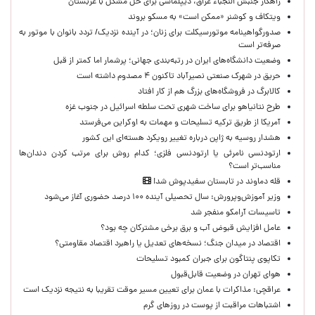
راهکار جنبش النجباء عراق، دیپلماسی برای حل مشکل با عربستان
ویتکاف و کوشنر «ممکن است» به مسکو بروند
صدورگواهینامه موتورسیکلت برای زنان؛ در آینده نزدیک/ تردد بانوان با موتور به‌
صرفه‌تر است
وضعیت دانشگاه‌های ایران در رتبه‌بندی جهانی؛ پرشمار اما کمتر از قبل
حریق در شهرک صنعتی نصیرآباد تاکنون ۴ مصدوم داشته است
کالابرگ در فروشگاه‌های بزرگ هم از کار افتاد
طرح نتانیاهو برای ساخت شهری تحت سلطه اسرائیل در جنوب غزه
آمریکا از طریق ترکیه تسلیحات و مهمات به اوکراین می‌فرستد
هشدار روسیه به ژاپن درباره تغییر رویکرد هسته‌ای این کشور
ارتودنسی نامرئی یا ارتودنسی فلزی؛ کدام روش برای مرتب کردن دندان‌ها
مناسب‌تر است؟
قله دماوند در تابستان سفیدپوش شد!
وزیر آموزش‌وپرورش: سال تحصیلی آینده ۱۰۰ درصد حضوری آغاز می‌شود
تاسیسات آرامکو منفجر شد
عامل افزایش قبوض آب و برق برخی مشترکان چه بود؟
اقتصاد در میدان جنگ؛ نسخه‌های تعدیل یا راهبرد اقتصاد مقاومتی؟
تکاپوی پنتاگون برای جبران کمبود تسلیحات
هوای تهران در وضعیت قابل‌قبول
عراقچی: مذاکرات با عمان برای تعیین مسیر موقت تقریبا به نتیجه نزدیک است
اشتباهات مراقبت از پوست در روزهای گرم