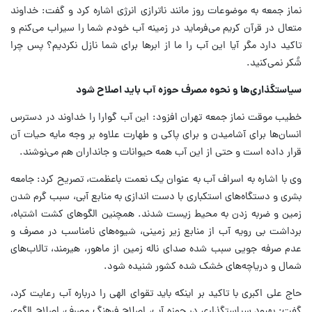
نماز جمعه به موضوعات روز مانند ناترازی انرژی اشاره کرد و گفت: خداوند
متعال در قرآن کریم می‌فرماید در زمینه آب خودم شما را سیراب می‌کنم و
تاکید دارد مگر آیا این آب را ما از ابرها برای شما نازل نکردیم؟ پس چرا
شُکر نمی‌کنید.
سیاستگذاری‌ها و نحوه مصرف حوزه آب باید اصلاح شود
خطیب موقت نماز جمعه تهران افزود: این آب گوارا را خداوند در دسترس
انسان‌ها برای آشامیدن و برای پاکی و طهارت علاوه بر وجه مایه حیات آن
قرار داده است و حتی از این آب همه حیوانات و جانداران هم می‌نوشند.
وی با اشاره به اسراف آب به عنوان یک نعمت باعظمت، تصریح کرد: جامعه
بشری و دستگاه‌های استکباری با دست اندازی به منابع آبی، سبب گرم شدن
زمین و ضربه زدن به محیط زیست شدند. همچنین الگوهای کشت اشتباه،
برداشت بی رویه آب از منابع زیر زمینی، شیوه‌های نامناسب در مصرف و
عدم صرفه جویی سبب شده صدای ناله زمین از ماهور، هیرمند، تالاب‌های
شمال و دریاچه‌های خشک شده کشور شنیده شود.
حاج علی اکبری با تاکید بر اینکه باید تقوای الهی را درباره آب رعایت کرد،
گفت: بهبود سیاستگذاری در حوزه آب، اصلاح فرهنگ مصرف، اصلاح الگوی