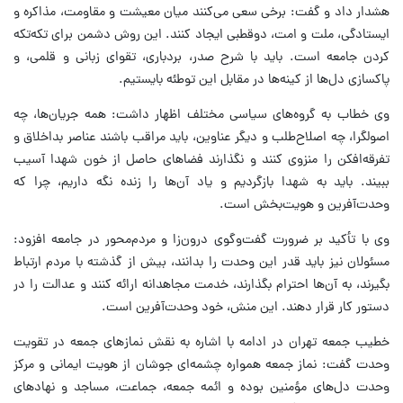
هشدار داد و گفت: برخی سعی می‌کنند میان معیشت و مقاومت، مذاکره و
ایستادگی، ملت و امت، دوقطبی ایجاد کنند. این روش دشمن برای تکه‌تکه
کردن جامعه است. باید با شرح صدر، بردباری، تقوای زبانی و قلمی، و
پاکسازی دل‌ها از کینه‌ها در مقابل این توطئه بایستیم.
وی خطاب به گروه‌های سیاسی مختلف اظهار داشت: همه جریان‌ها، چه
اصولگرا، چه اصلاح‌طلب و دیگر عناوین، باید مراقب باشند عناصر بداخلاق و
تفرقه‌افکن را منزوی کنند و نگذارند فضاهای حاصل از خون شهدا آسیب
ببیند. باید به شهدا بازگردیم و یاد آن‌ها را زنده نگه داریم، چرا که
وحدت‌آفرین و هویت‌بخش است.
وی با تأکید بر ضرورت گفت‌وگوی درون‌زا و مردم‌محور در جامعه افزود:
مسئولان نیز باید قدر این وحدت را بدانند، بیش از گذشته با مردم ارتباط
بگیرند، به آن‌ها احترام بگذارند، خدمت مجاهدانه ارائه کنند و عدالت را در
دستور کار قرار دهند. این منش، خود وحدت‌آفرین است.
خطیب جمعه تهران در ادامه با اشاره به نقش نمازهای جمعه در تقویت
وحدت گفت: نماز جمعه همواره چشمه‌ای جوشان از هویت ایمانی و مرکز
وحدت دل‌های مؤمنین بوده و ائمه جمعه، جماعت، مساجد و نهادهای