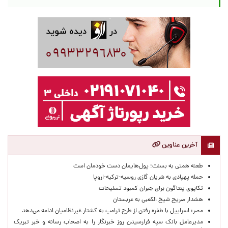
آخرین عناوین
طعنه همتی به بسنت؛ پول‌هایمان دست خودمان است
حمله پهپادی به شریان گازی روسیه-ترکیه-اروپا
تکاپوی پنتاگون برای جبران کمبود تسلیحات
هشدار صریح شیخ الکعبی به عربستان
مصر: اسراییل با طفره رفتن از طرح ترامپ به کشتار غیرنظامیان ادامه می‌دهد
مدیرعامل بانک سپه فرارسیدن روز خبرنگار را به اصحاب رسانه و خبر تبریک