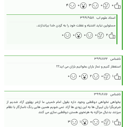
۴
۰
۳
۰
۰
استاد علوم اب
۳۹۹۱۹۵۸
مسئولین نباید اشتباه و غفلت خود را به کردن خدا بیاندازند.
۰
۰
۰
۰
۲
ناشناس
۳۹۹۱۸۲۲
استغفار کنیم و نماز باران بخوانیم باران می اید؟؟
۰
۰
۲
۰
۱
ناشناس
۳۹۹۱۸۷۶
بخواهی نخواهی دوقطبی وجود داره بقول امام خمینی ما ازشر پهلوی آزاد شدیم از
شرغربگرا یان لیبرال ها به اين زودی ها آزاد نمی شویم همين هایی رنگ ناسازگار با نظام
میزنند بدنبال مزاکره به هرنحوی هستن دوقطبی سازی می کنند
۳
۱
۰
۰
۱