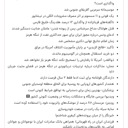
واگذاری است؟
موسیمانه سرمربی آفریقای جنوبی شد
یک فوتی و ۱۱ مسموم بر اثر مصرف مشروبات الکلی در نیشابور
ناگفته‌های قربانزاده از واگذاری ۱۲ درصد هلدینگ خلیج فارس
قتل هولناک مداح سرشناس پس از ربوده شدن؛ عاملان جنایت دستگیر شدند
ادعای ونس درباره مجوز ایران برای عبور حداکثری نفت از تنگه هرمز
زمان اعلام نتایج نهایی دکتری مشخص شد
تأکید «فالح الزیدی» بر پایان مأموریت ائتلاف آمریکا در عراق
دو خرید استقلال همچنان در آلومینیوم ماندند
ذوالقدر: آمریکا تا رفتارش را تصحیح نکند تنگه هرمز باز نخواهد شد
عمان: مذاکرات درباره ترتیبات دریانوردی در تنگه هرمز در فضای مثبت جریان
دارد
دارندگان قولنامه برای ثبت ادعا فقط ۲ سال فرصت دارند
هشدار کشورهای اروپایی به روسیه برای الحاق منطقه اوستیای جنوبی
پزشکیان‌: بهترین زمان برای دستیابی به توافق شرایط کنونی است
ویدیو/ بررسی جایگاه و مشکلات رسانه در وضعیت کنونی کشور
رویترز: عربستان ۸۶ درصد از موشک‌های پاتریوت خود را استفاده کرده است
سایه سیاه یک رانت در صنعت خودروسازی
خبرنگار را از میان پرونده‌های کیفری شناختم!
​فرزندان ایران در راه قهرمانی/ همراهی بانک صادرات ایران با نوجوانان و جوانان
اعزامی به رقابت‌های وزنه‌برداری تاشکند