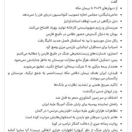
گفت
از دیوارهای ۲۰۱۹ تا پیمان مکه
حاجی‌دلیگانی: مجلس اجازه تصویب کنوانسیون دریای خزر را نمی‌دهد
دبل درگاهی در شب توقف استانداردلیژ
صربستان و رژیم صهیونیستی کارخانه تولید پهپاد افتتاح می‌کنند
یونان به دنبال گسترش حضور نظامی در خلیج فارس
رئال مدل مورینیو با برد به استقبال فصل جدید لالیگا رفت
اسپانیا برای مسافران ایتالیایی بازرسی مرزی وضع کرد
انصاری: خسارت‌های زیست‌محیطی جنگ در خلیج فارس را مطالبه‌ می‌کنیم
یمن: تشکیل ائتلاف هرگز مانع مجازات عربستان به خاطر جنایاتش نمی‌شود
هشدار بیمه مرکزی به ۸ شرکت بیمه‌ای؛ اصلاح نکنید، تعلیق می‌شوید
فیدان: ایران هدف پیمان دفاعی مکه نیست/مصر به جمع ترکیه، عربستان و
پاکستان می پیوندد
تاکید صریح همتی بر تشدید نظارت بر بانک‌ها
پدر لیونل مسی درگذشت
اختلاف بر سر زمین کشاورزی منجر به قتل شد
راه‌حل نماینده روسیه برای پایان جنگ آمریکا علیه ایران
تظاهرات هزاران نفری علیه دولت «فردریش مرتس» در آلمان
هانتر بایدن: سرطان جو بایدن به استخوان‌هایش سرایت کرده است
روایت رسانه عبری از دخالت آشکار ترامپ در کوبا
زمان پایان جنگ از نظر کیهان/ اظهارات خرازی اتفاقی نیست/ آیا سایپا آماده