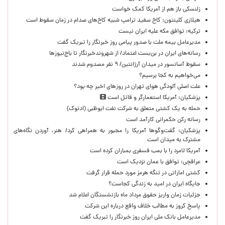
زلنسکی باز هم از آمریکا کمک خواست
هیلاری کلینتون: کاخ سفید ترامپ شبیه کاخ‌های صدام در زمان سقوط است
ترکیه: توافق مکه علیه ایران نیست
مدیرعامل بیمه ملت با صدور پیامی روز خبرنگار را تبریک گفت
رسانه‌های ایران در بن‌بست اعتماد/ از شهروندخبرنگار تا باج‌نیوزها
سقوط آسانسور در میدان آرژانتین/ ۹ نفر مصدوم شدند
می‌خواهیم به کجا برسیم؟
علت اصلی آلودگی هوای تهران در روزهای اخیر چه بود؟
پزشکیان: آمریکا استعمارگر و قاتل است
حمله به یک کشتی متعلق به شرکت نفت ابوظبی (ادنوک)
رسانه رکن حکمرانی کارآمد است
پزشکیان: گفت‌وگوها آمریکا را مجبور به همراهی کرد/ هنر، آوردن نگاه‌های
مشترک به میدان است
آمریکا لامرد را با بمب فسفری بمباران کرده است
عراقچی: توافق با عمان نزدیک است
کشتی اماراتی در تنگه هرمز مورد حمله قرار گرفت
جایگاه ایران در امید به زندگی کجاست؟
جزئیات زمان واریز حقوق مرداد ماه بازنشستگان اعلام شد
پاسخ کروز به مطالب خلاف واقع درباره این شرکت
مدیرعامل بانک ملی ایران روز خبرنگار را تبریک گفت