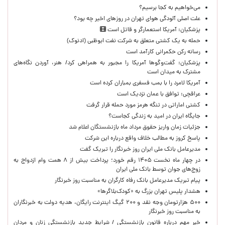
می‌خواهیم به کجا برسیم؟
علت اصلی آلودگی هوای تهران در روزهای اخیر چه بود؟
پزشکیان: آمریکا استعمارگر و قاتل است
حمله به یک کشتی متعلق به شرکت نفت ابوظبی (ادنوک)
رسانه رکن حکمرانی کارآمد است
پزشکیان: گفت‌وگوها آمریکا را مجبور به همراهی کرد/ هنر، آوردن نگاه‌های
مشترک به میدان است
آمریکا لامرد را با بمب فسفری بمباران کرده است
عراقچی: توافق با عمان نزدیک است
کشتی اماراتی در تنگه هرمز مورد حمله قرار گرفت
جایگاه ایران در امید به زندگی کجاست؟
جزئیات زمان واریز حقوق مرداد ماه بازنشستگان اعلام شد
پاسخ کروز به مطالب خلاف واقع درباره این شرکت
مدیرعامل بانک ملی ایران روز خبرنگار را تبریک گفت
در چهار ماه نخست ۱۴۰۵ رقم خورد؛ پرداخت بیش از ۸ همت وام ازدواج به
زوج‌های جوان توسط بانک ملی ایران
پیام تبریک مدیرعامل بانک رفاه کارگران به مناسبت روز خبرنگار
هشدار پلیس تهران بزرگ به «کودک‌بلاگرها»
۵۰۰ هزارتومان وجه نقد و ۲۰۰ گیگ اینترنت رایگان، هدیه دولت به خبرنگاران
به مناسبت روز خبرنگار
خبر مهم درباره قانون بازنشستگی / شرایط جدید بازنشستگی زنان و مردان