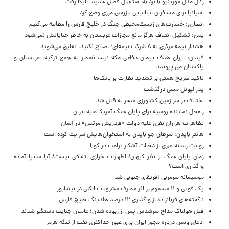
رئال مدل مورینیو با برد به استقبال فصل جدید لالیگا رفت
اسپانیا برای مسافران ایتالیایی بازرسی مرزی وضع کرد
انصاری: خسارت‌های زیست‌محیطی جنگ در خلیج فارس را مطالبه‌ می‌کنیم
یمن: تشکیل ائتلاف هرگز مانع مجازات عربستان به خاطر جنایاتش نمی‌شود
هشدار بیمه مرکزی به ۸ شرکت بیمه‌ای؛ اصلاح نکنید، تعلیق می‌شوید
فیدان: ایران هدف پیمان دفاعی مکه نیست/مصر به جمع ترکیه، عربستان و
پاکستان می پیوندد
تاکید صریح همتی بر تشدید نظارت بر بانک‌ها
پدر لیونل مسی درگذشت
اختلاف بر سر زمین کشاورزی منجر به قتل شد
راه‌حل نماینده روسیه برای پایان جنگ آمریکا علیه ایران
تظاهرات هزاران نفری علیه دولت «فردریش مرتس» در آلمان
هانتر بایدن: سرطان جو بایدن به استخوان‌هایش سرایت کرده است
روایت رسانه عبری از دخالت آشکار ترامپ در کوبا
زمان پایان جنگ از نظر کیهان/ اظهارات خرازی اتفاقی نیست/ آیا سایپا آماده
واگذاری است؟
موسیمانه سرمربی آفریقای جنوبی شد
یک فوتی و ۱۱ مسموم بر اثر مصرف مشروبات الکلی در نیشابور
ناگفته‌های قربانزاده از واگذاری ۱۲ درصد هلدینگ خلیج فارس
قتل هولناک مداح سرشناس پس از ربوده شدن؛ عاملان جنایت دستگیر شدند
ادعای ونس درباره مجوز ایران برای عبور حداکثری نفت از تنگه هرمز