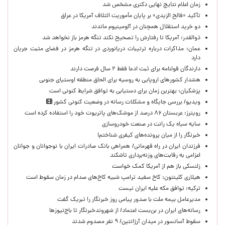
زمان اعلام نتایج نهایی دکتری مشخص شد
تأکید «فالح الزیدی» بر پایان مأموریت ائتلاف آمریکا در عراق
دو خرید استقلال همچنان در آلومینیوم ماندند
ذوالقدر: آمریکا تا رفتارش را تصحیح نکند تنگه هرمز باز نخواهد شد
عمان: مذاکرات درباره ترتیبات دریانوردی در تنگه هرمز در فضای مثبت جریان
دارد
دارندگان قولنامه برای ثبت ادعا فقط ۲ سال فرصت دارند
هشدار کشورهای اروپایی به روسیه برای الحاق منطقه اوستیای جنوبی
پزشکیان‌: بهترین زمان برای دستیابی به توافق شرایط کنونی است
ویدیو/ بررسی جایگاه و مشکلات رسانه در وضعیت کنونی کشور
رویترز: عربستان ۸۶ درصد از موشک‌های پاتریوت خود را استفاده کرده است
سایه سیاه یک رانت در صنعت خودروسازی
خبرنگار را از میان پرونده‌های کیفری شناختم!
​فرزندان ایران در راه قهرمانی/ همراهی بانک صادرات ایران با نوجوانان و جوانان
اعزامی به رقابت‌های وزنه‌برداری تاشکند
زلنسکی باز هم از آمریکا کمک خواست
هیلاری کلینتون: کاخ سفید ترامپ شبیه کاخ‌های صدام در زمان سقوط است
ترکیه: توافق مکه علیه ایران نیست
مدیرعامل بیمه ملت با صدور پیامی روز خبرنگار را تبریک گفت
رسانه‌های ایران در بن‌بست اعتماد/ از شهروندخبرنگار تا باج‌نیوزها
سقوط آسانسور در میدان آرژانتین/ ۹ نفر مصدوم شدند