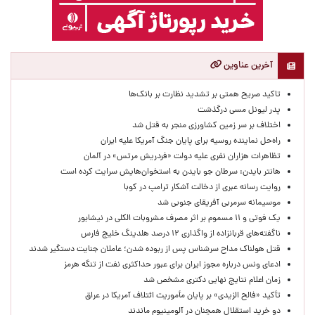
آخرین عناوین
تاکید صریح همتی بر تشدید نظارت بر بانک‌ها
پدر لیونل مسی درگذشت
اختلاف بر سر زمین کشاورزی منجر به قتل شد
راه‌حل نماینده روسیه برای پایان جنگ آمریکا علیه ایران
تظاهرات هزاران نفری علیه دولت «فردریش مرتس» در آلمان
هانتر بایدن: سرطان جو بایدن به استخوان‌هایش سرایت کرده است
روایت رسانه عبری از دخالت آشکار ترامپ در کوبا
موسیمانه سرمربی آفریقای جنوبی شد
یک فوتی و ۱۱ مسموم بر اثر مصرف مشروبات الکلی در نیشابور
ناگفته‌های قربانزاده از واگذاری ۱۲ درصد هلدینگ خلیج فارس
قتل هولناک مداح سرشناس پس از ربوده شدن؛ عاملان جنایت دستگیر شدند
ادعای ونس درباره مجوز ایران برای عبور حداکثری نفت از تنگه هرمز
زمان اعلام نتایج نهایی دکتری مشخص شد
تأکید «فالح الزیدی» بر پایان مأموریت ائتلاف آمریکا در عراق
دو خرید استقلال همچنان در آلومینیوم ماندند