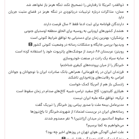
ذوالقدر: آمریکا تا رفتارش را تصحیح نکند تنگه هرمز باز نخواهد شد
عمان: مذاکرات درباره ترتیبات دریانوردی در تنگه هرمز در فضای مثبت جریان
دارد
دارندگان قولنامه برای ثبت ادعا فقط ۲ سال فرصت دارند
هشدار کشورهای اروپایی به روسیه برای الحاق منطقه اوستیای جنوبی
پزشکیان‌: بهترین زمان برای دستیابی به توافق شرایط کنونی است
ویدیو/ بررسی جایگاه و مشکلات رسانه در وضعیت کنونی کشور
رویترز: عربستان ۸۶ درصد از موشک‌های پاتریوت خود را استفاده کرده است
سایه سیاه یک رانت در صنعت خودروسازی
خبرنگار را از میان پرونده‌های کیفری شناختم!
​فرزندان ایران در راه قهرمانی/ همراهی بانک صادرات ایران با نوجوانان و جوانان
اعزامی به رقابت‌های وزنه‌برداری تاشکند
زلنسکی باز هم از آمریکا کمک خواست
هیلاری کلینتون: کاخ سفید ترامپ شبیه کاخ‌های صدام در زمان سقوط است
ترکیه: توافق مکه علیه ایران نیست
مدیرعامل بیمه ملت با صدور پیامی روز خبرنگار را تبریک گفت
رسانه‌های ایران در بن‌بست اعتماد/ از شهروندخبرنگار تا باج‌نیوزها
سقوط آسانسور در میدان آرژانتین/ ۹ نفر مصدوم شدند
می‌خواهیم به کجا برسیم؟
علت اصلی آلودگی هوای تهران در روزهای اخیر چه بود؟