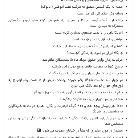
پزشکیان: آمریکا استعمارگر و قاتل است
حمله به یک کشتی متعلق به شرکت نفت ابوظبی (ادنوک)
رسانه رکن حکمرانی کارآمد است
پزشکیان: گفت‌وگوها آمریکا را مجبور به همراهی کرد/ هنر، آوردن نگاه‌های
مشترک به میدان است
آمریکا لامرد را با بمب فسفری بمباران کرده است
عراقچی: توافق با عمان نزدیک است
کشتی اماراتی در تنگه هرمز مورد حمله قرار گرفت
جایگاه ایران در امید به زندگی کجاست؟
جزئیات زمان واریز حقوق مرداد ماه بازنشستگان اعلام شد
پاسخ کروز به مطالب خلاف واقع درباره این شرکت
مدیرعامل بانک ملی ایران روز خبرنگار را تبریک گفت
در چهار ماه نخست ۱۴۰۵ رقم خورد؛ پرداخت بیش از ۸ همت وام ازدواج به
زوج‌های جوان توسط بانک ملی ایران
پیام تبریک مدیرعامل بانک رفاه کارگران به مناسبت روز خبرنگار
هشدار پلیس تهران بزرگ به «کودک‌بلاگرها»
۵۰۰ هزارتومان وجه نقد و ۲۰۰ گیگ اینترنت رایگان، هدیه دولت به خبرنگاران
به مناسبت روز خبرنگار
خبر مهم درباره قانون بازنشستگی / شرایط جدید بازنشستگی زنان و مردان
مشخص شد
هشدار در مورد مخدری که علناً در خیابان مصرف می شود!
تصاویر آخرین وضعیت پل و تونل‌های محور بندرعباس–حاجی‌آباد پس از حمله