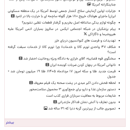
جنایتکارانه آمریکا
جزئیات اولین آزمایش سلاح کشتار جمعی توسط آمریکا در یک منطقه مسکونی
ایران| ماجرای هولناک خروج ۱۸۰ هزار گلوله ساچمه ای با حرارت بالا در لامرد
چگونه لوازم یدکی سانتافه اصل بخریم و گرفتار قطعات تقلبی نشویم؟
پیام پزشکیان در شبکه اجتماعی ایکس در سالروز بمباران اتمی آمریکا علیه
هیروشیما و ناگازاکی
تهدیدات و فرصت های کنوانسیون دریای خزر
شکاف ۴۷ واحدی تورم کالا و خدمات/ چرا تورم کالا از خدمات سبقت گرفته
است؟
سخنگوی قوه قضاییه: آقای خرازی به دادگاه ویژه روحانیت احضار شد
ناتوانی آمریکا در پنهان کردن ضربات کوبنده ایران
قیمت جدید طلا و سکه امروز ۱۷ مردادماه ۱۴۰۵/ طلا ۱۹ میلیون تومان شد +
جدول
لحظه‌ فحش دادن اکبر عبدی در پشت صحنه یک فیلم معروف
دستور سازمان غذا و دارو برای جمع‌آوری ۳ محصول سلامت‌محور
شایعات مربوط به معافیت سربازان فراری کذب است
بدون تعارف با آتش نشان فداکار مازندرانی
تصویری جالب از پیرترین گربه دنیا که ۳۱ ساله شد
بیشتر