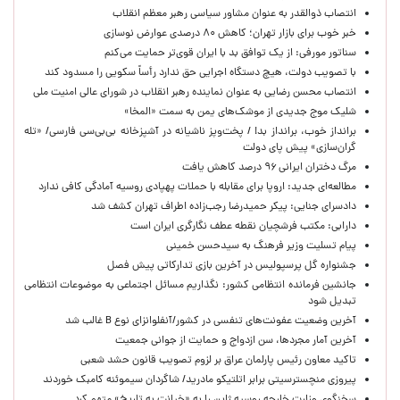
انتصاب ذوالقدر به عنوان مشاور سیاسی رهبر معظم انقلاب
خبر خوب برای بازار تهران؛ کاهش ۸۰ درصدی عوارض نوسازی
سناتور مورفی: از یک توافق بد با ایران قوی‌تر حمایت می‌کنم
با تصویب دولت، هیچ دستگاه اجرایی حق ندارد رأساً سکویی را مسدود کند
انتصاب محسن رضایی به عنوان نماینده رهبر انقلاب در شورای عالی امنیت ملی
شلیک موج جدیدی از موشک‌های یمن به سمت «المخا»
برانداز خوب، برانداز بد! / پخت‌وپز ناشیانه در آشپزخانه‌ بی‌بی‌سی فارسی/ «تله
گران‌سازی» پیش پای دولت
مرگ دختران ایرانی ۹۶ درصد کاهش یافت
مطالعه‌ای جدید: اروپا برای مقابله با حملات پهپادی روسیه آمادگی کافی ندارد
دادسرای جنایی: پیکر حمیدرضا رجب‌زاده اطراف تهران کشف شد
دارابی: مکتب فرشچیان نقطه عطف نگارگری ایران است
پیام تسلیت وزیر فرهنگ به سیدحسن خمینی
جشنواره گل پرسپولیس در آخرین بازی تدارکاتی پیش فصل
جانشین فرمانده انتظامی کشور: نگذاریم مسائل اجتماعی به موضوعات انتظامی
تبدیل شود
آخرین وضعیت عفونت‌های تنفسی در کشور/آنفلوانزای نوع B غالب شد
آخرین آمار مجردها، سن ازدواج و حمایت از جوانی جمعیت
تاکید معاون رئیس پارلمان عراق بر لزوم تصویب قانون حشد شعبی
پیروزی منچسترسیتی برابر اتلتیکو مادرید/ شاگردان سیموئنه کامبک خوردند