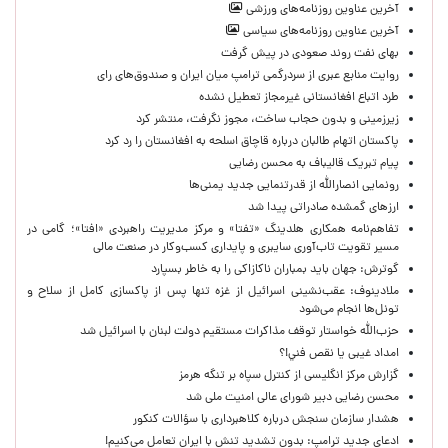
آخرین عناوین روزنامه‌های ورزشی
آخرین عناوین روزنامه‌های سیاسی
بهای نفت روند صعودی در پیش گرفت
روایت منابع عبری از سردرگمی ترامپ میان ایران و صندوق‌های رای
طرد اتباع افغانستانی غیرمجاز تعطیل نشده
زیرزمینی و بدون حجاب ساخت، مجوز نگرفت، منتشر کرد
پاکستان اتهام طالبان درباره قاچاق اسلحه به افغانستان را رد کرد
پیام تبریک قالیباف به محسن رضایی
رونمایی انصارالله از قدرتنمایی جدید یمنی‌ها
ارزهای گمشده صادراتی پیدا شد
تفاهم‌نامه همکاری هلدینگ «تفتا» و مرکز مدیریت راهبردی «افتا»؛ گامی در
مسیر تقویت تاب‌آوری سایبری و پایداری کسب‌وکار در صنعت مالی
گوترش: جهان باید بمباران ناکازاکی را به‌ خاطر بسپارد
ملادینوف: عقب‌نشینی اسرائیل از غزه تنها پس از پاکسازی کامل از سلاح و
تونل‌ها انجام می‌شود
حزب‌الله خواستار توقف مذاکرات مستقیم دولت لبنان با اسرائیل شد
امداد غیبی يا نقص فني!؟
گزارش مرکز انگلیسی از کنترل سپاه بر تنگه هرمز
محسن رضایی دبیر شورای عالی امنیت ملی شد
هشدار سازمان سنجش درباره کلاهبرداری با سؤالات کنکور
ادعای جدید ترامپ: بدون تشدید تنش با ایران تعامل می‌کنیم!