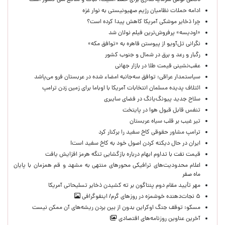
دفاعی نوعی سرمایه‌گذاری برای حفظ امنیت، ثبات و منافع ملی کشور است
ادامه حملات نظامیان رژیم صهیونیستی به نوار غزه
چرا ذخایر موشکی آمریکا کاهش پیدا کرده است؟
«اودیسه» پرفروش‌ترین فیلم نولان شد
نگرانی تل‌آویو از پیوستن قاهره به «توافق مکه»
رگبار و رعد و برق در شمال و جنوب کشور
عقب‌نشینی قیمت طلا در بازار جهانی
سیاستمدار عراقی: توافق سه‌جانبه امضاء شده در عربستان فرو می‌پاشد
ائتلاف پدیده مسلمان انتخابات آمریکا با اوباما برای زمین زدن ترامپ
سلاح جدید پیونگ‌یانگ در فضای سایبری
تنفس قابل قبول هوا در پایتخت
تیر غیب بر قلب سیاه عربستان
ترامپ مشاور حقوقی کاخ سفید را برکنار کرد
ایران در حال دیکته کردن اصول خود به کاخ سفید است!
قیمت نفت با تداوم ابهام درباره بازگشایی تنگه هرمز افزایش یافت
اعلام محدودیت‌های ترافیکی محورهای منتهی به مشهد و قم همزمان با پایان
ماه صفر
مهر تأیید مقام دوم پنتاگون بر ته کشیدن ذخایر تسلیحاتی آمریکا
۵ نجات‌دهنده خوشمزه در روزهای گرم/ اینفوگرافی
مسکو: توقف جنگ اوکراین بدون از بین بردن ریشه‌های آن ممکن نیست
آخرین عناوین روزنامه‌های اقتصادی