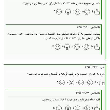
کاسبان تحریم کسانی هستند که با شعار رفع تحریم ها رای می آورند
۹
۱
۰
۰
۶
ناشناس
۳۹۲۳۱۴۱
مدعی العموم به گزارشات سایت نود اقتصادی مبنی بر زیادخوری های مسولان
بانکی در طی سالیان کذشته تا حال مراجعه نمایند
۲
۰
۲
۰
۱۰
علی
۳۹۲۲۲۳۴
روزنامه جوان! احمدی نژاد رفیق گرمابه و گلستان شما بود. چی شد؟
۸
۰
۰
۱
۴۰
ناشناس
۳۹۲۲۴۸۶
لابد تمام عمر باید رفیق موند؟ چه استدلال عجیبی
۱۰
۱
۰
۰
۲