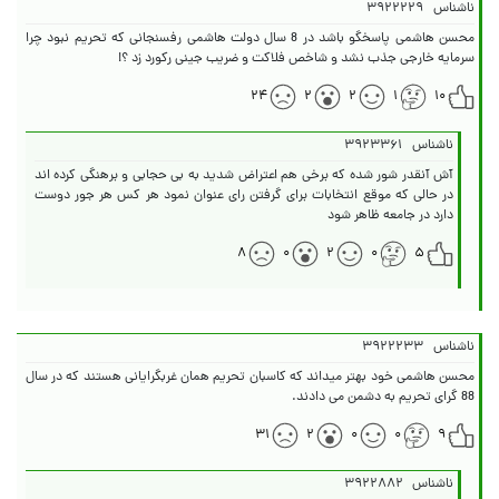
ناشناس
۳۹۲۲۲۲۹
محسن هاشمی پاسخگو باشد در 8 سال دولت هاشمی رفسنجانی که تحریم نبود چرا
سرمایه خارجی جذب نشد و شاخص فلاکت و ضریب جینی رکورد زد ؟!
۲۴
۲
۲
۱
۱۰
ناشناس
۳۹۲۳۳۶۱
آش آنقدر شور شده که برخی هم اعتراض شدید به بی حجابی و برهنگی کرده اند
در حالی که موقع انتخابات برای گرفتن رای عنوان نمود هر کس هر جور دوست
دارد در جامعه ظاهر شود
۸
۰
۲
۰
۵
ناشناس
۳۹۲۲۲۳۳
محسن هاشمی خود بهتر میداند که کاسبان تحریم همان غربگرایانی هستند که در سال
88 گرای تحریم به دشمن می دادند.
۳۱
۲
۰
۰
۹
ناشناس
۳۹۲۲۸۸۲