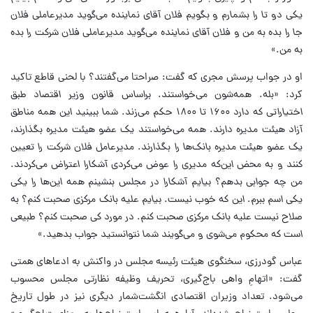
یکی دو تا را بشمارم و بگویم فلان آقای نماینده می‌گوید مدیرعاملی فلان
جا را بده به من و فلان آقای نماینده می‌گوید مدیرعاملی فلان شرکت را بده
به من.»
او در جواب پرسش مجری که گفت: صراحتا می‌گفتند؟ با لحنی قاطع تاکید
کرد:
«بله. همه‌شون می‌خواستند. براساس قانون وزیر اقتصاد طبق
اختیاراتی که دارد ۱۶۰۰ تا ۱۸۰۰ حکم می‌زند. شما ببینید این همه مناطق
آزاد هیئت مدیره دارند. همه می‌خواستند یک عضو هیئت مدیره بگذارند،
یک عضو هیئت مدیره بانک‌ها را بگذارند. مدیرعامل فلان شرکت را تعیین
کنند و به محض این‌که مدیری را عوض می‌کردی آشکارا اعتراض می‌کردند.
من چه جوابی بدهم؟ بیایم آشکارا در مجلس بنشینم همه‌ این‌ها را یکی
یکی اسم ببرم. این که خوب نیست. بیایم علیه بانک مرکزی صحبت کنم؟ به
صلاح نیست علیه بانک مرکزی صحبت کنم. در مورد کی صحبت کنم؟ طبیعی
است که محکوم می‌شوی و می‌گویند شما نتوانستید جواب بدهید.»
عباس گودرزی، سخنگوی هیئت رئیسه مجلس در واکنش به ادعاهای همتی
گفت: «اتهامِ واهی باج‌گیری، تحریف وظیفه نظارتی مجلس محسوب
می‌شود. تعداد وزیران اقتصادی انگشت‌شمار دیگری نیز در طول تاریخ