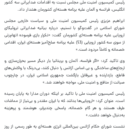
رئیس کمیسیون امنیت ملی مجلس نسبت به اقدامات ضدایرانی سه کشور
انگلیس، فرانسه و آلمان علیه برنامه هسته‌ای کشورمان هشدار داد.
ابراهیم عزیزی رئیس کمیسیون امنیت ملی و سیاست خارجی مجلس
شورای اسلامی در گفت‌وگو با تسنیم، درباره بیانیه ضدایرانی تروئیکای
اروپایی علیه برنامه هسته‌ای کشورمان گفت:
«تکرار بازی فرسوده اتهام‌زنی
از سوی سه کشور اروپایی (E3) علیه برنامه صلح‌آمیز هسته‌ای ایران، اقدامی
خصمانه و کاملاً مردود است.»
وی تاکید کرد:
«اگر فرانسه، آلمان و بریتانیا بار دیگر مسیر بحران‌سازی و
ارجاع‌های ساختگی و بی اساس آژانس را دنبال کنند، بی‌درنگ با واکنش‌های
قاطع، بازدارنده و غیرقابل بازگشت جمهوری اسلامی ایران، در چارچوب
صیانت از منافع و امنیت ملی، مواجه خواهند شد.»
رئیس کمیسیون امنیت ملی با تاکید بر اینکه دوران مدارا به پایان رسیده
است، عنوان کرد: «
اروپایی‌ها بدانند که با ایران مقتدر و بی‌نیاز از مماشات
طرف هستند و هر گام خصمانه، پاسخی چندبرابر، هوشمند و پرهزینه
به‌دنبال خواهد داشت.»
نشست شورای حکام آژانس بین‌المللی انرژی هسته‌ای به طور رسمی از روز