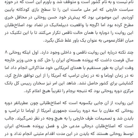
نام نیست و به نام کشور است و متوقف شد و باورم این است که در حوزه
سیاست خارجی که امر ملی ماست این را تا سطح بازی کودکانه پایین
آ‌وردیم. این موضوعی بود که پیش‌تر خود حسن روحانی در محافل خبری
مطرح کرده بود اما اگرچه با واقعیت دیپلماتیک در تضاد بود اصلاح‌طلبان
این روایت را دوباره با همان حالت ناقص تکرار می‌کنند تا با این تکنیک در
میان افکارعمومی به عنوان یک باور غلط شکل بگیرد.
چند نکته درباره این روایت ناقص و داخلی وجود دارد. اول اینکه روحانی ۸
سال فرصت داشت که پرونده هسته‌ای ایران را حل کند و حتی وزیر خارجه
وقت ایران به طور مستقیم با همتای آمریکایی خود مذاکراتی انجام داد اما
نه در زمان اوباما و نه در زمان ترامپ که آمریکا را از این توافق خارج کرد،
گشایشی برای کشور حاصل نشد. شاهد این امر نیز سخنان رییس کل بانک
مرکزی دوره روحانی بود که نتیجه برجام را تقریباً هیچ اعلام کرد.
این روایت از آن جایی یکسویه است که اصلاح‌طلبانی چون عطریانفر دوره
روحانی که مقارن با سه دوره ریاست جمهوری آمریکا از اوباما تا ترامپ و
بایدن شد و تصمیمات طرف خارجی را به هیچ وجه در نظر نمی‌گیرند. جالب
است که اصلاح‌طلبان درحالی مدعی حل و فصل پرونده هسته‌ای ایران
توسط روحانی هستند که بایدن در این مدت اقدام مثبتی انجام نداد و در