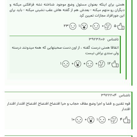
همتی برای اینکه بعنوان مسئول وضع موجود شناخته نشه فرافکنی میکنه و
دیگران رو متهم میکنه - بعدش هم از گفته هاش عقب نشینی میکنه - باید برای
این جورافراد مجازات تعیین کرد
۲۳
۱
۰
۰
۵
ناشناس
۳۹۲۳۸۰۶
اتفاقا همتی درست گفته ، از اون دست صحبتهایی که همه میدونند درسته
ولی سندی براش نیست
۱
۰
۰
۰
۱۲
ناشناس
۳۹۲۲۲۰۴
قوه تقنین و قضا و اجرا وضع عفاف حجاب و حیا افتضاح افتضاح افتضاح اقتدار اقتدار
اقتدار
۱۰
۰
۱
۰
۴