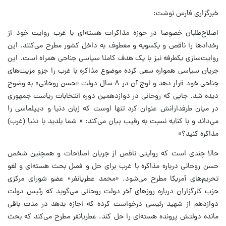
خبرگزاری فارس نوشت:
اصلاح‌طلبان خصوصا در حوزه مذاکرات هسته‌ای با غرب روایت خود از
رخدادها را ناقص و یکسویه و معطوف به داخل کشور مطرح می‌کنند. این
روایت‌سازی یکطرفه نیز با یک هدف کاملا سیاسی جناحی همراه است. این
جریان سیاسی همواره سعی کرده موضوع مذاکره با غرب را جزو مزیت‌های
جناحی خود قرار دهد و اوج آن در ۸ سال دولت «حسن روحانی» به وضوح
دیده شد. جایی که روحانی در دوازدهمین دوره انتخابات ریاست جمهوری
در میان طرفدارانش عنوان کرد تنها اوست که زبان دنیا و دیپلماسی را
می‌داند و با کنایه نسبت به رقیب بیان می‌کند: « شما بلدید با دنیا (غرب)
مذاکره کنید؟»
حالا چندی است که روایتی ناقص از جریان اصلاحات و همچنین شخص
حسن روحانی درباره مذاکره با غرب برای حل و فصل بحث هسته‌ای و لغو
تحریم‌های آمریکا مطرح می‌شود. «محمد عطریانفر» عضو شورای مرکزی
حزب کارگزاران درباره روزهای آخر دولت روحانی می‌گوید که رئیس دولت
دوازدهم از شهید رئیسی درخواست کرده که اجازه بدهد در مدت باقی
مانده دولتش پرونده هسته‌ای را حل کند. عطریانفر مطرح می‌کند که بحث