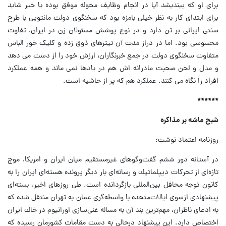
برای او که بیندیشد آیا در انجام وظایف محوله موفق بوده یا خیر شاید
برای ابتدای کار به نظر خیلی بامزه بود که سخنگوی دولت مانتویی با طرح
سنتی ایرانی بر تن دارد و در نوع پوشش مسئولان زن در ایران، تفاوت
محسوسی بود. اما در دراز مدت آن تیترهای ذوق زده و کلیک خور الباس
متفاوت سخنگوی دولت در جمع خبرنگاران، ارزش خود را از دست می دهد
و مدل و لحن صحبت مادرانه اش هم در یادها نمی ماند و همه عملکرد
افراد را نگاه می کنند. عملکرد هم که پر از حاشیه است.
******
شبح ماشه بر مذاكره
روزنامه اعتماد نوشت:
در آستانه دور ششم گفت‌وگوهای غیرمستقیم میان ایران و امریكا، موج
تازه‌ای از تحركات دیپلماتیك و رسانه‌ای بار دیگر پرونده هسته‌ای ایران را به
كانون توجه محافل بین‌المللی بازگردانده است. طی روزهای اخیر، بسته‌ای
پیشنهادی از‌سوی ایالات‌متحده با واسطه‌گری عمان به تهران منتقل شده كه
به ادعای ناظران، مهم‌ترین بند آن به مساله غنی‌سازی اورانیوم در خاك ایران
اختصاص دارد. این پیشنهاد درحالی به دست مقامات كشورمان رسیده كه