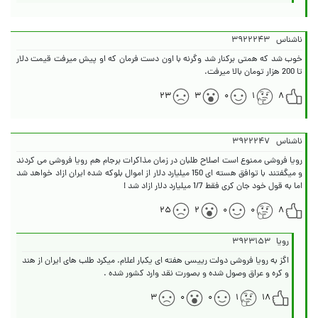
ناشناس
۳۹۲۲۲۴۳
خوب شد که همتی برکنار شد وگرنه با اون دست فرمان که او پیش میرفت قیمت دلار
تا 200 هزار تومان بالا میرفت.
۲۳
۳
۰
۱
۸
ناشناس
۳۹۲۲۲۴۷
رویا فروشی ممنوع است اصلاح طلبان در زمان مذاکرات برجام هم رویا فروشی می کردند
و میگفتند با توافق هسته ای 150 میلیارد دلار از اموال بلوکه شده ایران ازاد خواهد شد
اما به قول خود جان کری فقط 1/7 میلیارد دلار ازاد شد !
۲۵
۲
۰
۰
۸
رویا
۳۹۲۳۱۵۳
اگز به رویا فروشی دولت رییسی هفته ای یکبار اعلام. میکرد طلب های ایران از هند
و کره و عراق وصول شده و بصورت نقد وارد کشور شده .
۳
۰
۰
۱
۱۸