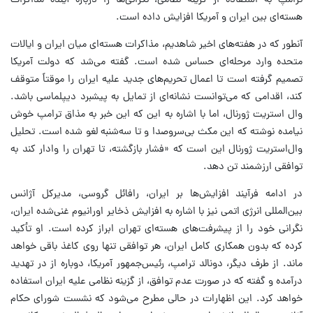
ترامپ به استفاده از گزینه نظامی، نگرانی‌ها را درباره آینده مذاکرات
هسته‌ای بین ایران و آمریکا افزایش داده است.
آنطور که در هفته‌های اخیر شاهدیم، مذاکرات هسته‌ای میان ایران و ایالات
متحده وارد مرحله‌ای حساس شده است. گفته می‌شد که دولت آمریکا
تصمیم گرفته است تا اعمال تحریم‌های جدید علیه ایران را موقتاً متوقف
کند، اقدامی که می‌توانست نشانه‌ای از تمایل به پیشبرد دیپلماسی باشد.
وال استریت ژورنال، اما با اشاره به این که این خبر به مذاق ترامپ خوش
نیامده نوشته که این مکث بی‌سروصدا و تا سه‌شنبه لغو شده است. تحلیل
وال‌استریت ژورنال این است که «فشار بازگشته، تا تهران را وادار کند به
توافقی ارزشمند تن دهد.
در ادامه فرآیند افزایش‌ها بر ایران، رافائل گروسی، مدیرکل آژانس
بین‌المللی انرژی اتمی نیز با اشاره به افزایش ذخایر اورانیوم غنی‌شده ایران،
نگرانی خود را از پیشرفت‌های هسته‌ای تهران ابراز کرده است. او تأکید
کرده که بدون همکاری کامل ایران، هر توافقی تنها روی کاغذ باقی خواهد
ماند. از طرف دیگر، دونالد ترامپ، رئیس‌جمهور آمریکا، دوباره از در تهدید
درآمده و گفته که در صورت عدم توافق، از گزینه نظامی علیه ایران استفاده
خواهد کرد. این اظهارات در حالی مطرح می‌شود که نشست شورای حکام