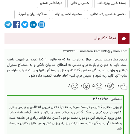
بسته خبری ویژه الف
حسن روحانی
عبدالناصر همتی
محسن هاشمی رفسنجانی
محمود احمدی نژاد
مذاکره ایران و آمریکا
دیدگاه کاربران
۳۹۲۲۱۹۲
mostafa.kamali95@yahoo.com
قانون مشروعیت سنجی اموال و دارایی ها که به قانون از کجا آورده ای شهرت یافته
است باید به عنوان پایلوت برای تمامی به اصطلاح مدیران بانکی و به اصطلاح مدیران
دولتی و وزرا و نمایندگان مجلس گذشته و حال و بستگان آنها و وراث آنها و افراد در
سایه آنها کلید زده شود و سپس برای کلیه آحاد جامعه تعمیم داده شود
۸
۰
۵
۰
۱۲
ناشناس
۳۹۲۲۶۹۸
از وزیر محترم کشور درخواست میشود به ترک فعل نیروی انتظامی و پلیس راهور
کشور در جلوگیری از سگ گردانی و موتور سواری بانوان فاقد گواهینامه بطور
جدی ورود فرمایند این دو مورد باعث بوجود آمدن مخاطرات زیادی در جامعه شده
و قطعا اگر رسیدگی نشود مخاطرات روز به روز بیشتر و غیر قابل کنترل خواهد
شد