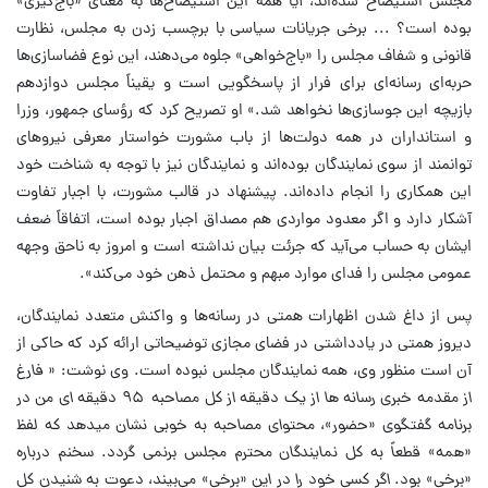
مجلس استیضاح شده‌اند، آیا همه این استیضاح‌ها به معنای «باج‌گیری»
بوده است؟ ... برخی جریانات سیاسی با برچسب زدن به مجلس، نظارت
قانونی و شفاف مجلس را «باج‌خواهی» جلوه می‌دهند، این نوع فضاسازی‌ها
حربه‌ای رسانه‌ای برای فرار از پاسخگویی است و یقیناً مجلس دوازدهم
بازیچه این جوسازی‌ها نخواهد شد.» او تصریح کرد که رؤسای جمهور، وزرا
و استانداران در همه دولت‌ها از باب مشورت خواستار معرفی نیروهای
توانمند از سوی نمایندگان بوده‌اند و نمایندگان نیز با توجه به شناخت خود
این همکاری را انجام داده‌اند. پیشنهاد در قالب مشورت، با اجبار تفاوت
آشکار دارد و اگر معدود مواردی هم مصداق اجبار بوده است، اتفاقاً ضعف
ایشان به حساب می‌آید که جرئت بیان نداشته است و امروز به ناحق وجهه
عمومی مجلس را فدای موارد مبهم و محتمل ذهن خود می‌کند».
پس از داغ شدن اظهارات همتی در رسانه‌ها و واکنش متعدد نمایندگان،
دیروز همتی در یادداشتی در فضای مجازی توضیحاتی ارائه کرد که حاکی از
آن است منظور وی، همه نمایندگان مجلس نبوده است. وی نوشت:
« فارغ
از مقدمه خبری رسانه ها از یک دقیقه از کل مصاحبه ۹۵ دقیقه ای من در
برنامه گفت‎گوی «حضور»، محتوای مصاحبه به خوبی نشان می‎دهد که لفظ
«همه» قطعاً به کل نمایندگان محترم مجلس برنمی گردد. سخنم درباره
«برخی» بود. اگر کسی خود را در این «برخی» می‌بیند، دعوت به شنیدن کل