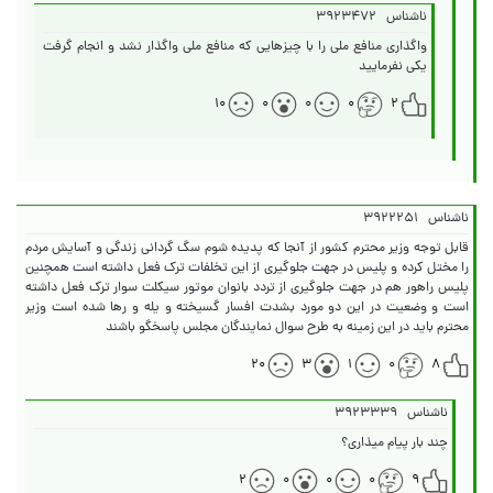
ناشناس
۳۹۲۳۴۷۲
واگذاری منافع ملی را با چیزهایی که منافع ملی واگذار نشد و انجام گرفت
یکی نفرمایید
۱۰
۰
۰
۰
۲
ناشناس
۳۹۲۲۲۵۱
قابل توجه وزیر محترم کشور از آنجا که پدیده شوم سگ گردانی زندگی و آسایش مردم
را مختل کرده و پلیس در جهت جلوگیری از این تخلفات ترک فعل داشته است همچنین
پلیس راهور هم در جهت جلوگیری از تردد بانوان موتور سیکلت سوار ترک فعل داشته
است و وضعیت در این دو مورد بشدت افسار گسیخته و یله و رها شده است وزیر
محترم باید در این زمینه به طرح سوال نمایندگان مجلس پاسخگو باشند
۲۰
۳
۱
۰
۸
ناشناس
۳۹۲۳۳۳۹
چند بار پیام میذاری؟
۲
۰
۰
۰
۹