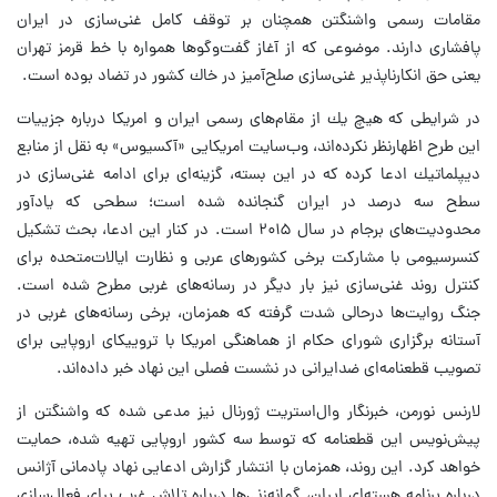
مقامات رسمی واشنگتن همچنان بر توقف كامل غنی‌سازی در ایران
پافشاری دارند. موضوعی كه از آغاز گفت‌وگوها همواره با خط قرمز تهران
یعنی حق انكارناپذیر غنی‌سازی صلح‌آمیز در خاك كشور در تضاد بوده است.
در شرایطی كه هیچ‌ یك از مقام‌های رسمی ایران و امریكا درباره جزییات
این طرح اظهارنظر نكرده‌اند، وب‌سایت امریكایی «آكسیوس» به نقل از منابع
دیپلماتیك ادعا كرده كه در این بسته، گزینه‌ای برای ادامه غنی‌سازی در
سطح سه درصد در ایران گنجانده شده است؛ سطحی كه یادآور
محدودیت‌های برجام در سال ۲۰۱۵ است. در كنار این ادعا، بحث تشكیل
كنسرسیومی با مشاركت برخی كشورهای عربی و نظارت ایالات‌متحده برای
كنترل روند غنی‌سازی نیز بار دیگر در رسانه‌های غربی مطرح شده است.
جنگ روایت‌ها در‌حالی شدت گرفته كه همزمان، برخی رسانه‌های غربی در
آستانه برگزاری شورای حكام از هماهنگی امریكا با تروییكای اروپایی برای
تصویب قطعنامه‌ای ضدایرانی در نشست فصلی این نهاد خبر داده‌اند.
لارنس نورمن، خبرنگار وال‌استریت ژورنال نیز مدعی شده كه واشنگتن از
پیش‌نویس این قطعنامه كه توسط سه كشور اروپایی تهیه شده، حمایت
خواهد كرد. این روند، همزمان با انتشار گزارش ادعایی نهاد پادمانی آژانس
درباره برنامه هسته‌ای ایران، گمانه‌زنی‌ها درباره تلاش غرب برای فعال‌سازی