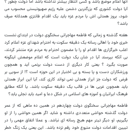
آنها اعلام موضع باشد و کسی انتظار بیشتر نداشته باشد اما دولت چطور ؟
آیا دولت کشوری که بزرگترین دشمن علیه رژیم صهیونیستی محسوب می
شود، بروز همدلی اش با مردم غزه باید یک اقدام فانتزی همدلانه صرف
باشد؟
هفته گذشته و زمانی که فاطمه مهاجرانی سخنگوی دولت در ابتدای نشست
خبری خود با اهالی رسانه یک دقیقه سکوت به احترام شهدای غزه اعلام کرد
اغلب خبرگزاری ها اقدام او را با مضمون احترام به مردم غزه منتشر کردند،
بی آنکه بپرسند آیا در شان یک دولت است که اعلام موضعش اینگونه
صورت بگیرد ؟ یعنی کار دیگری از دست دولت برنمی آید و همچون
ورزشکاران دست و پا بسته و بی اختیار در این حوزه است ؟! از سویی بر
فرض که دولت جز ابراز همدلی نمی تواند کاری کند، آیا این ابراز همدلی
باید همچون غربی ها در قالب یک دقیقه سکوت باشد. یا آنکه مطابق
فرهنگ ایرانیان و آموزه های اسلامی در شکل دعا و امید باید تجلی یابد؟
فاطمه مهاجرانی سخنگوی دولت چهاردهم در همین ده ماهی که از عمر
دولت گذشته حواشی متعددی داشته و شاید اگر همین حواشی را از او
بگیریم، او دیگر تیتر مهم هیچ رسانه ای نباشد. و عملا اتفاق مهمی را در
تبیین اقدامات دولت متبوع خود رقم نزده باشد. این یعنی یک زنگ خطر