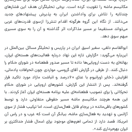
مكانیسم ماشه را تقویت كرده است. برخی تحلیلگران هدف این فشارهای
چندلایه را تلاش برای واداشتن ایران به پذیرش پیشنهادهای جدید
می‌دانند. از نگاه این گروه هرگونه اقدام تنش‌زا از‌سوی قدرت‌های غربی
می‌تواند مستقیما بر مسیر مذاكرات اثر گذاشته و آن را به سوی مسیری
مبهم سوق دهد.
ابوالقاسم دلفی، سفیر اسبق ایران در پاریس و تحلیلگر مسائل بین‌الملل در
این‌باره می‌گوید:‌
«گزارش تازه این نهاد درباره فعالیت‌های هسته‌ای ایران،
بهانه‌ای به دست اروپایی‌ها داده تا مسیر صدور قطعنامه در شورای حكام را
دنبال كنند. از طرفی در گزارش آقای گروسی، مواردی چون انحرافات پادمانی،
افزایش ذخایر اورانیوم با غنای ۶۰درصد و انباشت مازاد مورد تاكید قرار
گرفته‌اند. پس از انتشار این گزارش، كشورهای اروپایی در شورای حكام
تحركاتی را برای تصویب قطعنامه‌ای علیه برنامه هسته‌ای ایران آغاز كردند. با
این همه هرچند مكانیسم ماشه مسیر حقوقی متفاوتی دارد و توسط
كشورهای باقی‌مانده در برجام قابل فعال‌سازی است، اما تركیب فشار از سوی
آژانس و تهدید به فعال‌سازی ماشه، بیانگر آن است كه غرب و در راس آن
امریكا، قصد دارد از تمامی اهرم‌های موجود برای اعمال فشار حداكثری بر
ایران بهره‌برداری كند».