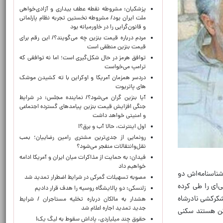
پزشکیان: مشروطه نقطه عطف بیداری و آزادی‌خواهی
ملت ایران بود/ مشروطه نخستین تجربه نظام پارلمانی
و قانون‌گرایی را در خاورمیانه بود
مردم درباره قیمت بنزین چه می‌گویند؟/ این رقم برای
قیمت بنزین منطقی است
توافق هرمز در حال شکل‌گیری است؛ اما نه توافقی که
ترامپ می‌خواست
دردسر همزمان آمریکا و اوکراین با ته کشیدن موشک
های پاتریوت
آیا بنزین گران می‌شود؟/ نماینده مجلس: در شرایط
جنگی افزایش قیمت بنزین پیامدهای گسترده اجتماعی
و امنیتی خواهد داشت
اول اینترنت، حالا آب و برق؟!
رونمایی از جدی‌ترین مشتری رامین رضاییان؛ بمب
نقل‌وانتقالات منفجر می‌شود؟
فیدان: به حمایت از مذاکرات میان ایران و آمریکا ادامه
خواهیم داد
 دنیا آمد شناسنامه‌اش دو
مصوبه تسهیلات گمرکی در شرایط اضطرار تمدید شد
 طولانی‌ای را طی کرده
زلنسکی: دو پالایشگاه روسیه را هدف قرار دادیم
لشکرکشی نادرشاه
هشدار به مالکان درباره تخلیه مستاجران / شرایط
جدید تمدید اجاره اعلام شد
اکن هستند سکنی
حقوق چند میلیاردی، پاداش سقوط به لیگ یک!