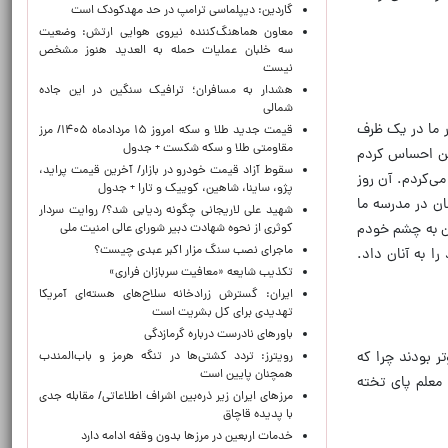
گاردین: دیپلماسی ترامپ در حد مهدکودک است
معاون هماهنگ‌کننده نیروی هوایی ارتش: وضعیت
سه خلبان عملیات حمله به العدید هنوز مشخص
نیست
هشدار به مسافران؛ ترافیک سنگین در این جاده
شمالی
در ما در یک ظرف
قیمت جدید طلا و سکه امروز ۱۵ مردادماه ۱۴۰۵/ مرز
مقاومتی طلا و سکه شکست + جدول
 من احساس کردم
سقوط آزاد قیمت خودرو در بازار/ آخرین قیمت پراید،
می‌کردم. آن روز
پژو، ساینا، شاهین، کوییک و تارا + جدول
ان در مدرسه ما
شهید علی لاریجانی چگونه ردیابی شد؟/ روایت سردار
من به چشم خودم
کوثری از نحوه شهادت دبیر شورای عالی امنیت ملی
ماجرای نصب سنگ مزار اکبر عبدی چیست؟
ا به آنان داد.
تکذیب شایعه «معافیت سربازان فراری»
ایران: گسترش زرادخانه سلاح‌های هسته‌ای آمریکا
تهدیدی برای کل بشریت است
باورهای نادرست درباره گرمازدگی
ر بودند چرا که
رویترز: تردد کشتی‌ها در تنگه هرمز و باب‌المندب
همچنان پایین است
 معلم پای تخته
مرزهای ایران زیر ذره‌بین اشراف اطلاعاتی/ مقابله جدی
با پدیده قاچاق
خدمات اربعین در مرزها بدون وقفه ادامه دارد