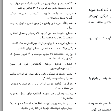
کلاهبرداری و پولشویی در قالب شرکت مهاجرتی به
کانادا/ دست مدیر مهاجرتی با ۳۰۰ شاکی رو شد
گاه لقمه‌ شبهه
بیانیه خانواده شهید لاریجانی درباره برخی
و دیگری کوچکتر
گمانه‌زنی‌های رسانه‌ای
دن مانند همه‌
انصارالله: عربستان راهی جز پس دادن حقوق یمنی‌ها
ندارد
ادعای نماینده مجلس درباره «نحوه ردزنی محل استقرار
شهید لاریجانی» صحت ندارد
و کرد. متن این
اعمال ضریب ۲.۷ برای اینترنت بین‌الملل صحت ندارد
رگبار پراکنده در نیمه شمالی استان تهران تا شنبه
وزارت اطلاعات: ۲۱ مزدور موساد و ۴ شرور مسلح در
کرمان بازداشت شدند
هشدار درباره مرحله فاجعه‌بار غزه در میان
آتش‌بس‌های صوری
تغییر مثبت در عملکرد مالی بانک صادرات ایران/ درآمد
بعد از پدرم به
عملیاتی ۸۰ درصد رشد کرد
ابن‌الرضا: فناوری بومی ایران، برتر از هر سامانه وارداتی
در منطقه است
روایت زندگی رهبر شهید انقلاب برای نسل نوجوان
منتشر شد
ا هم به مدرسه
پایش شبانه روزی تهویه قطارها و ایستگاه‌های مترو/
پیش‌بینی هوشمند تهویه در قطارهای جدید
 درست می‌کرد.