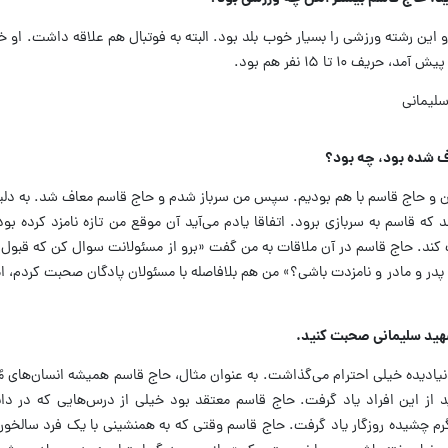
 این رشته ورزشی را بسیار خوب بلد بود. البته به فوتبال هم علاقه داشت. او خی
 ۱۰ تا ۱۵ نفر هم بود.
اف شده بود، چه بود؟
 و حاج قاسم با هم بودیم. سپس من سرباز شدم و حاج قاسم معاف شد. به دلیل
ند که قاسم به سربازی برود. اتفاقا یادم می‌آید آن موقع من تازه نامزد کرده ب
تا من را ملاقات کند. حاج قاسم در آن ملاقات به من گفت «برو از مسئولانت سوال کن که قبو
در و مادر و نامزدت باشی؟» من هم بلافاصله با مسئولان پادگان صحبت کردم، ام
هید سلیمانی صحبت کنید.
یادیده خیلی احترام می‌گذاشت. به عنوان مثال، حاج قاسم همیشه انسان‌های مُسن
ید از این افراد یاد گرفت. حاج قاسم معتقد بود خیلی از درس‌هایی که در دا
و گرم چشیده روزگار یاد گرفت. حاج قاسم وقتی که به همنشینی با یک فرد سالخو