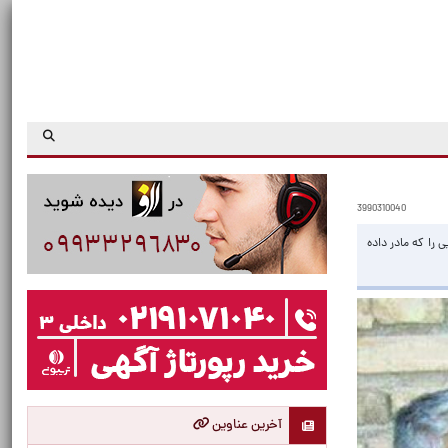
3990310040
را که مادر داده
آخرین عناوین