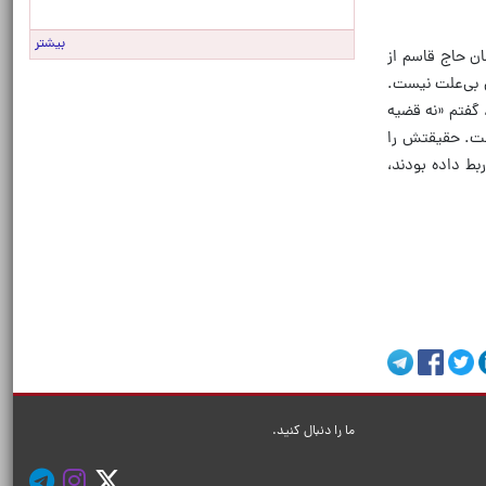
بیشتر
ن حاج قاسم از
 بی‌علت نیست.
 گفتم «نه قضیه
است. حقیقتش را
بط داده بودند،
ما را دنبال کنید.