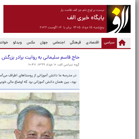
نیست بر لوح دلم جز الف قامت یار
پایگاه خبری الف
پنج‌شنبه ۱۵ مرداد ۱۴۰۵ برابر با ۰۶ آگوست ۲۰۲۶
(current)
سیاسی
اقتصادی
فرهنگی
اجتماعی
جهان
عکس
ویدئو
خواندن
حاج قاسم سلیمانی به روایت برادر بزرگش
گروه سیاسی الف،
۱۰ خرداد ۱۳۹۹، ۱۰:۴۷
در مدرسه ما دانش آموزانی از روستا‌های اطراف می‌آ
بود، بین همان دانش آموزانی برد که اوضاع مالی خوبی 