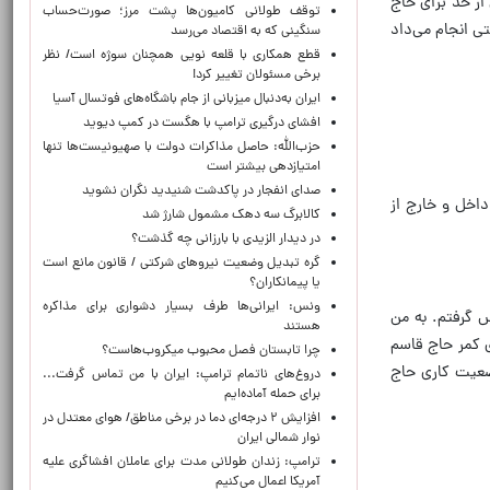
از حد برای حاج
توقف طولانی کامیون‌ها پشت مرز؛ صورت‌حساب
ی انجام می‌داد
سنگینی که به اقتصاد می‌رسد
قطع همکاری با قلعه نویی همچنان سوژه است/ نظر
برخی مسئولان تغییر کرد!
ایران به‌دنبال میزبانی از جام باشگاه‌های فوتسال آسیا
افشای درگیری ترامپ با هگست در کمپ دیوید
حزب‌الله: حاصل مذاکرات دولت با صهیونیست‌ها تنها
امتیازدهی‌ بیشتر است
صدای انفجار در پاکدشت شنیدید نگران نشوید
داخل و خارج از
کالابرگ سه دهک مشمول شارژ شد
در دیدار الزیدی با بارزانی چه گذشت؟
گره تبدیل وضعیت نیروهای شرکتی / قانون مانع است
یا پیمانکاران؟
ونس: ایرانی‌ها طرف بسیار دشواری برای مذاکره
س گرفتم. به من
هستند
ی کمر حاج قاسم
چرا تابستان فصل محبوب میکروب‌هاست؟
ضعیت کاری حاج
دروغ‌های ناتمام ترامپ: ایران با من تماس گرفت...
برای حمله آماده‌ایم
افزایش ۲ درجه‌ای دما در برخی مناطق/ هوای معتدل در
نوار شمالی ایران
ترامپ: زندان طولانی مدت برای عاملان افشاگری‌ علیه
آمریکا اعمال می‌کنیم