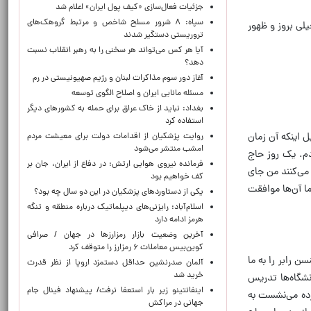
جزئیات فعال‌سازی «کیف پول ایران» اعلام شد
سپاه: ۸ شرور مسلح شاخص و مرتبط گروهک‌های
لی بروز و ظهور
تروریستی دستگیر شدند
آیا هر کس می‌تواند هر سخنی را به رهبر انقلاب نسبت
دهد؟
آغاز دور سوم مذاکرات لبنان و رژیم صهیونیستی در رم
مسئله مانایی ایران و اصلاح الگوی توسعه
بغداد: نباید از خاک عراق برای حمله به کشورهای دیگر
استفاده کرد
 اینکه آن زمان
روایت پزشکیان از اقدامات دولت برای معیشت مردم
امشب منتشر می‌شود
ودم. یک روز حاج
فرمانده نیروی هوایی ارتش: در دفاع از ایران، جان بر
ل می‌کنند من جای
کف خواهیم بود
ا آن‌ها موافقت
یکی از دستاوردهای پزشکیان در این دو سال چه بود؟
اسلام‌آباد: رایزنی‌های دیپلماتیک درباره منطقه و تنگه
هرمز ادامه دارد
آخرین وضعیت بازار رمزارزها در جهان / صرافی
کوین‌بیس معاملات ۶ رمزارز را متوقف کرد
 رابر را به ما
آلمان صدرنشین حداقل دستمزد اروپا از نظر قدرت
خرید شد
نشگاه‌ها تدریس
اینفانتینو زیر بار استعفا نرفت/ پیشنهاد فینال جام
رده می‌نشست به
جهانی در مراکش