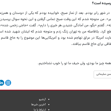
رسیده است؟
هر رابر بودم. بعد از نماز صبح، خوابیده بودم که یکی از دوستان و همرزما
خبر». من متوجه شدم که این وقت صبح تماس گرفتن و این نحوه سوال پرسیدن
نه». گفتم «بگو، من آمادگی شنیدن هر خبری را دارم». گفت «حاجی زخمی شده»،
را قطع کرد. بلافاصله من به تهران زنگ زدم و متوجه شدم که ایشان شهید شده 
ت آمریکا در عراق تهاجم شده بود و آمریکایی‌ها این موضوع را به حاج قاسم ر
قی برای حاج قاسم بیافتد.
 همه چیز ما بودی، ولی حیف ما تو را خوب نشناختیم.
ن سلیمانی
آرشیو
آخرین خبرها
ارتباط با ما