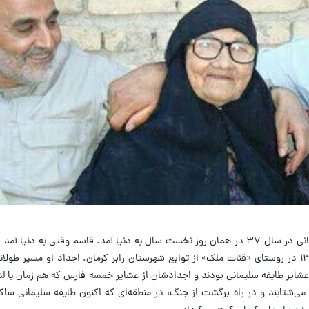
میزان نوشت: فرزند سوم مشهدی حسن سلیمانی در سال ۳۷ در همان روز نخست سال به دنیا آمد. قاسم وقتی به
سال بزرگتر از خودش بود. یکم فروردین ۱۳۳۵ در روستای «قنات ملک» از توابع شهرستان رابر کرمان. اجداد او مسیر
ز عشایر طایفه‌ سلیمانی بودند و اجدادشان از عشایر خمسه‌ فارس که هم زمان با 
ر می‌شتابند و در راه برگشت از جنگ، در منطقه‌ای که اکنون طایفه‌ سلیمانی س