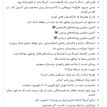
فارن افرز : جنگ با ایران یک فاجعه است؛ آمریکا باید از خاورمیانه برود
یحیی سریع: هرگونه نیروهایی را که عربستان برای محاصره یمن گسیل کند، در
هم می‌کوبیم
۱۵ راز هتل‌ها که کارکنانشان فاش کردند
اسحاق دار: امیدواریم توافق مکه به ثبات در منطقه کمک کند
آخرین عناوین روزنامه‌های اقتصادی
آخرین عناوین روزنامه‌های ورزشی
آخرین عناوین روزنامه‌های سیاسی
انصارالله: ترکیه و پاکستان به‌جای ائتلاف‌سازی، برای توقف تجاوز فشار بیاورند
«ایرج» دوباره در بیمارستان بستری شد
همتی: اقتصاد آمریکا نیز با فشارها و ریسک‌های قابل توجهی مواجه است
واکنش صنعا به توافق سه جانبه مکه
پرده‌ای جدید از شکست‌های راهبردی عربستان سعودی
صورت جدید مسئله جنگ؟!
هزینه ساخت یک متر واحد مسکونی چقدر است؟
قمار بزرگ استقلال روی یاسر آسانی
محدودیت تردد در آزادراه تهران کرج قزوین تا ۲۰ شهریور/ جزئیات
وزیر امور خارجه خطاب به همسایگان: زمان آن فرا رسیده است که به خود متکی
باشیم
سنای آمریکا لایحه تحریم ایران و روسیه را تصویب کرد
پزشکیان: ما نوکر مردم و در خدمت آنان هستیم