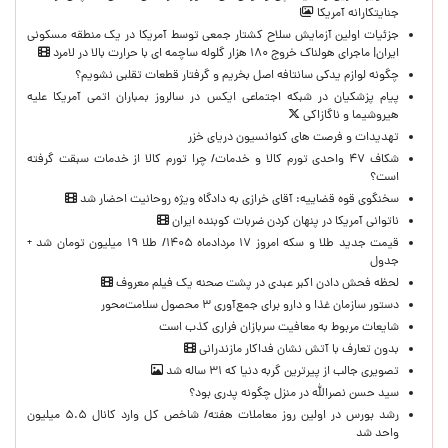
جنایتکارانه آمریکا
جزئیات اولین آزمایش سلاح کشتار جمعی توسط آمریکا در یک منطقه مسکونی
ایران| ماجرای هولناک خروج ۱۸۰ هزار گلوله ساچمه ای با حرارت بالا در لامرد
چگونه لوازم یدکی سانتافه اصل بخریم و گرفتار قطعات تقلبی نشویم؟
پیام پزشکیان در شبکه اجتماعی ایکس در سالروز بمباران اتمی آمریکا علیه
هیروشیما و ناگازاکی
تهدیدات و فرصت های کنوانسیون دریای خزر
شکاف ۴۷ واحدی تورم کالا و خدمات/ چرا تورم کالا از خدمات سبقت گرفته
است؟
سخنگوی قوه قضاییه: آقای خرازی به دادگاه ویژه روحانیت احضار شد
ناتوانی آمریکا در پنهان کردن ضربات کوبنده ایران
قیمت جدید طلا و سکه امروز ۱۷ مردادماه ۱۴۰۵/ طلا ۱۹ میلیون تومان شد +
جدول
لحظه‌ فحش دادن اکبر عبدی در پشت صحنه یک فیلم معروف
دستور سازمان غذا و دارو برای جمع‌آوری ۳ محصول سلامت‌محور
شایعات مربوط به معافیت سربازان فراری کذب است
بدون تعارف با آتش نشان فداکار مازندرانی
تصویری جالب از پیرترین گربه دنیا که ۳۱ ساله شد
سید حسن نصرالله در منزل چگونه پدری بود؟
رشد بورس در اولین روز معاملات هفته/ شاخص کل وارد کانال ۵.۵ میلیون
واحد شد