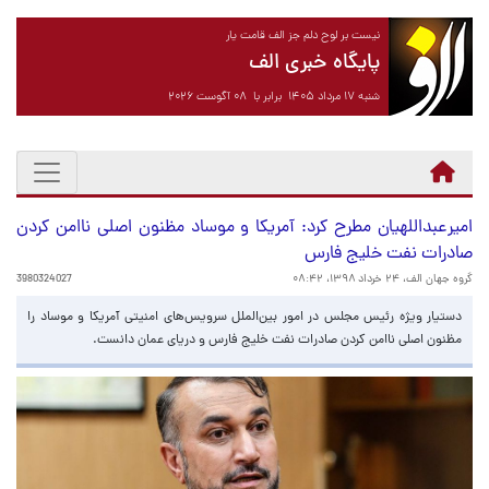
نیست بر لوح دلم جز الف قامت یار
پایگاه خبری الف
شنبه ۱۷ مرداد ۱۴۰۵ برابر با ۰۸ آگوست ۲۰۲۶
امیرعبداللهیان مطرح کرد: آمریکا و موساد مظنون اصلی ناامن کردن
صادرات ⁧نفت⁩ خلیج فارس
گروه جهان الف،
۲۴ خرداد ۱۳۹۸، ۰۸:۴۲
3980324027
دستیار ویژه رئیس مجلس در امور بین‌الملل سرویس‌های امنیتی آمریکا و موساد را
مظنون اصلی ناامن کردن صادرات ⁧نفت⁩ خلیج فارس و دریای ⁧عمان⁩ دانست.