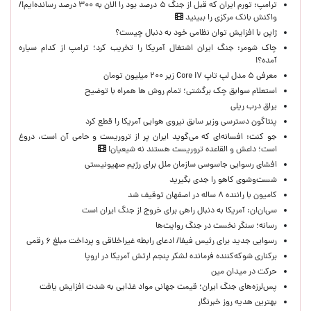
ترامپ: تورم ایران که قبل از جنگ ۵ درصد بود را الان به ۳۰۰ درصد رسانده‌ایم!/
واکنش بانک مرکزی را ببینید
ژاپن با افزایش توان نظامی خود به دنبال چیست؟
چاک شومر: جنگ ایران اشتغال آمریکا را تخریب کرد؛ ترامپ از کدام سیاره
آمده؟!
معرفی ۵ مدل لپ تاپ Core i۷ زیر ۲۰۰ میلیون تومان
استعلام سوابق چک برگشتی؛ تمام روش ها همراه با توضیح
یراق درب ریلی
پنتاگون دسترسی وزیر سابق نیروی هوایی آمریکا را قطع کرد
جو کنت: افسانه‌ای که می‌گوید ایران پر از تروریست و حامی آن است، دروغ
است؛ داعش و القاعده تروریست هستند نه شیعیان!
افشای رسوایی جاسوسی سازمان ملل برای رژیم صهیونیستی
شست‌وشوی کاهو را جدی بگیرید
کامیون با راننده ۸ ساله در اصفهان توقیف شد
سی‌ان‌ان: آمریکا به دنبال راهی برای خروج از جنگ ایران است
رسانه؛ سنگر نخست در جنگ روایت‌ها
رسوایی جدید برای رئیس فیفا/ ادعای رابطه غیراخلاقی و پرداخت مبلغ ۶ رقمی
برکناری شوکه‌کننده فرمانده لشکر پنجم ارتش آمریکا در اروپا
حركت در ميدان مين
پس‌لرزه‌های جنگ ایران؛ قیمت جهانی مواد غذایی به شدت افزایش یافت
بهترین هدیه روز خبرنگار