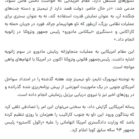
کشورهای مستقل دارد، مقام آمریکایی که خواست نامش فاش نشود،
مدعی شد: «در حال حاضر، دولت قصد دارد از نیمیتز و دسته جت‌های
جنگنده آن، به عنوان نمایش قدرت استفاده کند، نه به عنوان بستری برای
عملیات نظامی بزرگ، آن‌طور که ناو هواپیمابر جرالد فورد در جریان حمله به
کاراکاس و دستگیری «نیکلاس مادورو» رئیس جمهور ونزوئلا در ژانویه
انجام داد.»
این مقام آمریکایی به عملیات متجاوزانه ربایش مادورو در سوم ژانویه
اشاره داشت. رئیس‌جمهور قانونی ونزوئلا اکنون در آمریکا با اتهام‌های واهی
مواجه است.
به نوشته نیویورک تایمز، ناو نیمیتز چند هفته گذشته را در امتداد سواحل
آمریکای جنوبی در یک ماموریت آموزشی از پیش برنامه‌ریزی شده گذرانده و
در روزهای اخیر نیز با نیروی دریایی برزیل رزمایش انجام داده است.
رسانه آمریکایی گزارش داد، به سختی می‌توان این امر را تصادفی تلقی کرد
که پنتاگون ورود این ناو به جنوب کارائیب را هم‌زمان با روزی تنظیم کرده
باشد که وزارت دادگستری آمریکا اتهاماتی را علیه «رائول کاسترو» رئیس
جمهور ۹۴ ساله سابق کوبا اعلام کرد.