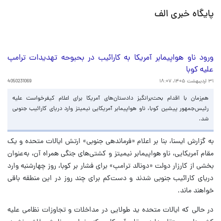
پایگاه خبری الف
ورود ناو هواپیمابر آمریکا به کارائیب در بحبوحه تهدیدات ترامپ
علیه کوبا
۳۱ اردیبهشت ۱۴۰۵، ۱۸:۰۷
4050231069
هم‌زمان با اقدام بحث‌برانگیز دادستان‌های آمریکا برای اعلام کیفرخواست علیه
رئیس‌جمهور پیشین کوبا، ناو هواپیمابر آمریکایی نیمیتز وارد دریای کارائیب جنوبی
شد.
به گزارش ایسنا، بنا بر اعلام «فرماندهی جنوبی» ارتش ایالات متحده و یک
مقام آمریکایی، ناو هواپیمابر نیمیتز و کشتی‌های جنگی همراه آن، به‌عنوان
بخشی از کارزار دولت «دونالد ترامپ» برای فشار بر کوبا، روز چهارشنبه وارد
دریای کارائیب جنوبی شدند و دست‌کم برای چند روز در این منطقه باقی
خواهند ماند.
در حالی که ایالات متحده ید طولایی در مداخلات و تجاوزات نظامی علیه