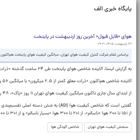
پایگاه خبری الف
هوای «قابل‌ قبول» آخرین روز اردیبهشت در پایتخت
۳۱ اردیبهشت ۱۴۰۵، ۰۹:۲۱
براساس اعلام شرکت کنترل کیفیت هوای تهران، میانگین کیفیت هوای پایتخت هم‌اکنون (۳۱ اردیبهشت) در شرایط «قابل‌ قبول» است
به گزارش ایسنا، آلاینده شاخص هوای پایتخت طی ۲۴ ساعت گذشته «ذرات معلق کمتر از ۲.۵میکرون» با میانگین ۶۴ بود و کیفیت هوای پایتخت در وضعیت قابل قبول قرار داشت.
آلاینده شاخص هم‌اکنون «ذرات معلق کمتر از ۲.۵ میکرون» با میانگین ۵۶ و کیفیت هوا در وضعیت قابل‌قبول است.
از ابتدای سال جاری تاکنون میانگین کیفیت هوای تهران ۱۱ روز «پاک»، ۴۸ روز «قابل‌ قبول» و ۲ روز «ناسالم برای گروه‌های حساس» بوده است.
از ۱۵۱ تا ۲۰۰ هوا «ناسالم»، از ۲۰۱ تا ۳۰۰ هوا «بسیار ناسالم» و از ۳۰۱ تا ۵۰۰ شرایط کیفی هوا «خطرناک» است.
سنجش کیفیت هوای تهران
شاخص آلودگی هوا