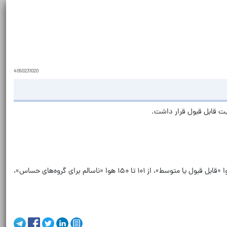
4050231020
گفتنی است که شاخص کیفیت هوا (AQI) به شش دسته اصلی تقسیم‌بندی می‌شود. بر اساس این تقسیم‌بندی از عدد صفر تا ۵۰ هوا «پاک»، از ۵۱ تا ۱۰۰ هوا «قابل قبول یا متوسط»، از ۱۰۱ تا ۱۵۰ هوا «ناسالم برای گروه‌های حساس»،