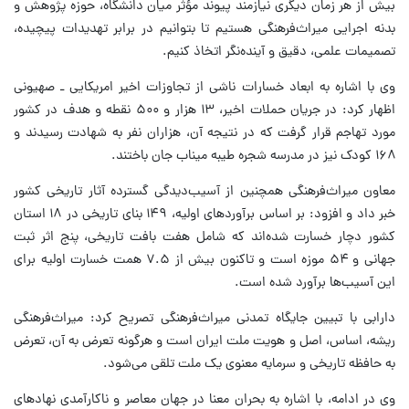
بیش از هر زمان دیگری نیازمند پیوند مؤثر میان دانشگاه، حوزه پژوهش و
بدنه اجرایی میراث‌فرهنگی هستیم تا بتوانیم در برابر تهدیدات پیچیده،
تصمیمات علمی، دقیق و آینده‌نگر اتخاذ کنیم.
وی با اشاره به ابعاد خسارات ناشی از تجاوزات اخیر امریکایی ـ صهیونی
اظهار کرد: در جریان حملات اخیر، ۱۳ هزار و ۵۰۰ نقطه و هدف در کشور
مورد تهاجم قرار گرفت که در نتیجه آن، هزاران نفر به شهادت رسیدند و
۱۶۸ کودک نیز در مدرسه شجره طیبه میناب جان باختند.
معاون میراث‌فرهنگی همچنین از آسیب‌دیدگی گسترده آثار تاریخی کشور
خبر داد و افزود: بر اساس برآوردهای اولیه، ۱۴۹ بنای تاریخی در ۱۸ استان
کشور دچار خسارت شده‌اند که شامل هفت بافت تاریخی، پنج اثر ثبت
جهانی و ۵۴ موزه است و تاکنون بیش از ۷.۵ همت خسارت اولیه برای
این آسیب‌ها برآورد شده است.
دارابی با تبیین جایگاه تمدنی میراث‌فرهنگی تصریح کرد: میراث‌فرهنگی
ریشه، اساس، اصل و هویت ملت ایران است و هرگونه تعرض به آن، تعرض
به حافظه تاریخی و سرمایه معنوی یک ملت تلقی می‌شود.
وی در ادامه، با اشاره به بحران معنا در جهان معاصر و ناکارآمدی نهادهای