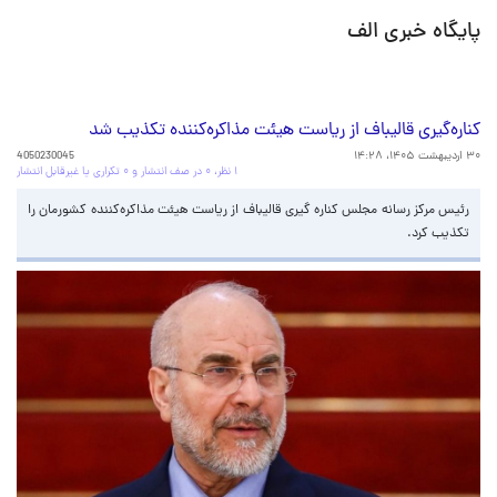
پایگاه خبری الف
کناره‌گیری قالیباف از ریاست هیئت‌ مذاکره‌کننده تکذیب شد
۳۰ اردیبهشت ۱۴۰۵، ۱۴:۲۸
4050230045
۱ نظر، ۰ در صف انتشار و ۰ تکراری یا غیرقابل انتشار
رئیس مرکز رسانه مجلس کناره گیری قالیباف از ریاست هیئت مذاکره‌کننده کشورمان را
تکذیب کرد.