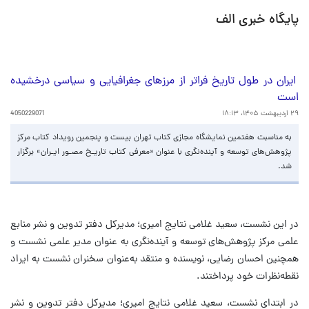
پایگاه خبری الف
ایران در طول تاریخ فراتر از مرزهای جغرافیایی و سیاسی درخشیده
است
۲۹ اردیبهشت ۱۴۰۵، ۱۸:۱۳
4050229071
به مناسبت هفتمین نمایشگاه مجازی کتاب تهران بیست و پنجمین رویداد کتاب مرکز
پژوهش‌های توسعه و آینده‌نگری با عنوان «معرفی کتاب تاریـخ مصـور ایـران» برگزار
شد.
در این نشست، سعید غلامی نتایج امیری؛ مدیرکل دفتر تدوین و نشر منابع
علمی مرکز پژوهش‌های توسعه و آینده‌نگری به عنوان مدیر علمی نشست و
همچنین احسان رضایی، نویسنده و منتقد به‌عنوان سخنران نشست به ایراد
نقطه‌نظرات خود پرداختند.
در ابتدای نشست، سعید غلامی نتایج امیری؛ مدیرکل دفتر تدوین و نشر