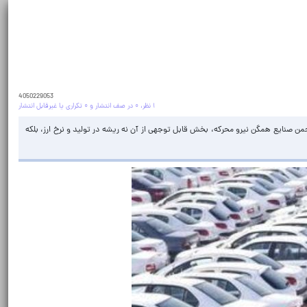
4050229053
۱ نظر، ۰ در صف انتشار و ۰ تکراری یا غیرقابل انتشار
۹۰ تا حتی بیش از ۱۰۰ درصدی روبرو است؛ افزایشی که به گفته نایب‌رئیس انجمن صنایع همگن نیرو محرکه، بخش قابل توجهی از آن نه ریشه در تولید و نرخ ارز، بلکه