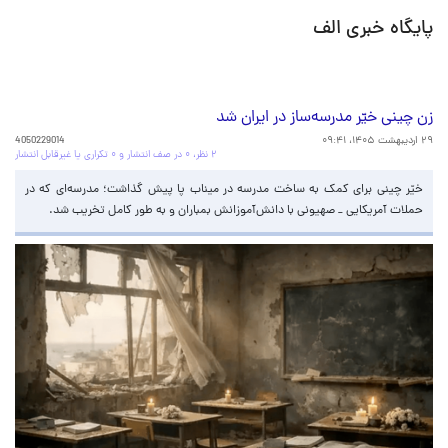
پایگاه خبری الف
زن چینی خیّر مدرسه‌ساز در ایران شد
۲۹ اردیبهشت ۱۴۰۵، ۰۹:۴۱
4050229014
۲ نظر، ۰ در صف انتشار و ۰ تکراری یا غیرقابل انتشار
خیّر چینی برای کمک به ساخت مدرسه در میناب پا پیش گذاشت؛ مدرسه‌ای که در
حملات آمریکایی _ صهیونی با دانش‌آموزانش بمباران و به طور کامل تخریب شد.