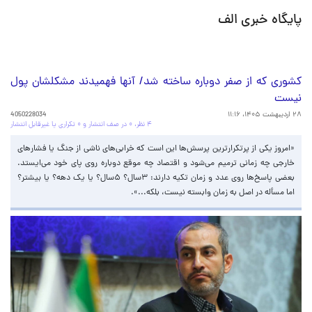
پایگاه خبری الف
‌کشوری که از صفر دوباره ساخته شد/ آنها فهمیدند مشکلشان‌ پول
نیست‌
۲۸ اردیبهشت ۱۴۰۵، ۱۱:۱۶
4050228034
۴ نظر، ۰ در صف انتشار و ۰ تکراری یا غیرقابل انتشار
«امروز یکی از پرتکرارترین پرسش‌ها این است که خرابی‌های ناشی از جنگ یا فشارهای
خارجی چه زمانی ترمیم می‌شود و اقتصاد چه موقع دوباره روی پای خود می‌ایستد.
بعضی پاسخ‌ها روی عدد و زمان تکیه دارند: ۳سال؟ ۵سال؟ یا یک دهه؟ یا بیشتر؟
اما مسأله در اصل به زمان وابسته نیست، بلکه...».