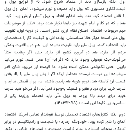
اول اینکه بازسازی باید از اعتماد شروع شود، نه از توزیع پول و
قیمت‌گذاری دستوری که پول وارد مصرف و تورم می‌شود. آلمان اول پول
را قابل اعتماد کرد، بعد رشد اتفاق افتاد و پول آلمان ارزش پیدا کرد.
همان که در کلام امام شهید نیز بارها تکرار شده بود: «یکی از موضوعات
مهم مربوط به اقتصاد، اصلاح نظام ارزی کشور است. در درجه اول، تقویت
پول ملی است؛ دیگر حالا سیاستش، برنامه‌اش و کیفیت کار را متخصصان
باید انتخاب کنند. پول ملی باید تقویت بشود؛ این، هم در واقعیت زندگی
مردم اثر دارد، هم در آبروی کشور اثر دارد. حتی اگر چنانچه مثلاً
می‌گویند«یک فرمولی وجود دارد که اگر [به آن] عمل کنیم، تورم می‌آید
پایین، حتی تک‌رقمی ممکن است بشود اما قیمت ارز می‌رود فلان قدر
می‌شود» این درست نیست؛ به‌خاطر اینکه اگر ارزش پول ملی با بالا رفتن
قیمت ارز کاسته شد، تورم هرچه هم پایین باشد، این پول قیمتی ندارد و
قدرت خرید برای مردم فقیر و ضعیف به‌وجود نمی‌آید. اگر می‌خواهید قدرت
خرید برای مردم بالا برود، به پول ملّی باید اهتمام ورزید؛ یکی از
اساسی‌ترین کارها این است» (۱۴۰۳/۱۲/۱۸).
دوم اینکه کنترل‌های اقتصاد تحمیلی توسط فرماندار نظامی آمریکا، اقتصاد
آلمان را فلج کرده بود. «لودویگ ارهارد» با شجاعت و رادیکالیسم در برابر
آمریکای متجاوز ایستاد و تمام فرامین دستوری و امضاهای طلایی را یکجا