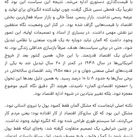
با قیمت‌گذاری دستوری اداره می‌شد. نتیجه این سیاست این بود که
تقریباً یک قحطی نسبی شکل گرفت، چون تولیدکننده انگیزه‌ای برای تولید و
عرضه رسمی نداشت. بازار رسمی عملاً خالی و بازار سیاه فعال‌ترین بخش
اقتصاد با قیمت‌هایی گزاف شده بود. در کنار این وضعیت، نگاه متفقین
نیز نقش مهمی داشت. در بسیاری از اسناد و تصمیمات اولیه، این تصور
وجود داشت که آلمان نباید دوباره به یک قدرت صنعتی یا نظامی تبدیل
شود. حتی در برخی سیاست‌ها، هدف، صرفاً بازسازی حداقلی زندگی بود، نه
احیای یک اقتصاد قدرتمند. با این حال، همین کشور بعد از خروج
آمریکایی‌ها در سال ۱۹۴۸ در کمتر از ۲۰ سال تبدیل شد به یکی از
قدرت‌های اصلی صنعتی جهان و در دهه ۱۹۵۰ رشد اقتصادی سالانه‌اش در
برخی سال‌ها به حدود ۸ تا ۱۰ درصد رسید. به همین دلیل بعدها این تحول
را «معجزه اقتصادی آلمان» نامیدند، هرچند اگر دقیق نگاه کنیم، موضوع
معجزه نبود، بلکه تغییر بنیادین در شیوه اداره اقتصاد بود.
‌نکته اصلی اینجاست که مشکل آلمان فقط کمبود پول یا نیروی انسانی نبود.
مشکل این بود که کل سازوکار اقتصاد از کار افتاده بود؛ یعنی مردم کار
می‌کردند، اما سیستم طوری طراحی شده بود که انگیزه تولید وجود نداشت.
در چنین شرایطی، یک تصمیم متفاوت گرفته شد: به‌جای اینکه فقط پول
تزریق شود یا کمک خارجی خرج مصرف شود، اول سراغ بازسازی اعتماد،