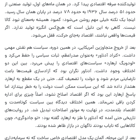
تولیدکننده صرفه اقتصادی پیدا کرد. در همان ماه‌های اول، تولید صنعتی از
حدود ۵۱ درصد سال ۱۹۳۶ به حدود ۷۸ درصد در پایان همان سال رسید.
اینجا یک نکته خیلی مهم روشن می‌شود: کمبود همیشه به‌معنای نبود کالا
نیست. گاهی به این دلیل است که هیچ‌کس انگیزه تولید ندارد. اگر
قیمت‌ها واقعی نباشند، اقتصاد به‌جای حرکت، قفل می‌شود.
بعد از خروج متجاوزین آمریکایی، در همین دوره، سیاست هم نقش مهمی
داشت. «کنراد آدناور» به‌عنوان صدراعظم، ثبات سیاسی را حفظ می‌کرد و
«لودویگ ارهارد» سیاست‌های اقتصادی را پیش می‌برد. بین این دو
اختلاف وجود داشت. آدناور نگران بود که آزادسازی قیمت‌ها باعث
نارضایتی مردم شود و دولت را تضعیف کند. حتی در یک مقطع به ارهارد
هشدار داده شد که این سیاست ممکن است دولت را به خطر بیندازد اما
پاسخ ارهارد این بود که اگر اقتصاد اصلاح نشود، اصلاً چیزی برای اداره
کردن باقی نمی‌ماند. همین اختلاف دیدگاه بین سیاست کوتاه‌مدت و
اقتصاد بلندمدت، در نهایت به موتور اصلاحات تبدیل شد. در روایت‌های
تاریخی حتی آمده که آدناور با طنز به ارهارد گفته بود: «تو جادوگری»، چون
کالاهایی که نایاب بودند ناگهان در بازار ظاهر شده بودند.
بعد از این مرحله، آلمان یک مدل اقتصادی خاص ساخت که نه سرمایه‌داری