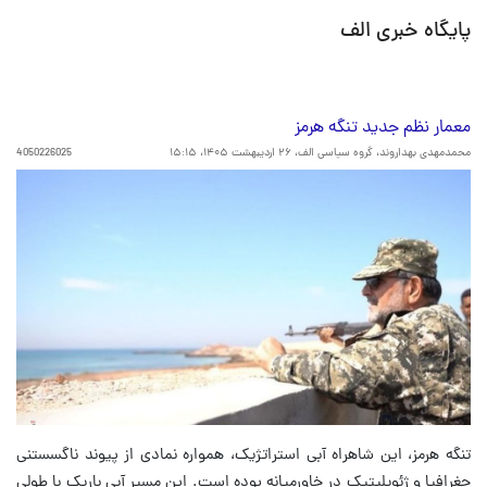
پایگاه خبری الف
معمار نظم جدید تنگه هرمز
محمدمهدی بهداروند، گروه سیاسی الف،
۲۶ اردیبهشت ۱۴۰۵، ۱۵:۱۵
4050226025
تنگه هرمز، این شاهراه آبی استراتژیک، همواره نمادی از پیوند ناگسستنی
جغرافیا و ژئوپلیتیک در خاورمیانه بوده است. این مسیر آبی باریک با طولی