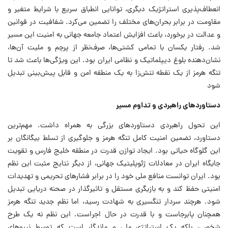
انعطاف‌پذیری استراتژیک دیگری، توانایی انطباق سریع با شرایط متغیر و
مقاومت در برابر بحران‌های مختلف را تضمین می‌کرد. شفافیت در قوانین
و عدالت در برخورد، باعث افزایش اعتماد جامعه جهانی به امنیت این مسیر
شد. رفتار یکسان با تمامی کشتی‌ها، صرف‌نظر از پرچم و ملیت آن‌ها،
نشان‌دهنده بلوغ دیپلماتیک و نظامی ایران بود. این ویژگی‌ها باعث شد تا
تنگه هرمز از یک نقطه تنش‌زا به یک منطقه امن و قابل پیش‌بینی تبدیل
شود
دستاوردهای راهبردی و تداوم مسیر
این تحول راهبردی دستاوردهای بزرگی به همراه داشت. مهم‌ترین
دستاورد، تضمین امنیت کامل تنگه هرمز و جلوگیری از تسلط بیگانگان بر
این گلوگاه حیاتی بود. ایجاد توازن قدرت در منطقه خلیج فارس و تقویت
جایگاه ایران در معادلات ژئوپلیتیک جهانی، از دیگر نتایج مثبت این نظم
بود. ایران توانست منافع ملی خود را در برابر فشارهای تحریمی و تهدیدات
امنیتی حفظ کند و به بازیگری مستقل و تاثیرگذار در صحنه دریایی تبدیل
شود. هرچند سردار تنگسیری به شهادت رسید، اما نظم جدید تنگه هرمز
همچنان پابرجاست و با قدرت در حال اجراست. این نظم نه یک طرح
شخصی، بلکه یک استراتژی ملی و ماندگار است که توسط نیروهای