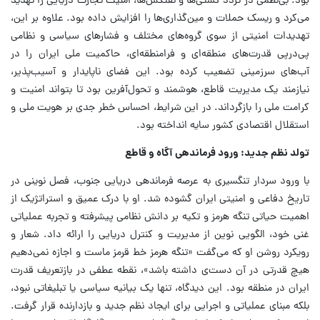
بود. بی‌نظمی در تردد کشتی‌ها و نفتکش‌ها، امنیت تجارت دریایی را تهدید
می‌کرد و ریسک حملات و مین‌گذاری‌ها را افزایش داده بود. علاوه بر این،
تهدیدات امنیتی از سوی گروه‌های مختلف و فشارهای سیاسی و نظامی
پی‌درپی قدرت‌های منطقه‌ای و فرامنطقه‌ای، حاکمیت ملی ایران را در
آب‌های سرزمینی تضعیب کرده بود. این فضای ناپایدار و آسیب‌پذیر،
نیازمند یک مدیریت قاطع، هوشمند و تحول‌آفرین بود تا بتواند امنیت و
کرامت ملی را بازگرداند. در این شرایط، احساس خطر جدی بر هویت ملی و
استقلال اقتصادی کشور سایه انداخته بود.
تولد نظم جدید: ورود فرماندهی آگاه و قاطع
با ورود سردار تنگسیری به عرصه فرماندهی دریایی جنوب، فصل نوینی در
تاریخ دفاعی و امنیتی ایران گشوده شد. او با درک عمیق و استراتژیک از
اهمیت حیاتی تنگه هرمز و تکیه بر دانش نظامی پیشرفته و تجربه عملیاتی
غنی خود، الگویی نوین از مدیریت و کنترل دریایی را ارائه داد. شعار و
رویکرد روشن او که می‌گفت «تنگه هرمز خط قرمز ماست و اجازه نمی‌دهیم
هیچ قدرتی در آن دست‌ی داشته باشد»، نقطه عطفی در بازتعریف قدرت
ایران در منطقه بود. این دیدگاه، تنها یک بیانیه سیاسی یا تبلیغاتی نبود،
بلکه مبنای عملیاتی و اجرایی برای ایجاد نظم جدید و بازدارنده قرار گرفت.