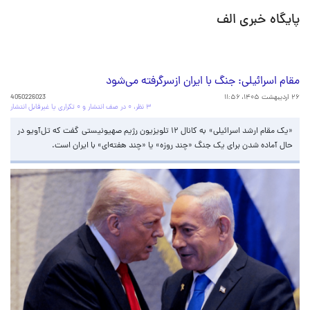
پایگاه خبری الف
مقام اسرائیلی: جنگ با ایران ازسرگرفته می‌شود
۲۶ اردیبهشت ۱۴۰۵، ۱۱:۵۶
4050226023
۳ نظر، ۰ در صف انتشار و ۰ تکراری یا غیرقابل انتشار
«یک مقام ارشد اسرائیلی» به کانال ۱۲ تلویزیون رژیم صهیونیستی گفت که تل‌آویو در
حال آماده شدن برای یک جنگ «چند روزه» یا «چند هفته‌ای» با ایران است.