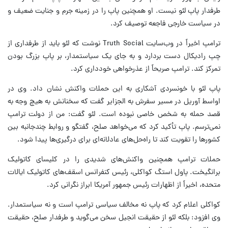
طرفدار پاپ لئو نیست. او همچنین پاپ را در زمینه جرم و جنایت ضعیف و
در سیاست خارجی فاجعه توصیف کرد.
ترامپ اخیراً در وب‌سایت Truth Social نوشت که لئو باید از طرفداری از
چپ رادیکال دست بردارد و به جای یک سیاستمدار، بر پاپ بزرگ بودن
تمرکز کند. ترامپ صریحاً از عذرخواهی خودداری کرد.
پاپ لئو با خونسردی آشکاری به این حملات واکنش نشان داد. وی در
اواسط آوریل در مسیر سفرش به الجزایر گفت که سخنانش به هیچ وجه به
قصد حمله به شخص خاصی نبوده است. لئو گفت: من از دولت ترامپ
نمی‌ترسم. پاپ تأکید کرد که می‌خواهد صلح، گفتگو و روابط چندجانبه بین
کشورها را تقویت کند تا راه‌حل‌های عادلانه‌ای برای درگیری‌ها پیدا شود.
حملات ترامپ همچنین واکنش‌های شدیدی را در کلیسای کاتولیک
برانگیخت. پاول استگ کواکلی، رئیس کنفرانس اسقف‌های کاتولیک ایالات
متحده، اخیراً از اظهارات رئیس جمهور آمریکا ابراز نگرانی کرد.
کواکلی اعلام کرد که پاپ نه مخالف سیاسی ترامپ است و نه سیاستمدار.
وی افزود: بلکه لئو از حقیقت انجیل سخن می‌گوید و طرفدار صلح، حقیقت