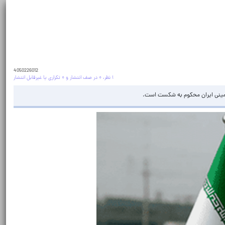
4050226012
۱ نظر، ۰ در صف انتشار و ۰ تکراری یا غیرقابل انتشار
ای زمینی ایران محکوم به شکست است.