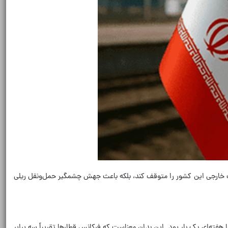
رت خارجی این کشور را متوقف کند، بلکه باعث جهش چشمگیر حمل‌ونقل ریلی
 هفته‌ای یک بار بود. این بدان معناست که فرکانس قطارها تقریباً سه برابر