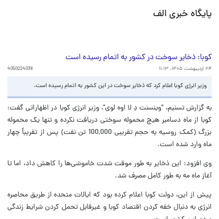
پایگاه خبری الف
کوبا: ذخایر سوخت در کشور به اتمام رسیده است
۲۴ اردیبهشت ۱۴۰۵، ۱۱:۱۳
4050224038
وزیر انرژی کوبا اعلام کرد که ذخایر سوخت در این کشور به اتمام رسیده است.
به گزارش تسنیم، "وینسنت دِ لا اوه لوی"، وزیر انرژی کوبا در اظهاراتی گفت:
کوبا از ماه دسامبر هیچ محموله سوختی دریافت نکرده و تنها یک محموله
بزرگ (کمک روسیه به حجم تقریبی 100,000 تن نفت) پس از تقریباً چهار
ماه وارد شده است.
وی افزود: این ذخایر به طور موقت شدت خاموشی‌ها را کاهش داد، اما تا
آغاز ماه مه به طور کامل مصرف شد.
پیش از این، دولت کوبا اعلام کرده بود که ایالات متحده از طریق محاصره
انرژی به دنبال خفه کردن اقتصاد کوبا و غیرقابل تحمل کردن شرایط زندگی