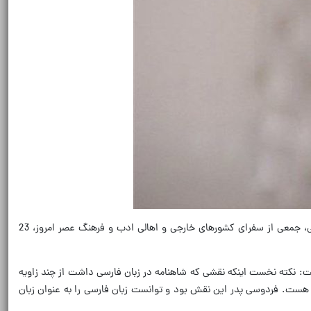
به گزارش تسنیم، آیین "شاهنامه و هویت ایرانی" در آستانه روز بزرگداشت فردوسی و زبان فارسی با حضور سیدعباس صالحی وزیر فرهنگ و ارشاد اسلامی، جمعی از سفرای کشورهای خارجی و اهالی ادب و فرهنگ عصر امروز، 23
ت: نکته نخست اینکه نقشی که شاهنامه در زبان فارسی داشت از چند زاویه
 هست. فردوسی پدر این نقش بود و توانست زبان فارسی را به عنوان زبان