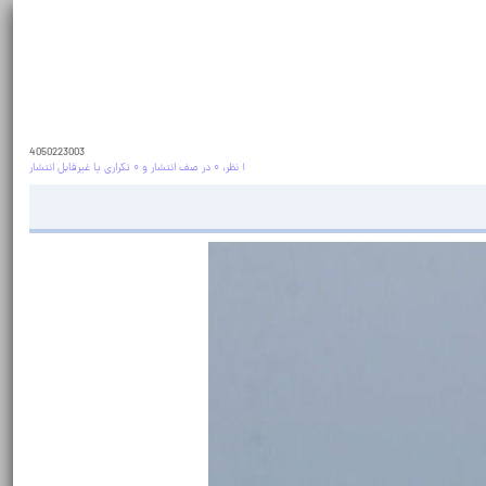
4050223003
۱ نظر، ۰ در صف انتشار و ۰ تکراری یا غیرقابل انتشار