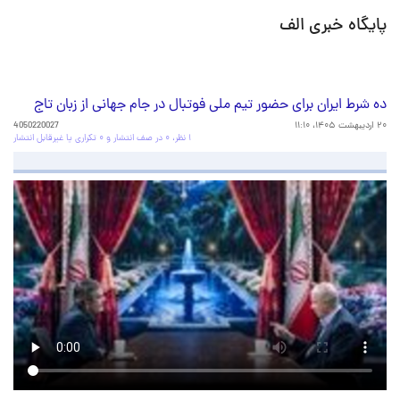
پایگاه خبری الف
ده شرط ایران برای حضور تیم ملی فوتبال در جام جهانی از زبان تاج
۲۰ اردیبهشت ۱۴۰۵، ۱۱:۱۰
4050220027
۱ نظر، ۰ در صف انتشار و ۰ تکراری یا غیرقابل انتشار