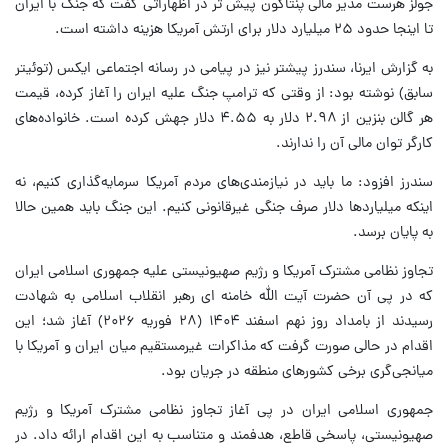
جولز هرست مدیر مالی پنتاگون پیش تر در اظهاراتی گفت که جنگ با ایران
تا اینجا حدود ۲۵ میلیارد دلار برای ارتش آمریکا هزینه داشته است.
به گزارش ایرنا، سندرز پیشتر نیز در پیامی در رسانه اجتماعی ایکس (توئیتر
سابق) نوشته بود: از وقتی که ترامپ جنگ علیه ایران را آغاز کرده، قیمت
هر گالن بنزین از ۲.۹۸ دلار به ۴.۵۵ دلار جهش کرده است. خانواده‌های
کارگر توان مالی آن را ندارند.
سندرز افزود: ما باید در نیازمندی‌های مردم آمریکا سرمایه‌گذاری کنیم، نه
اینکه میلیاردها دلار صرف جنگی غیرقانونی کنیم. این جنگ باید همین حالا
به پایان برسد.
تجاوز نظامی مشترک آمریکا و رژیم صهیونیستی علیه جمهوری اسلامی ایران
که در پی آن حضرت آیت الله خامنه ای رهبر انقلاب اسلامی به شهادت
رسیدند از بامداد روز نهم اسفند ۱۴۰۴ (۲۸ فوریه ۲۰۲۶) آغاز شد؛ این
اقدام در حالی صورت گرفت که مذاکرات غیرمستقیم میان ایران و آمریکا با
میانجی‌گری برخی کشورهای منطقه در جریان بود.
جمهوری اسلامی ایران در پی آغاز تجاوز نظامی مشترک آمریکا و رژیم
صهیونیستی، پاسخی قاطع، هدفمند و متناسب به این اقدام ارائه داد. در