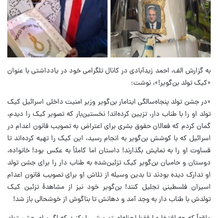
به گزارش الف، احمد زیدآبادی در کانال تلگرامی خود در یادداشتی با عنوان
«کیک تولد بن‌گویر!»، نوشت:
«در جشن تولد پنجاه‌سالگی ایتامار بن‌گویر وزیر امنیت داخلی اسرائیل کیک
تولد او را با طناب دار، تزیین کرده‌اند! نخستین‌بار که تصویر کیک را دیدم،
گمان کردم که فعالان حقوق بشری برای اعتراض به تصویب قانون اعدام در
اسرائیل که با کوشش بن‌گویر به انجام رسید، این کیک را تهیه کرده‌اند تا
قساوت او را به نمایش بگذارند! داستان اما کاملاً به عکس بود! خانواده،
دوستان و حامیان بن‌گویر کیک تزئین‌شده به طناب دار را برای جشن تولد
او تدارک دیده بودند تا بدین وسیله از تلاش او برای تصویب قانون اعدام
اسیران فلسطینی تجلیل کنند! بن‌گویر خود نیز از مشاهدهٔ تزئین کیک
تولدش با طناب دار به وجد آمد و دهانش تا بناگوش از خوشحالی باز شد!