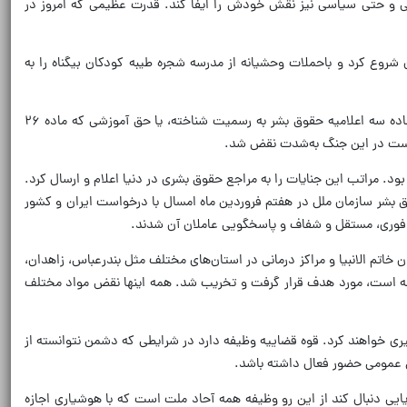
نگی و حتی سیاسی نیز نقش خودش را ایفا کند. قدرت عظیمی که امروز در
ن شروع کرد و باحملات وحشیانه از مدرسه شجره طیبه کودکان بیگناه را به
جهانگیر یادآور شد: همچنین از منظر حقوق بشر، آمریکایی‌ها و رژیم صهیونیستی حقوق مختلفی را در این جنگ نقض کردند. از جمله حق حیات مردم که ماده سه اعلامیه حقوق بشر به رسمیت شناخته، یا حق آموزشی که ماده ۲۶
ه است در این جنگ به‌شدت نقض شد.
د. مراتب این جنایات را به مراجع حقوق بشری در دنیا اعلام و ارسال کرد.
 بشر سازمان ملل در هفتم فروردین ماه امسال با درخواست ایران و کشور
ق فوری، مستقل و شفاف و پاسخگویی عاملان آن شدند.
خاتم الانبیا و مراکز درمانی در استان‌های مختلف مثل بندرعباس، زاهدان،
انه است، مورد هدف قرار گرفت و تخریب شد. همه اینها نقض مواد مختلف
یری خواهند کرد. قوه قضاییه وظیفه دارد در شرایطی که دشمن نتوانسته از
ق عمومی حضور فعال داشته باشد.
تصادی و محاصره دریایی دنبال کند از این رو وظیفه همه آحاد ملت است که با هوشیاری اجازه