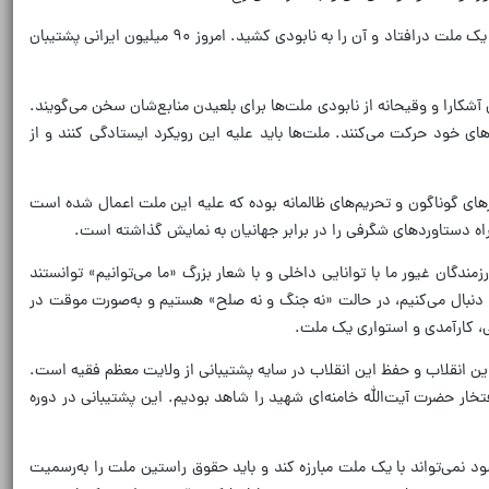
وی ادامه داد: با پشتیبانی‌های ملت آگاه و بصیر - همانگونه که امام شهید فرمودند - با مبعوث شدن ملت بزرگمان یک بار دیگر دشمنان فهمیدند نمی‌توان با یک ملت درافتاد و آن را به نابودی کشید. امروز ۹۰ میلیون ایرانی پشتیبان
 آشکارا و وقیحانه از نابودی ملت‌ها برای بلعیدن منابع‌شان سخن می‌گویند.
 خود حرکت می‌کنند. ملت‌ها باید علیه این رویکرد ایستادگی کنند و از
ینه‌های استقلال‌طلبی ملت ایران در طول ۴۷ سال گذشته، جنگ‌های متعدد، ترورهای گوناگون و تحریم‌های ظالمانه بوده که علیه این ملت اعمال شده است
 راه دستاوردهای شگرفی را در برابر جهانیان به نمایش گذاشته است.
ندگان غیور ما با توانایی داخلی و با شعار بزرگ «ما می‌توانیم» توانستند
را دنبال می‌کنیم، در حالت «نه جنگ و نه صلح» هستیم و به‌صورت موقت در
ی، کارآمدی و استواری یک ملت.
ین انقلاب و حفظ این انقلاب در سایه پشتیبانی از ولایت معظم فقیه است.
فتخار حضرت آیت‌الله خامنه‌ای شهید را شاهد بودیم. این پشتیبانی در دوره
نمی‌تواند با یک ملت مبارزه کند و باید حقوق راستین ملت را به‌رسمیت