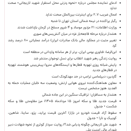
ادعای نماینده مجلس درباره «نحوه ردزنی محل استقرار شهید لاریجانی» صحت
ندارد
اعمال ضریب ۲.۷ برای اینترنت بین‌الملل صحت ندارد
رگبار پراکنده در نیمه شمالی استان تهران تا شنبه
وزارت اطلاعات: ۲۱ مزدور موساد و ۴ شرور مسلح در کرمان بازداشت شدند
هشدار درباره مرحله فاجعه‌بار غزه در میان آتش‌بس‌های صوری
تغییر مثبت در عملکرد مالی بانک صادرات ایران/ درآمد عملیاتی ۸۰ درصد رشد
کرد
ابن‌الرضا: فناوری بومی ایران، برتر از هر سامانه وارداتی در منطقه است
روایت زندگی رهبر شهید انقلاب برای نسل نوجوان منتشر شد
پایش شبانه روزی تهویه قطارها و ایستگاه‌های مترو/ پیش‌بینی هوشمند تهویه
در قطارهای جدید
گاردین: دیپلماسی ترامپ در حد مهدکودک است
معاون هماهنگ‌کننده نیروی هوایی ارتش: وضعیت سه خلبان عملیات حمله به
العدید هنوز مشخص نیست
هشدار به مسافران؛ ترافیک سنگین در این جاده شمالی
قیمت جدید طلا و سکه امروز ۱۵ مردادماه ۱۴۰۵/ مرز مقاومتی طلا و سکه
شکست + جدول
سقوط آزاد قیمت خودرو در بازار/ آخرین قیمت پراید، پژو، ساینا، شاهین،
کوییک و تارا + جدول
شهید علی لاریجانی چگونه ردیابی شد؟/ روایت سردار کوثری از نحوه شهادت دبیر
شورای عالی امنیت ملی