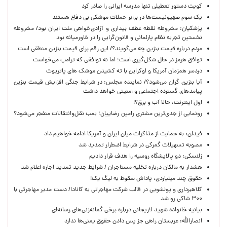
کویت دستور تعطیلی تنها مدرسه ایرانی را صادر کرد
یک‌ سوم صهیونیست‌ها در برابر حملات موشکی بی دفاع هستند
پزشکیان: مشروطه نقطه عطف بیداری و آزادی‌خواهی ملت ایران بود/ مشروطه
نخستین تجربه نظام پارلمانی و قانون‌گرایی را در خاورمیانه بود
مردم درباره قیمت بنزین چه می‌گویند؟/ این رقم برای قیمت بنزین منطقی است
توافق هرمز در حال شکل‌گیری است؛ اما نه توافقی که ترامپ می‌خواست
دردسر همزمان آمریکا و اوکراین با ته کشیدن موشک های پاتریوت
آیا بنزین گران می‌شود؟/ نماینده مجلس: در شرایط جنگی افزایش قیمت بنزین
پیامدهای گسترده اجتماعی و امنیتی خواهد داشت
اول اینترنت، حالا آب و برق؟!
رونمایی از جدی‌ترین مشتری رامین رضاییان؛ بمب نقل‌وانتقالات منفجر می‌شود؟
فیدان: به حمایت از مذاکرات میان ایران و آمریکا ادامه خواهیم داد
مصوبه تسهیلات گمرکی در شرایط اضطرار تمدید شد
زلنسکی: دو پالایشگاه روسیه را هدف قرار دادیم
هشدار به مالکان درباره تخلیه مستاجران / شرایط جدید تمدید اجاره اعلام شد
حقوق چند میلیاردی، پاداش سقوط به لیگ یک!
کلاهبرداری و پولشویی در قالب شرکت مهاجرتی به کانادا/ دست مدیر مهاجرتی با
۳۰۰ شاکی رو شد
بیانیه خانواده شهید لاریجانی درباره برخی گمانه‌زنی‌های رسانه‌ای
انصارالله: عربستان راهی جز پس دادن حقوق یمنی‌ها ندارد