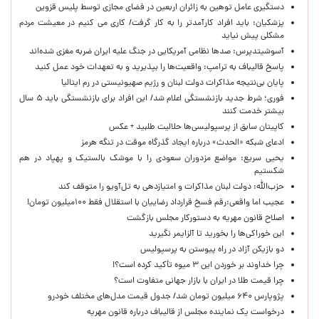
دستگیری عامل توهین به زائران اربعین در فضای مجازی توسط پلیس قزوین
پزشکیان: باید افراد کارآمدتر را به کار گرفت/ کاری می کنیم در معیشت مردم
مشکلی پیش نیاید
آسوشیتدپرس: صدها نظامی آمریکایی در جنگ علیه ایران ضربه مغزی شده‌اند
پاسخ قالیباف به ترامپ: واقعیت‌ها را بپذیرید و به تعهدات خود عمل کنید
پایان بی‌نتیجه مذاکرات دولت لبنان و رژیم صهیونیستی در رم ایتالیا
فوری؛ شرط جدید بازنشستگی اعلام شد/ این افراد برای بازنشستگی باید ۵ سال
بیشتر خدمت کنند
کاپیتان سابق از پرسپولیسی‌ها حلالیت طلبید + عکس
ادعای شبکه «الحدث» درباره ایجاد گذرگاه موقت در تنگه هرمز
یحیی سریع: مواضع مزدوران سعودی را با موشک بالستیک و پهپاد در هم
شکستیم
حزب‌الله: دولت لبنان مذاکرات و امتیازدهی به تل‌آویو را متوقف کند
عجیب اما واقعی:رقم فسخ قرارداد رضاییان با استقلال فقط ۱۰۰میلیون تومان!
اصلاح قانون مهریه به دستورکار مجلس بازگشت
این خوراکی‌ها را بخورید تا آلزایمر نگیرید
دو بازیکن آزاد در راه پیوستن به پرسپولیس
چرا خداوند بر خوردن این ۳ میوه تأکید کرده است؟!
چرا قیمت طلا در ایران با بازار جهانی متفاوت است؟
پژوپارس ۶۴۰ میلیون تومان شد/ جدول قیمت مدل‌های مختلف خودرو
درخواست یک نماینده مجلس از قالیباف درباره قانون مهریه