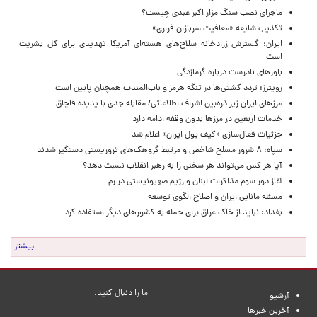
ماجرای نصب سنگ مزار اکبر عبدی چیست؟
تکذیب شایعه «معافیت سربازان فراری»
ایران: گسترش زرادخانه سلاح‌های هسته‌ای آمریکا تهدیدی برای کل بشریت
است
باورهای نادرست درباره گرمازدگی
رویترز: تردد کشتی‌ها در تنگه هرمز و باب‌المندب همچنان پایین است
مرزهای ایران زیر ذره‌بین اشراف اطلاعاتی/ مقابله جدی با پدیده قاچاق
خدمات اربعین در مرزها بدون وقفه ادامه دارد
جزئیات فعال‌سازی «کیف پول ایران» اعلام شد
سپاه: ۸ شرور مسلح شاخص و مرتبط گروهک‌های تروریستی دستگیر شدند
آیا هر کس می‌تواند هر سخنی را به رهبر انقلاب نسبت دهد؟
آغاز دور سوم مذاکرات لبنان و رژیم صهیونیستی در رم
مسئله مانایی ایران و اصلاح الگوی توسعه
بغداد: نباید از خاک عراق برای حمله به کشورهای دیگر استفاده کرد
بیشتر
ما را دنبال کنید.
آرشیو
آخرین خبرها