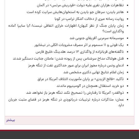
تظاهرات هزاران نفری علیه دولت «فردریش مرتس» در آلمان
هانتر بایدن: سرطان جو بایدن به استخوان‌هایش سرایت کرده است
روایت رسانه عبری از دخالت آشکار ترامپ در کوبا
زمان پایان جنگ از نظر کیهان/ اظهارات خرازی اتفاقی نیست/ آیا سایپا آماده
واگذاری است؟
موسیمانه سرمربی آفریقای جنوبی شد
یک فوتی و ۱۱ مسموم بر اثر مصرف مشروبات الکلی در نیشابور
ناگفته‌های قربانزاده از واگذاری ۱۲ درصد هلدینگ خلیج فارس
قتل هولناک مداح سرشناس پس از ربوده شدن؛ عاملان جنایت دستگیر شدند
ادعای ونس درباره مجوز ایران برای عبور حداکثری نفت از تنگه هرمز
زمان اعلام نتایج نهایی دکتری مشخص شد
تأکید «فالح الزیدی» بر پایان مأموریت ائتلاف آمریکا در عراق
دو خرید استقلال همچنان در آلومینیوم ماندند
ذوالقدر: آمریکا تا رفتارش را تصحیح نکند تنگه هرمز باز نخواهد شد
عمان: مذاکرات درباره ترتیبات دریانوردی در تنگه هرمز در فضای مثبت جریان
دارد
بیشتر