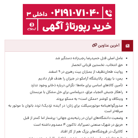
آخرین عناوین
عامل اصلی قتل حمیدرضا رجب‌زاده دستگیر شد
حق انتخاب، نخستین قربانی انحصار
روایت طحان‌نظیف از بمباران بیت رهبری در ۹ اسفند
یمن: با پهپاد پالایشگاه آرامکو در جیزان را هدف قرار دادیم
تأمین کالاهای اساسی برای ماه‌ها؛ نگرانی درباره ذخایر وجود ندارد
راهکار جنبش النجباء عراق، دیپلماسی برای حل مشکل با عربستان
ویتکاف و کوشنر «ممکن است» به مسکو بروند
صدورگواهینامه موتورسیکلت برای زنان؛ در آینده نزدیک/ تردد بانوان با موتور به‌
صرفه‌تر است
وضعیت دانشگاه‌های ایران در رتبه‌بندی جهانی؛ پرشمار اما کمتر از قبل
حریق در شهرک صنعتی نصیرآباد تاکنون ۴ مصدوم داشته است
کالابرگ در فروشگاه‌های بزرگ هم از کار افتاد