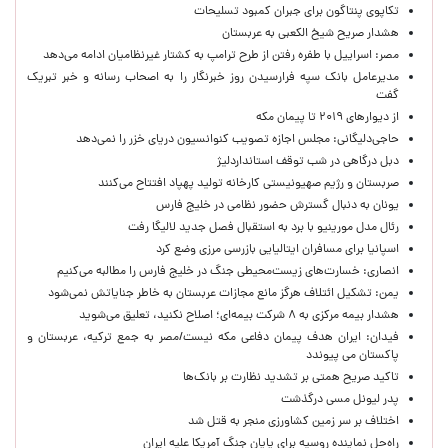
تکاپوی پنتاگون برای جبران کمبود تسلیحات
هشدار صریح شیخ الکعبی به عربستان
مصر: اسراییل با طفره رفتن از طرح ترامپ به کشتار غیرنظامیان ادامه می‌دهد
مدیرعامل بانک سپه فرارسیدن روز خبرنگار را به اصحاب رسانه و خبر تبریک
گفت
از دیوارهای ۲۰۱۹ تا پیمان مکه
حاجی‌دلیگانی: مجلس اجازه تصویب کنوانسیون دریای خزر را نمی‌دهد
دبل درگاهی در شب توقف استانداردلیژ
صربستان و رژیم صهیونیستی کارخانه تولید پهپاد افتتاح می‌کنند
یونان به دنبال گسترش حضور نظامی در خلیج فارس
رئال مدل مورینیو با برد به استقبال فصل جدید لالیگا رفت
اسپانیا برای مسافران ایتالیایی بازرسی مرزی وضع کرد
انصاری: خسارت‌های زیست‌محیطی جنگ در خلیج فارس را مطالبه‌ می‌کنیم
یمن: تشکیل ائتلاف هرگز مانع مجازات عربستان به خاطر جنایاتش نمی‌شود
هشدار بیمه مرکزی به ۸ شرکت بیمه‌ای؛ اصلاح نکنید، تعلیق می‌شوید
فیدان: ایران هدف پیمان دفاعی مکه نیست/مصر به جمع ترکیه، عربستان و
پاکستان می پیوندد
تاکید صریح همتی بر تشدید نظارت بر بانک‌ها
پدر لیونل مسی درگذشت
اختلاف بر سر زمین کشاورزی منجر به قتل شد
راه‌حل نماینده روسیه برای پایان جنگ آمریکا علیه ایران