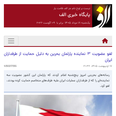
نیست بر لوح دلم جز الف قامت یار
پایگاه خبری الف
یک‌شنبه ۱۸ مرداد ۱۴۰۵ برابر با ۰۹ آگوست ۲۰۲۶
لغو عضویت ۳ نماینده پارلمان بحرین به دلیل حمایت از طرفداران
ایران
۱۷ اردیبهشت ۱۴۰۵، ۲۱:۳۲
4050217055
رسانه‌های بحرینی امروز پنج‌شنبه اعلام کردند که پارلمان این کشور عضویت سه
نماینده‌ای را که از طرفداران عملیات ایران علیه طرف‌های متخاصم حمایت کرده بودند،
لغو کرد.