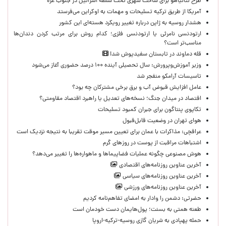
طرح نتانیاهو برای ساخت شهری تحت سلطه اسرائیل در جنوب غزه
آمریکا از طریق ترکیه تسلیحات و مهمات به اوکراین می‌فرستد
هشدار روسیه به ژاپن درباره تغییر رویکرد هسته‌ای این کشور
ارتودنسی نامرئی یا ارتودنسی فلزی؛ کدام روش برای مرتب کردن دندان‌ها
مناسب‌تر است؟
قله دماوند در تابستان سفیدپوش شد!
وزیر آموزش‌وپرورش: سال تحصیلی آینده ۱۰۰ درصد حضوری آغاز می‌شود
تاسیسات آرامکو منفجر شد
عامل افزایش قبوض آب و برق برخی مشترکان چه بود؟
اقتصاد در میدان جنگ؛ نسخه‌های تعدیل یا راهبرد اقتصاد مقاومتی؟
تکاپوی پنتاگون برای جبران کمبود تسلیحات
هوای تهران در وضعیت قابل‌قبول
عراقچی: مذاکرات با عمان برای تعیین مسیر موقت تقریبا به نتیجه نزدیک است
اشتباهات مراقبت از پوست در روزهای گرم
هوش مصنوعی چگونه عملیات فضاپیماها و ماهواره‌ها را تغییر می‌دهد؟
آخرین عناوین روزنامه‌های اقتصادی
آخرین عناوین روزنامه‌های سیاسی
آخرین عناوین روزنامه‌های ورزشی
حضرتی: دشمن را وادار به امضای تفاهم‌نامه کردیم
طعنه همتی به بسنت؛ پول‌هایمان دست خودمان است
حمله پهپادی به شریان گازی روسیه-ترکیه-اروپا