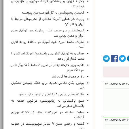
چگونه تهران و واشنگتن قواعد درگیری را بازنویسی
کرده‌اند؟
کاپیتان پرسپولیس به گل‌گهر سیرجان پیوست
وزارت خزانه‌داری آمریکا بخشی از تحریم‌های مرتبط با
ایران را لغو کرد
آسوشیتد پرس مدعی شد: پیش‌نویس توافق میان
ایران و عمان نهایی شد
اعتراف منشه امیر؛ نفوذ آمریکا در منطقه رو به افول
است
حماس: به توافق آتش‌بس پایبندیم/ آمریکا اسرائیل را
تحت فشار قرار دهد
تاکید وزیر خارجه ایتالیا بر ضرورت ادامه گفت‌وگوها بر
سر تنگه هرمز
برق پرمصرف‌ها گران شد
پوتین یگان نظامی جدید برای جنگ پهپادی تشکیل
۱۲:۱۷:۲۱ ۱
داد
حادثه امنیتی برای یک کشتی در جنوب غرب یمن
منبع پاکستانی به ریانووستی: عراقچی جمعه به
پاکستان سفر می‌کند
اصابت صاعقه در «جارکند» هند ۱۴ کشته برجای
گذاشت
۱۳:۳۲:۳۴
کشته و زخمی شدن ۹ سرباز صهیونیست در جنوب