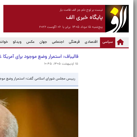
نیست بر لوح دلم جز الف قامت یار
پایگاه خبری الف
پنج‌شنبه ۱۵ مرداد ۱۴۰۵ برابر با ۰۶ آگوست ۲۰۲۶
(current)
سیاسی
اقتصادی
فرهنگی
اجتماعی
جهان
عکس
ویدئو
خواندن
قالیباف: استمرار وضع موجود برای آمریکا
۱۵ اردیبهشت ۱۴۰۵، ۱۰:۴۵
رییس مجلس شورای اسلامی گفت: استمرار وضع موجود 