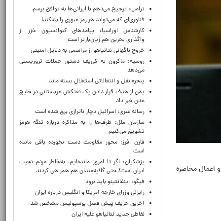
ترامپ: ترجیح می‌دهم با ایرانی‌‌ها به توافق برسم
فناوری‌ای که می‌تواند هر رمز عبوری را بشکند!
کارشناس اوراسیا: پیامدهای کنوانسیون خزر از
واگذاری بحرین هم زیان‌بارتر است
خروج ناگهانی نتانیاهو از مراسمی به دلایل امنیتی
روسیه: ماکرون به کی‌یف دستور حملات تروریستی
می‌دهد
پنجره‌ نقل و انتقالاتی استقلال بسته ماند
یمن از هدف قرار دادن یک نفتکش عربستانی در خلیج
عدن خبر داد
رسانه عبری: اسرائیل دچار ناترازی برق شده است
سازمان ملل: طرف‌ها را به مذاکره درباره تنگه هرمز
تشویق می‌کنیم
فارن افرز: محور مقاومت دست نخورده باقی مانده
است
پزشکیان: اگر تا امروز مانده‌ایم، به‌خاطر مردم نجیب
و اعمال محاصره
ایران است/ حتی گلایه‌مندان هم همراهی کردند
فیگو: اینفانتینو باید برود
رایزنی وزرای خارجه آمریکا و انگلیس درباره ایران
آخرین حریف پیش فصل پرسپولیس مشخص شد
لفاظی جدید نتانیاهو علیه ایران