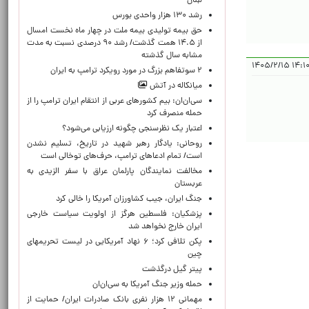
لبنان
رشد ۱۳۰ هزار واحدی بورس
حق بیمه تولیدی بیمه ملت در چهار ماه نخست امسال
از ۱۴.۵ همت گذشت/ رشد ۹۰ درصدی نسبت به مدت
مشابه سال گذشته
۱۴:۱۰:۱۷ ۱
۲ سوتفاهم بزرگ در مورد رویکرد ترامپ به ایران
میانکاله در آتش
سی‌ان‌ان: بیم کشورهای عربی از انتقام ایران ترامپ را از
حمله منصرف کرد
اعتبار یک نظرسنجی چگونه ارزیابی می‌شود؟
روحانی: یادگار رهبر شهید در تاریخ، تسلیم نشدن
است/ تمام ادعاهای ترامپ، حرف‌های توخالی است
مخالفت نمایندگان پارلمان عراق با سفر الزیدی به
عربستان
جنگ ایران، جیب کشاورزان آمریکا را خالی کرد
پزشکیان: فلسطین هرگز از اولویت سیاست خارجی
ایران خارج نخواهد شد
پکن تلافی کرد؛ ۶ نهاد آمریکایی در لیست تحریمهای
چین
پیتر گیل درگذشت
حمله وزیر جنگ آمریکا به سی‌ان‌ان
مهمانی ۱۲ هزار نفری بانک صادرات ایران/ حمایت از