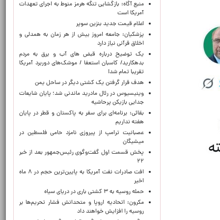
منبع آگاه: بازگشایی تنگه هرمز منوط به اجرای تعهدات
آمریکا است
اعلام قیمت جدید بنزین سوپر
پزشکیان: جامعه امروز بیش از هر زمان به همدلی و
اخلاق قرآنی نیاز دارد
یک توضیح درباره قبض های آب و برق به مردم
بدهکارید/ کاسبان استعفا / موشک‌های دوربرد آمریکا
تقریبا تمام شد!
هدف قرار گرفتن یک کشتی دیگر در ساحل یمن
وینیسیوس در رئال مادرید ماندنی شد؛ پایان شایعات
جدایی بازیکن پرحاشیه
بقائی: برنامه‌ای برای سفر به پاکستان و قطر در پایان
هفته نداریم
عصبانیت ترامپ از پیروزی نامزد حامی فلسطین در
میشیگان
پخش قسمت اول گفت‌وگوی رئیس‌جمهور بعد از خبر
۲۲
افت صادرات نفت آمریکا به پایین‌ترین حجم در ۸ ماه
اخیر
حمله روسیه به ۳ کشتی باری در دریای سیاه
مکرون: اتحادیه اروپا و متحدانش فشار تحریم‌ها بر
روسیه را افزایش خواهند داد