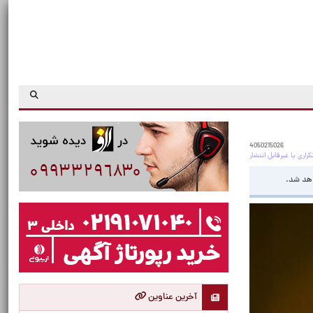
4050215026
اهد شد.
آخرین عناوین