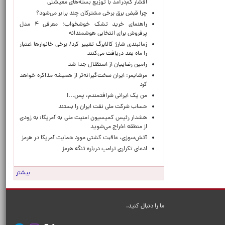
اقشار کم‌درآمد با توزیع بسته‌های معیشتی
چرا قبض برق برخی مشترکان چند برابر می‌شود؟
راهنمای خرید تشک خوشخواب؛ معرفی ۴ مدل
پرفروش برای انتخابی هوشمندانه
زمانبندی شارژ کالابرگ تغییر کرد/ برخی خانوارها اعتبار
را ماه بعد دریافت می‌کنند
رامین رضاییان از استقلال جدا شد
مرشایمر: ایران سخت‌گیرانه‌تر از همیشه مذاکره خواهد
کرد
من یک ایرانی شرافتمندم، پس...!
حساب‌ شرکت ملی نفت ایران را بستند
هشدار رئیس کمیسیون امنیت ملی به آمریکا: به زودی
از منطقه اخراج می‌شوید
آتش‌سوزی، عاقبت کشتی مورد حمایت آمریکا در هرمز
ادعای تکراری ترامپ درباره تنگه هرمز
بیشتر
ما را دنبال کنید.