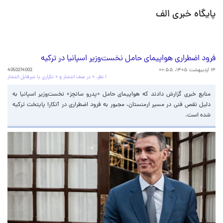
پایگاه خبری الف
فرود اضطراری هواپیمای حامل نخست‌وزیر اسپانیا در ترکیه
۱۴ اردیبهشت ۱۴۰۵، ۰۰:۵۵
4050214002
۱ نظر، ۰ در صف انتشار و ۰ تکراری یا غیرقابل انتشار
منابع خبری گزارش دادند که هواپیمای حامل «پدرو سانچز» نخست‌وزیر اسپانیا به
دلیل نقص فنی در مسیر ارمنستان، مجبور به فرود اضطراری در آنکارا پایتخت ترکیه
شده است.