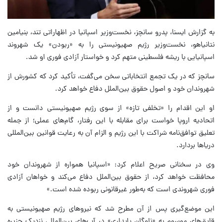
به گزارش ایسنا، پدرو سانچز، نخست‌وزیر اسپانیا در اظهاراتی تند، بنیامین
نتانیاهو، نخست‌وزیر رژیم صهیونیستی را به «ربودن» یک شهروند
اسپانیایی با ریشه فلسطینی متهم کرد و خواستار آزادی فوری او شد.
سانچز که در یک تجمع انتخاباتی سخن می‌گفت، تأکید کرد که کشورش از
شهروندان خود و اصول حقوق بین‌الملل دفاع خواهد کرد.
او این اقدام را «تخلفی تازه» از سوی رژیم صهیونیستی دانست و از
اتحادیه اروپا خواست برای مقابله با این رفتار، گام‌های عملی؛ از جمله
تعلیق توافق‌نامه شراکت با این رژیم و الزام آن به رعایت قوانین بین‌المللی
دریاها بردارد.
وی در سخنانی صریح اعلام کرد: «اسپانیا همواره از شهروندان خود
محافظت خواهد کرد، از حقوق بین‌الملل دفاع می‌کند و خواهان آزادی
فوری شهروندی است که به‌طور غیرقانونی ربوده شده است.»
این موضع‌گیری پس از آن مطرح شد که نیروهای رژیم صهیونیستی به
قایق‌های موسوم به «ناوگان پایداری» در آب‌های بین‌المللی نزدیک جزیره