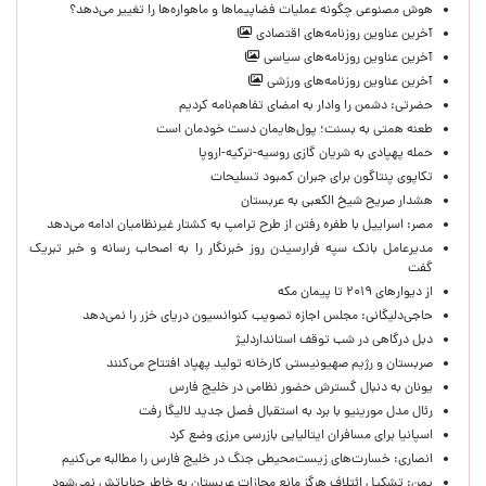
هوش مصنوعی چگونه عملیات فضاپیماها و ماهواره‌ها را تغییر می‌دهد؟
آخرین عناوین روزنامه‌های اقتصادی
آخرین عناوین روزنامه‌های سیاسی
آخرین عناوین روزنامه‌های ورزشی
حضرتی: دشمن را وادار به امضای تفاهم‌نامه کردیم
طعنه همتی به بسنت؛ پول‌هایمان دست خودمان است
حمله پهپادی به شریان گازی روسیه-ترکیه-اروپا
تکاپوی پنتاگون برای جبران کمبود تسلیحات
هشدار صریح شیخ الکعبی به عربستان
مصر: اسراییل با طفره رفتن از طرح ترامپ به کشتار غیرنظامیان ادامه می‌دهد
مدیرعامل بانک سپه فرارسیدن روز خبرنگار را به اصحاب رسانه و خبر تبریک
گفت
از دیوارهای ۲۰۱۹ تا پیمان مکه
حاجی‌دلیگانی: مجلس اجازه تصویب کنوانسیون دریای خزر را نمی‌دهد
دبل درگاهی در شب توقف استانداردلیژ
صربستان و رژیم صهیونیستی کارخانه تولید پهپاد افتتاح می‌کنند
یونان به دنبال گسترش حضور نظامی در خلیج فارس
رئال مدل مورینیو با برد به استقبال فصل جدید لالیگا رفت
اسپانیا برای مسافران ایتالیایی بازرسی مرزی وضع کرد
انصاری: خسارت‌های زیست‌محیطی جنگ در خلیج فارس را مطالبه‌ می‌کنیم
یمن: تشکیل ائتلاف هرگز مانع مجازات عربستان به خاطر جنایاتش نمی‌شود