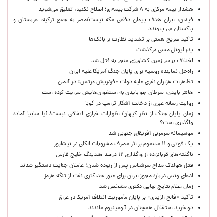
هشدار بیمه مرکزی به ۸ شرکت بیمه‌ای؛ اصلاح نکنید، تعلیق می‌شوید
فیدان: ایران هدف پیمان دفاعی مکه نیست/مصر به جمع ترکیه، عربستان و
پاکستان می پیوندد
تاکید صریح همتی بر تشدید نظارت بر بانک‌ها
پدر لیونل مسی درگذشت
اختلاف بر سر زمین کشاورزی منجر به قتل شد
راه‌حل نماینده روسیه برای پایان جنگ آمریکا علیه ایران
تظاهرات هزاران نفری علیه دولت «فردریش مرتس» در آلمان
هانتر بایدن: سرطان جو بایدن به استخوان‌هایش سرایت کرده است
روایت رسانه عبری از دخالت آشکار ترامپ در کوبا
زمان پایان جنگ از نظر کیهان/ اظهارات خرازی اتفاقی نیست/ آیا سایپا آماده
واگذاری است؟
موسیمانه سرمربی آفریقای جنوبی شد
یک فوتی و ۱۱ مسموم بر اثر مصرف مشروبات الکلی در نیشابور
ناگفته‌های قربانزاده از واگذاری ۱۲ درصد هلدینگ خلیج فارس
قتل هولناک مداح سرشناس پس از ربوده شدن؛ عاملان جنایت دستگیر شدند
ادعای ونس درباره مجوز ایران برای عبور حداکثری نفت از تنگه هرمز
زمان اعلام نتایج نهایی دکتری مشخص شد
تأکید «فالح الزیدی» بر پایان مأموریت ائتلاف آمریکا در عراق
دو خرید استقلال همچنان در آلومینیوم ماندند