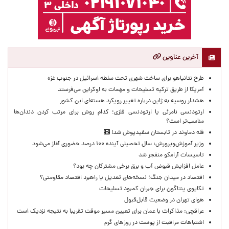
آخرین عناوین
طرح نتانیاهو برای ساخت شهری تحت سلطه اسرائیل در جنوب غزه
آمریکا از طریق ترکیه تسلیحات و مهمات به اوکراین می‌فرستد
هشدار روسیه به ژاپن درباره تغییر رویکرد هسته‌ای این کشور
ارتودنسی نامرئی یا ارتودنسی فلزی؛ کدام روش برای مرتب کردن دندان‌ها
مناسب‌تر است؟
قله دماوند در تابستان سفیدپوش شد!
وزیر آموزش‌وپرورش: سال تحصیلی آینده ۱۰۰ درصد حضوری آغاز می‌شود
تاسیسات آرامکو منفجر شد
عامل افزایش قبوض آب و برق برخی مشترکان چه بود؟
اقتصاد در میدان جنگ؛ نسخه‌های تعدیل یا راهبرد اقتصاد مقاومتی؟
تکاپوی پنتاگون برای جبران کمبود تسلیحات
هوای تهران در وضعیت قابل‌قبول
عراقچی: مذاکرات با عمان برای تعیین مسیر موقت تقریبا به نتیجه نزدیک است
اشتباهات مراقبت از پوست در روزهای گرم