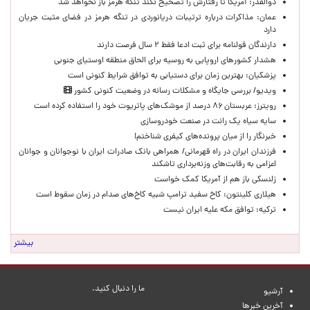
ذوالقدر: آمریکا تا رفتارش را تصحیح نکند تنگه هرمز باز نخواهد شد
عمان: مذاکرات درباره ترتیبات دریانوردی در تنگه هرمز در فضای مثبت جریان
دارد
دارندگان قولنامه برای ثبت ادعا فقط ۲ سال فرصت دارند
هشدار کشورهای اروپایی به روسیه برای الحاق منطقه اوستیای جنوبی
پزشکیان‌: بهترین زمان برای دستیابی به توافق شرایط کنونی است
ویدیو/ بررسی جایگاه و مشکلات رسانه در وضعیت کنونی کشور
رویترز: عربستان ۸۶ درصد از موشک‌های پاتریوت خود را استفاده کرده است
سایه سیاه یک رانت در صنعت خودروسازی
خبرنگار را از میان پرونده‌های کیفری شناختم!
​فرزندان ایران در راه قهرمانی/ همراهی بانک صادرات ایران با نوجوانان و جوانان
اعزامی به رقابت‌های وزنه‌برداری تاشکند
زلنسکی باز هم از آمریکا کمک خواست
هیلاری کلینتون: کاخ سفید ترامپ شبیه کاخ‌های صدام در زمان سقوط است
ترکیه: توافق مکه علیه ایران نیست
بیشتر
ما را دنبال کنید.
آرشیو
آخرین خبرها