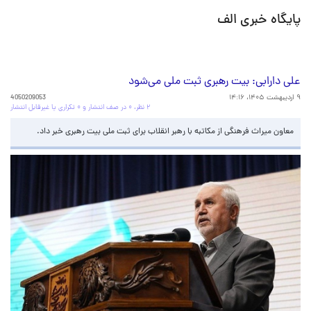
پایگاه خبری الف
علی دارابی: بیت رهبری ثبت ملی می‌شود
۹ اردیبهشت ۱۴۰۵، ۱۴:۱۶
4050209053
۲ نظر، ۰ در صف انتشار و ۰ تکراری یا غیرقابل انتشار
معاون میراث فرهنگی از مکاتبه با رهبر انقلاب برای ثبت ملی بیت رهبری خبر داد.