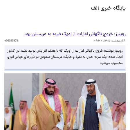
پایگاه خبری الف
رویترز: خروج ناگهانی امارات از اوپک ضربه به عربستان بود
۹ اردیبهشت ۱۴۰۵، ۰۹:۳۶
4050209016
رویترز نوشت: خروج ناگهانی امارات از اوپک که با هدف افزایش تولید نفت این کشور
انجام شده، یک ضربه جدی به نفوذ و جایگاه عربستان سعودی در بازارهای جهانی انرژی
محسوب می‌شود