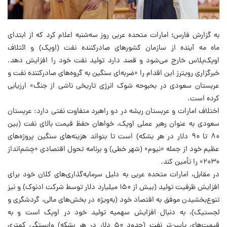
به گزارش فارس؛ امارات متحده عربی روز سه‌شنبه اعلام کرد که از ابتدای
ماه مه آینده از سازمان کشورهای صادرکننده نفت (اوپک) و ائتلاف
اوپک‌پلاس خارج می‌شود و قصد دارد تولید نفت خود را افزایش دهد.
خبرگزاری رویترز این اقدام را «ضربه‌ای سنگین به گروه‌های صادرکننده نفت و
عربستان سعودی در بحبوحه شوک انرژی تاریخی ناشی از جنگ» ارزیابی
کرده است.
اختلاف امارات و عربستان ریشه در دو راهبرد متفاوت نفتی دارد: عربستان
سعودی به عنوان رهبر عملی اوپک، خواهان حفظ قیمت بالای نفت (بین
۸۰ تا ۹۰ دلار در هر بشکه) است تا بتواند هزینه‌های سنگین پروژه‌های
عظیم خود از جمله «نیوم» (شهر خطی) و برنامه تحول اقتصادی «چشم‌انداز
۲۰۳۰» را تأمین کند.
در مقابل، امارات متحده عربی به دلیل سرمایه‌گذاری‌های کلان خود برای
افزایش ظرفیت تولید (بیش از ۱۵۰ میلیارد دلار توسط شرکت ادنوک) و نیز
تنوع‌بخشیدن موفق به اقتصاد خود (به‌ویژه در بخش‌های مالی، گردشگری و
لجستیک)، به دنبال افزایش سهمیه تولید خود در اوپک است و به
قیمت‌های پایین‌تر نفت (حدود ۵۰ دلار در هر بشکه) وابستگی کمتری