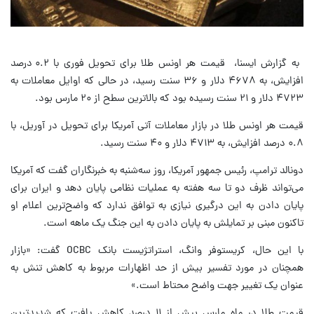
به گزارش ایسنا، قیمت هر اونس طلا برای تحویل فوری با ۰.۲ درصد
افزایش، به ۴۶۷۸ دلار و ۳۶ سنت رسید، در حالی که اوایل معاملات به
۴۷۲۳ دلار و ۲۱ سنت رسیده بود که بالاترین سطح از ۲۰ مارس بود.
قیمت هر اونس طلا در بازار معاملات آتی آمریکا برای تحویل در آوریل، با
۰.۸ درصد افزایش، به ۴۷۱۳ دلار و ۴۰ سنت رسید.
دونالد ترامپ، رئیس جمهور آمریکا، روز سه‌شنبه به خبرنگاران گفت که آمریکا
می‌تواند ظرف دو تا سه هفته به عملیات نظامی پایان دهد و ایران برای
پایان دادن به این درگیری نیازی به توافق ندارد که واضح‌ترین اعلام او
تاکنون مبنی بر تمایلش به پایان دادن به این جنگ یک ماهه است.
با این حال، کریستوفر وانگ، استراتژیست بانک OCBC گفت: «بازار
همچنان در مورد تفسیر بیش از حد اظهارات مربوط به کاهش تنش به
عنوان یک تغییر جهت واضح محتاط است.»
قیمت طلا در ماه مارس بیش از ۱۱ درصد کاهش یافت که شدیدترین