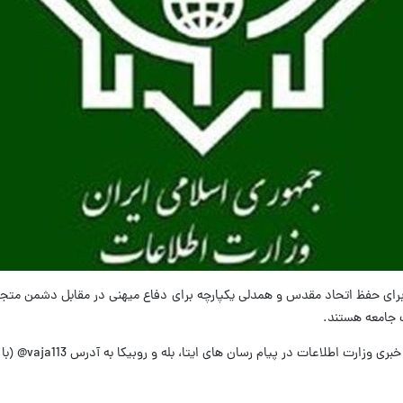
رای حفظ اتحاد مقدس و همدلی یکپارچه برای دفاع میهنی در مقابل دشمن متجاوز
ت جامعه هستند.
ی ایتا، بله و روبیکا به آدرس vaja113@ (با تیک آبی) یا شماره های 110 و 114 گزارش فرمایید.