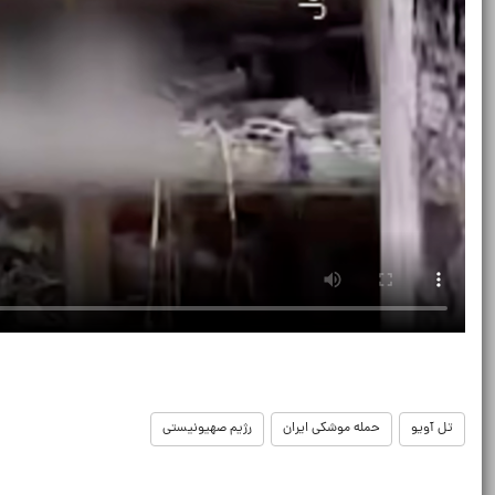
تل آویو
حمله موشکی ایران
رژیم صهیونیستی