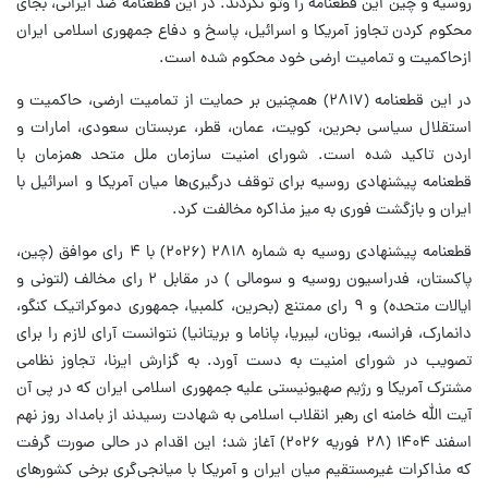
روسیه و چین این قطعنامه را وتو نکردند. در این قطعنامه ضد ایرانی، بجای
محکوم کردن تجاوز آمریکا و اسرائیل، پاسخ و دفاع جمهوری اسلامی ایران
ازحاکمیت و تمامیت ارضی خود محکوم شده است.
در این قطعنامه (۲۸۱۷) همچنین بر حمایت از تمامیت ارضی، حاکمیت و
استقلال سیاسی بحرین، کویت، عمان، قطر، عربستان سعودی، امارات و
اردن تاکید شده است. شورای امنیت سازمان ملل متحد همزمان با
قطعنامه پیشنهادی روسیه برای توقف درگیری‌ها میان آمریکا و اسرائیل با
ایران و بازگشت فوری به میز مذاکره مخالفت کرد.
قطعنامه پیشنهادی روسیه به شماره ۲۸۱۸ (۲۰۲۶) با ۴ رای موافق (چین،
پاکستان، فدراسیون روسیه و سومالی ) در مقابل ۲ رای مخالف (لتونی و
ایالات متحده) و ۹ رای ممتنع (بحرین، کلمبیا، جمهوری دموکراتیک کنگو،
دانمارک، فرانسه، یونان، لیبریا، پاناما و بریتانیا) نتوانست آرای لازم را برای
تصویب در شورای امنیت به دست آورد. به گزارش ایرنا، تجاوز نظامی
مشترک آمریکا و رژیم صهیونیستی علیه جمهوری اسلامی ایران که در پی آن
آیت الله خامنه ای رهبر انقلاب اسلامی به شهادت رسیدند از بامداد روز نهم
اسفند ۱۴۰۴ (۲۸ فوریه ۲۰۲۶) آغاز شد؛ این اقدام در حالی صورت گرفت
که مذاکرات غیرمستقیم میان ایران و آمریکا با میانجی‌گری برخی کشورهای