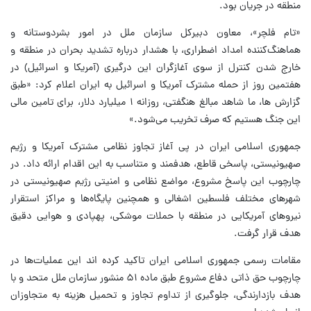
منطقه در جریان بود.
«تام فلچر»، معاون دبیرکل سازمان ملل در امور بشردوستانه و
هماهنگ‌کننده امداد اضطراری، با هشدار درباره تشدید بحران در منطقه و
خارج شدن کنترل از سوی آغازگران این درگیری (آمریکا و اسرائیل) در
هفتمین روز از حمله مشترک آمریکا و اسرائیل به ایران اعلام کرد: «طبق
گزارش ها، ما شاهد مبالغ هنگفتی، روزانه ۱ میلیارد دلار، برای تامین مالی
این جنگ هستیم که صرف تخریب می‌شود.»
جمهوری اسلامی ایران در پی آغاز تجاوز نظامی مشترک آمریکا و رژیم
صهیونیستی، پاسخی قاطع، هدفمند و متناسب به این اقدام ارائه داد. در
چارچوب این پاسخ مشروع، مواضع نظامی و امنیتی رژیم صهیونیستی در
شهرهای مختلف فلسطین اشغالی و همچنین پایگاه‌ها و مراکز استقرار
نیروهای آمریکایی در منطقه با حملات موشکی، پهپادی و هوایی دقیق
هدف قرار گرفت.
مقامات رسمی جمهوری اسلامی ایران تاکید کرده اند این عملیات‌ها در
چارچوب حق ذاتی دفاع مشروع طبق ماده ۵۱ منشور سازمان ملل متحد و با
هدف بازدارندگی، جلوگیری از تداوم تجاوز و تحمیل هزینه به متجاوزان