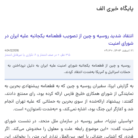
پایگاه خبری الف
انتقاد شدید روسیه و چین از تصویب قطعنامه یکجانبه علیه ایران در
شورای امنیت
۲۱ اسفند ۱۴۰۴، ۰۹:۳۰
4041221016
۳۵ نظر، ۰ در صف انتشار و ۸ تکراری یا غیرقابل انتشار
روسیه و چین از قطعنامه یکجانبه شورای امنیت علیه ایران به دلیل نپرداختن به
حملات اسرائیل و آمریکا به‌شدت انتقاد کردند.
به گزارش ایرنا، سفیران روسیه و چین که به قطعنامه پیشنهادی بحرین به
نمایندگی از شورای همکاری خلیج فارس ارائه کرده بود، رای ممتنع دادند،
گفتند: پیشنهاد ارائه‌شده از سوی بحرین به حملاتی که علیه تهران انجام
شد و آغازگر این جنگ بود، اشاره نمی‌کند، و «به‌شدت نامتوازن» است.
«واسیلی نبنزیا»، سفیر روسیه در سازمان ملل متحد، در نشست شورای
امنیت گفت: «این موضوع رابطه علت و معلول را مخدوش می‌کند. اگر
فردی که آشنایی چندانی با امور بین‌الملل ندارد این متن را بخواند، این