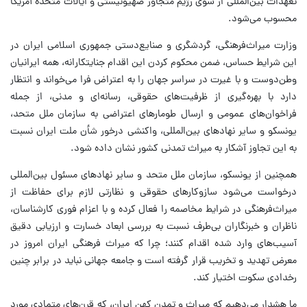
تعهدات بین‌المللی از سوی رژیم متجاوز صهیونیستی و ایالات متحده آمریکا
محسوب می‌شود.
وزارت میراث‌فرهنگی، گردشگری و صنایع‌دستی جمهوری اسلامی ایران در
این شرایط حساس، ضمن محکوم کردن این اقدام جنایتکارانه، همه ایرانیان
وطن‌دوست و با غیرت در سراسر جهان را به اعتراض فرا می‌خواند و انتظار
دارد با بهره‌گیری از ظرفیت‌های حقوقی، رسانه‌ای و مدنی، از جمله
فراخوان‌های عمومی و ارسال طومارهای اعتراضی به سازمان ملل متحد،
یونسکو و سایر نهادهای بین‌المللی، واکنشی درخور شأن ملت ایران نسبت
به این تجاوز آشکار به میراث تمدنی کشور نشان داده شود.
همچنین از یونسکو، سازمان ملل متحد و سایر نهادهای مسئول بین‌المللی
درخواست می‌شود سازوکارهای حقوقی و نظارتی لازم برای حفاظت از
میراث‌فرهنگی در شرایط مخاصمه را فعال کرده و با اعزام فوری کارشناسان،
ناظران و خبرنگاران بی‌طرف نسبت به بررسی ابعاد خسارت و ارزیابی دقیق
آسیب‌های وارد شده اقدام کنند؛ چرا که میراث فرهنگی ایران امروز در
معرض تهدید و تخریب قرار گرفته است و جامعه جهانی نباید در برابر چنین
رخدادی سکوت اختیار کند.
ما هشدار می‌دهیم که میراث و تمدن کهن ایران، که قرن‌های متمادی مورد