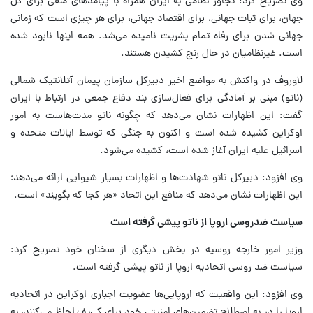
وی تصریح کرد:‌ تجاوز نظامی به ایران همراه با پیامدهای منفی برای کل
جهان، برای ثبات جهانی، برای اقتصاد جهانی، برای هر چیزی است که زمانی
جهانی شدن برای رفاه تمام بشریت نامیده می‌شد. همه اینها نابود شده
است. غیرنظامیان در حال رنج کشیدن هستند.
لاوروف در واکنش به مواضع اخیر دبیرکل سازمان پیمان آتلانتیک شمالی
(ناتو) مبنی بر آمادگی برای فعال‌سازی بند دفاع جمعی در ارتباط با ایران
گفت: این اظهارات نشان می‌دهد که چگونه ناتو مدت‌هاست به امور
اوکراین کشیده شده است و اکنون به جنگی که توسط ایالات متحده و
اسرائیل علیه ایران آغاز شده است، کشیده می‌شود.
وی افزود: دبیرکل ناتو شهادت‌ها و اظهارات بسیار شیوایی ارائه می‌دهد؛
این اظهارات نشان می‌دهد که منافع این اتحاد «هر کجا که بگویند» است.
سیاست ضدروسی اروپا از ناتو پیشی گرفته است
وزیر امور خارجه روسیه در بخش دیگری از سخنان خود تصریح کرد:
سیاست ضد روسی اتحادیه اروپا از ناتو پیشی گرفته است.
وی افزود: این واقعیت که اروپایی‌ها عضویت اجباری اوکراین در اتحادیه
اروپا را در به اصطلاح تضمین‌های امنیتی خود برای کی‌یف لحاظ می‌کنند، به