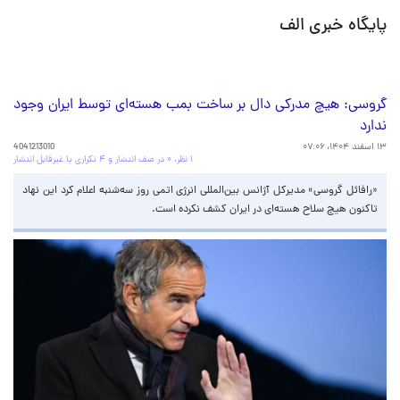
پایگاه خبری الف
گروسی: هیچ مدرکی دال بر ساخت بمب هسته‌ای توسط ایران وجود
ندارد
۱۳ اسفند ۱۴۰۴، ۰۷:۰۶
4041213010
۱ نظر، ۰ در صف انتشار و ۴ تکراری یا غیرقابل انتشار
«رافائل گروسی» مدیرکل آژانس بین‌المللی انرژی اتمی روز سه‌شنبه اعلام کرد این نهاد
تاکنون هیچ سلاح هسته‌ای در ایران کشف نکرده است.