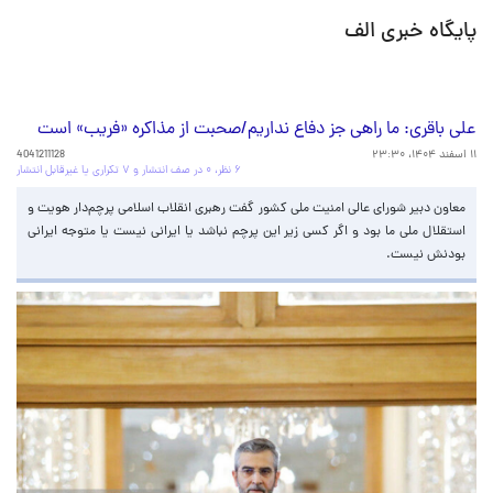
پایگاه خبری الف
علی باقری: ما راهی جز دفاع نداریم/صحبت از مذاکره «فریب» است
۱۱ اسفند ۱۴۰۴، ۲۳:۳۰
4041211128
۶ نظر، ۰ در صف انتشار و ۷ تکراری یا غیرقابل انتشار
معاون دبیر شورای عالی امنیت ملی کشور گفت رهبری انقلاب اسلامی پرچم‌دار هویت و
استقلال ملی ما بود و اگر کسی زیر این پرچم نباشد یا ایرانی نیست یا متوجه ایرانی
بودنش نیست.