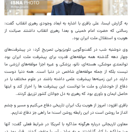
به گزارش ایسنا، علی باقری با اشاره به ابعاد وجودی رهبری انقلاب گفت:
رسالتی که حضرت امام خمینی و بعدا رهبری انقلاب داشتند صیانت از
هویت و استقلال ملت ایران بود.
وی دوشنبه شب در گفت‌وگویی تلویزیونی تصریح کرد: در پیشرفت‌های
چهار دهه گذشته همه مولفه‌های قدرت برای پیشرفت ملت ایران بود
توانمندی موشکی، هسته‌ای، نانو، پزشکی و غیره اجزا مولفه‌های ارزشی ما
نیست بلکه از جمله مولفه‌های شاخص در دنیا است. همه دنیا دوست
دارند در این زمینه‌ها پیشرفت علمی داشته باشند در علوم مختلف یا در
دفاع از خودشان و ملت ما توانست این پیشرفت ‌ها را احراز کند و اینها
حاصل ایمان و باوری بود که رهبری به دل جوانان کشور تزریق کردند.
باقری افزود: امروز از هویت یک ایران تاریخی دفاع می‌کنیم و مسیر و چشم
انداز ما روشن است در این رابطه روشن است؛ ما راهی جز دفاع نداریم.
معاون لاریجانی درباره هرگونه مذاکره با آمریکا در شرایط فعلی گفت: آنها
میز مذاکره را کنار گذاشتند و به عبارتی آن را منفجر کردند. قرار بود در