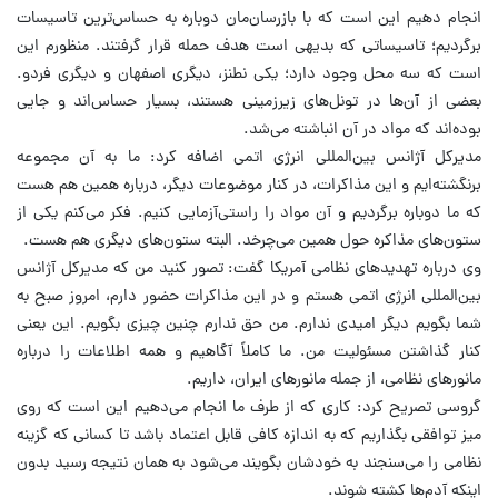
انجام دهیم این است که با بازرسان‌مان دوباره به حساس‌ترین تاسیسات
برگردیم؛ تاسیساتی که بدیهی است هدف حمله قرار گرفتند. منظورم این
است که سه محل وجود دارد؛ یکی نطنز، دیگری اصفهان و دیگری فردو.
بعضی از آن‌ها در تونل‌های زیرزمینی هستند، بسیار حساس‌اند و جایی
بوده‌اند که مواد در آن انباشته می‌شد.
مدیرکل آژانس بین‌المللی انرژی اتمی اضافه کرد: ما به آن مجموعه
برنگشته‌ایم و این مذاکرات، در کنار موضوعات دیگر، درباره همین هم هست
که ما دوباره برگردیم و آن مواد را راستی‌آزمایی کنیم. فکر می‌کنم یکی از
ستون‌های مذاکره حول همین می‌چرخد. البته ستون‌های دیگری هم هست.
وی درباره تهدیدهای نظامی آمریکا گفت: تصور کنید من که مدیرکل آژانس
بین‌المللی انرژی اتمی هستم و در این مذاکرات حضور دارم، امروز صبح به
شما بگویم دیگر امیدی ندارم. من حق ندارم چنین چیزی بگویم. این یعنی
کنار گذاشتن مسئولیت من. ما کاملاً آگاهیم و همه اطلاعات را درباره
مانورهای نظامی، از جمله مانورهای ایران، داریم.
گروسی تصریح کرد: کاری که از طرف ما انجام می‌دهیم این است که روی
میز توافقی بگذاریم که به اندازه کافی قابل اعتماد باشد تا کسانی که گزینه
نظامی را می‌سنجند به خودشان بگویند می‌شود به همان نتیجه رسید بدون
اینکه آدم‌ها کشته شوند.