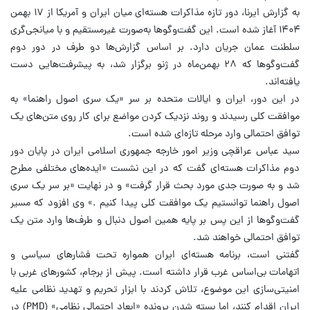
به گزارش ایرنا، دور تازه مذاکرات هسته‌ای میان ایران و آمریکا از ۱۷ بهمن
۱۴۰۴ آغاز شده است. این گفت‌وگوها به‌صورت غیرمستقیم و با میانجی‌گری
سلطنت عمان جریان دارد. بر اساس گزارش‌ها دو طرف در دور دوم
گفت‌وگوها که ۲۸ بهمن‌ماه در ژنو برگزار شد، به پیشرفت‌هایی دست
یافته‌اند.
در این دور، ایران و ایالات متحده بر سر «یک سری اصول راهنما» به
موافقت کلی رسیدند و روند نزدیک کردن مواضع برای کار روی متن‌های یک
توافق احتمالی وارد مرحله تازه‌ای شده است.
سید عباس عراقچی وزیر امور خارجه جمهوری اسلامی ایران در پایان دور
دوم مذاکرات هسته‌ای گفت که در این نشست «ایده‌های مختلفی مطرح
شد و به صورت جدی مورد بحث قرار گرفت» و در نهایت «بر سر یک سری
اصول راهنما توانستیم یک موافقت کلی پیدا کنیم .» وی افزود که مسیر
گفت‌وگوها از این پس بر پایه همین اصول دنبال و طرف‌ها وارد متن یک
توافق احتمالی خواهند شد.
گفتنی است، برنامه هسته‌ای ایران همواره تحت فشارهای سیاسی و
اتهامات بی‌اساس غرب قرار داشته است. پیش از برجام، کشورهای غربی با
امنیتی‌سازی این موضوع، تلاش کردند با ابزار تحریم و تهدید نظامی علیه
ایران اقدام کنند، اما بسته شدن پرونده «ابعاد احتمالی نظامی» (PMD) در