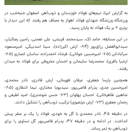
به گزارش ایرنا، تیم‌های فولاد خوزستان و ذوب‌آهن اصفهان شنبه‌شب در
ورزشگاه ورزشگاه شهدای فولاد اهواز به مصاف هم رفتند که این دیدار با
برتری ۲ بر یک فولاد به پایان رسید.
در این مسابقه، حامد لک، سیدمحمد قریشی، علی نعمتی، رامین رضائیان،
سیدابوالفضل رزاق‌پور (۸۴- آرش اکبرزاده)، سینا اسدبیگی، امیرمسعود
سرآبادانی (۶۵- امیرحسین جولانی)، فرشاد احمدزاده، ساسان انصاری (۶۵-
ارشیا باقری)، محمدرضا سلیمانی و احسان محروقی برای فولاد به میدان
رفتند.
همچنین پارسا جعفری، عرفان قهرمانی، آرش قادری، نادر محمدی،
امیرحسین جدی، پدرام قاضی‌پور، سیدپویا مختاری، نیما انتظاری (۸۵-
شاهین طاهرخانی)، احسان پهلوان (۶۳- حسن شوشتری)، امید لطیفی و
رحمان جعفری (۷۳- آرش مرتضوی) ترکیب ذوب‌آهن را تشکیل دادند.
در دقیقه ۴۵، نادر محمدی با گل به خودی، فولاد را یک بر صفر پیش
انداخت. در ادامه و در دقیقه ۴۷، پدرام قاضی‌پور گل تساوی را برای
ذوب‌آهن به ثمر رساند.